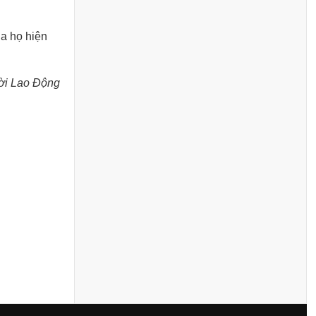
ủa họ hiện
ời Lao Động