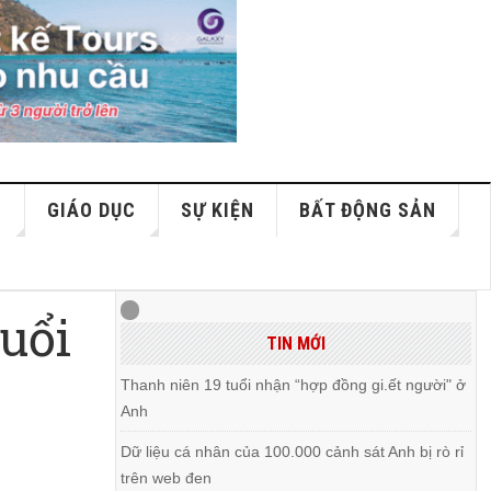
S
GIÁO DỤC
SỰ KIỆN
BẤT ĐỘNG SẢN
tuổi
TIN MỚI
Thanh niên 19 tuổi nhận “hợp đồng gi.ết người" ở
Anh
Dữ liệu cá nhân của 100.000 cảnh sát Anh bị rò rỉ
trên web đen