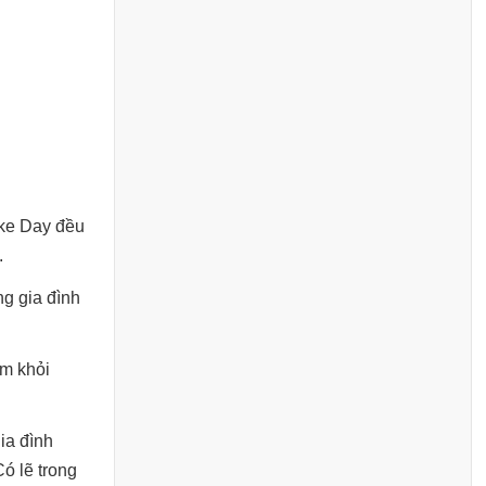
ake Day đều
.
ng gia đình
em khỏi
ia đình
Có lẽ trong