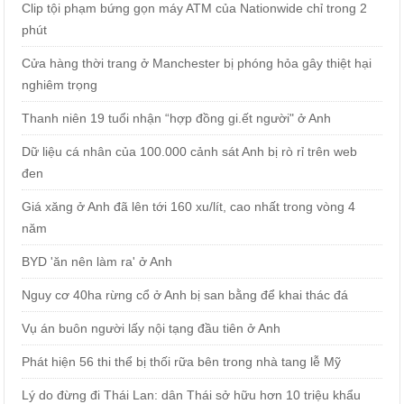
Clip tội phạm bứng gọn máy ATM của Nationwide chỉ trong 2
phút
Cửa hàng thời trang ở Manchester bị phóng hỏa gây thiệt hại
nghiêm trọng
Thanh niên 19 tuổi nhận “hợp đồng gi.ết người" ở Anh
Dữ liệu cá nhân của 100.000 cảnh sát Anh bị rò rỉ trên web
đen
Giá xăng ở Anh đã lên tới 160 xu/lít, cao nhất trong vòng 4
năm
BYD 'ăn nên làm ra' ở Anh
Nguy cơ 40ha rừng cổ ở Anh bị san bằng để khai thác đá
Vụ án buôn người lấy nội tạng đầu tiên ở Anh
Phát hiện 56 thi thể bị thối rữa bên trong nhà tang lễ Mỹ
Lý do đừng đi Thái Lan: dân Thái sở hữu hơn 10 triệu khẩu