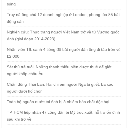
súng
Truy nã ông chủ 12 doanh nghiệp ở London, phong tỏa 85 bất
động sản
Nghiên cứu: Thực trạng người Việt Nam trở về từ Vương quốc
Anh (giai đoạn 2014-2023)
Nhân viên TfL canh 4 tiếng để bắt người đàn ông đi tàu trốn vé
£2,000
Sát thủ trẻ tuổi: Những thanh thiếu niên được thuê để giết
người khắp châu Âu
Chấn động Thái Lan: Hai chị em người Nga bị gi.ết, ba xác
người dưới hố chôn
Toàn bộ nguồn nước tại Anh bị ô nhiễm hóa chất độc hại
TP. HCM tiếp nhận 47 công dân bị Mỹ trục xuất, hỗ trợ ổn định
sau khi trở về