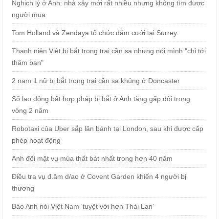
Nghịch lý ở Anh: nhà xây mới rất nhiều nhưng không tìm được
người mua
Tom Holland và Zendaya tổ chức đám cưới tại Surrey
Thanh niên Việt bị bắt trong trại cần sa nhưng nói mình "chỉ tới
thăm bạn"
2 nam 1 nữ bị bắt trong trại cần sa khủng ở Doncaster
Số lao động bất hợp pháp bị bắt ở Anh tăng gấp đôi trong
vòng 2 năm
Robotaxi của Uber sắp lăn bánh tại London, sau khi được cấp
phép hoạt động
Anh đối mặt vụ mùa thất bát nhất trong hơn 40 năm
Điều tra vụ đ.âm d/ao ở Covent Garden khiến 4 người bị
thương
Báo Anh nói Việt Nam 'tuyệt vời hơn Thái Lan'