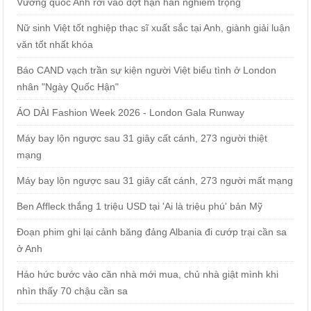
Vương quốc Anh rơi vào đợt hạn hán nghiêm trọng
Nữ sinh Việt tốt nghiệp thạc sĩ xuất sắc tại Anh, giành giải luận
văn tốt nhất khóa
Báo CAND vạch trần sự kiện người Việt biểu tình ở London
nhân "Ngày Quốc Hận"
ÁO DÀI Fashion Week 2026 - London Gala Runway
Máy bay lộn ngược sau 31 giây cất cánh, 273 người thiệt
mạng
Máy bay lộn ngược sau 31 giây cất cánh, 273 người mất mạng
Ben Affleck thắng 1 triệu USD tại 'Ai là triệu phú' bản Mỹ
Đoạn phim ghi lại cảnh băng đảng Albania đi cướp trại cần sa
ở Anh
Háo hức bước vào căn nhà mới mua, chủ nhà giật mình khi
nhìn thấy 70 chậu cần sa