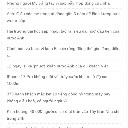
Những người Mỹ trắng tay vì sập bẫy 'hợp đồng cứu nhà'
Anh: Giấu xác mẹ trong tủ đông gần 3 năm để lãnh lương hưu
và trợ cấp
Hai trường đại học sáp nhập, tạo ra 'siêu đại học' đầu tiên của
nước Anh
Cảnh báo vụ hack ví lạnh Bitcoin rúng động thế giới đang diễn
ra
12 ngày lái xe 'phượt' khắp nước Anh của du khách Việt
IPhone 17 Pro không một vết trầy xước khi rời từ độ cao
1000m
373 hành khách mắc kẹt 10 tiếng đồng hồ trong máy bay
không điều hoà, có người ngất xỉu
Kinh hoàng: 49.000 người di cư ồ ạt tràn vào Tây Ban Nha chỉ
trong 24h