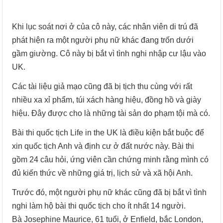
Khi lục soát nơi ở của cô này, các nhân viên di trú đã
phát hiện ra một người phụ nữ khác đang trốn dưới
gầm giường. Cô này bị bắt vì tình nghi nhập cư lậu vào
UK.
Các tài liệu giả mạo cũng đã bị tịch thu cùng với rất
nhiều xa xỉ phẩm, túi xách hàng hiệu, đồng hồ và giày
hiệu. Đây được cho là những tài sản do phạm tội mà có.
Bài thi quốc tịch Life in the UK là điều kiện bắt buộc để
xin quốc tịch Anh và định cư ở đất nước này. Bài thi
gồm 24 câu hỏi, ứng viên cần chứng minh rằng mình có
đủ kiến thức về những giá trị, lịch sử và xã hội Anh.
Trước đó, một người phụ nữ khác cũng đã bị bắt vì tình
nghi làm hộ bài thi quốc tịch cho ít nhất 14 người.
Bà Josephine Maurice, 61 tuổi, ở Enfield, bắc London,