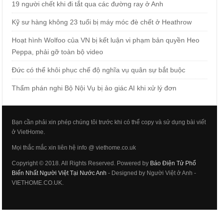
19 người chết khi đi tắt qua các đường ray ở Anh
Kỹ sư hàng không 23 tuổi bị máy móc đè chết ở Heathrow
Hoạt hình Wolfoo của VN bị kết luận vi phạm bản quyền Heo
Peppa, phải gỡ toàn bộ video
Đức có thể khôi phục chế độ nghĩa vụ quân sự bắt buộc
Thẩm phán nghi Bộ Nội Vụ bị ảo giác AI khi xử lý đơn
Bạn cần phải xin phép chúng tôi trước khi có thể copy và sử dụng bài viết
ở VietHome.
Mọi thắc mắc xin liên hệ info @ viethome.co.uk
Copyright © 2018. All Rights Reserved. Powered by
Báo Điện Tử Phổ
Biến Nhất Người Việt Tại Nước Anh
- Designed by Người Việt ở Anh -
VIETHOME.CO.UK.