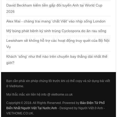
David Beckham kiếm tiền gấp đôi tuyển Anh tại World Cup
2026
Alex Mai - chàng trai mang 'chất Việt' vào nhịp sống London
Mỹ bùng phát bệnh ký sinh trùng Cyclospora do ăn rau sống
Lewisham sẽ không hỗ trợ các hoạt động truy quét của Bộ Nội
Vụ
Khách 'sống' như thế nào trên chuyến bay thẳng dài nhất thế
giới?
Bạn cần phải xin phép chúng tôi trước khi có thể copy và sử dụng bài viết
ở VietHome.
Mọi thắc mắc xin liên hệ info @ viethome.co.uk
Copyright © 2018. All Rights Reserved. Powered by
Báo Điện Tử Phổ
Biến Nhất Người Việt Tại Nước Anh
- Designed by Người Việt ở Anh -
VIETHOME.CO.UK.