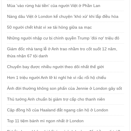
Mùa 'vào rừng hái tiền' của người Việt ở Phần Lan
Nàng dâu Việt ở London kể chuyện 'khó xử' khi lắp điều hòa
50 người chết khát vì xe tải hỏng giữa sa mạc
Những người nhập cư bị chính quyền Trump 'đòi nợ' triệu đô
Giám đốc nhà tang lễ ở Anh trao nhầm tro cốt suốt 12 năm,
thừa nhận 67 tội danh
Chuyến bay được nhiều người theo dõi nhất thế giới
Hơn 1 triệu người Anh lỡ kì nghỉ hè vì rắc rối hộ chiếu
Ảnh đời thường không son phấn của Jennie ở London gây sốt
Thủ tướng Anh chuẩn bị giảm trợ cấp cho thanh niên
Cặp đồng hồ của Haaland đắt ngang căn hộ ở London
Top 11 tiệm bánh mì ngon nhất ở London