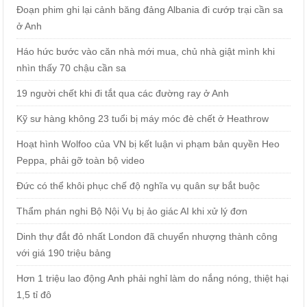
Đoạn phim ghi lại cảnh băng đảng Albania đi cướp trại cần sa
ở Anh
Háo hức bước vào căn nhà mới mua, chủ nhà giật mình khi
nhìn thấy 70 chậu cần sa
19 người chết khi đi tắt qua các đường ray ở Anh
Kỹ sư hàng không 23 tuổi bị máy móc đè chết ở Heathrow
Hoạt hình Wolfoo của VN bị kết luận vi phạm bản quyền Heo
Peppa, phải gỡ toàn bộ video
Đức có thể khôi phục chế độ nghĩa vụ quân sự bắt buộc
Thẩm phán nghi Bộ Nội Vụ bị ảo giác AI khi xử lý đơn
Dinh thự đắt đỏ nhất London đã chuyển nhượng thành công
với giá 190 triệu bảng
Hơn 1 triệu lao động Anh phải nghỉ làm do nắng nóng, thiệt hại
1,5 tỉ đô