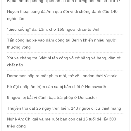
Bị bắt nhưng không bị kết án có ảnh hưởng đến hồ sơ di trú?
Huyền thoại bóng đá Anh qua đời vì di chứng đánh đầu 140
nghìn lần
"Siêu xuồng" dài 13m, chở 165 người di cư tới Anh
Tấn công lao xe vào đám đông tại Berlin khiến nhiều người
thương vong
Xót xa chàng trai Việt bị tấn công vô cớ bằng xà beng, dẫn tới
chết não
Doraemon sắp ra mắt phim mới, trở về London thời Victoria
Kẻ đột nhập ăn trộm cần sa bị bắn chết ở Hemsworth
8 người bị bắt vì đánh bạc trái phép ở Doncaster
Thuyền trôi dạt 25 ngày trên biển, 143 người di cư thiệt mạng
Nghệ An: Chị gái và mẹ ruột bán con gái 15 tuổi để lấy 300
triệu đồng