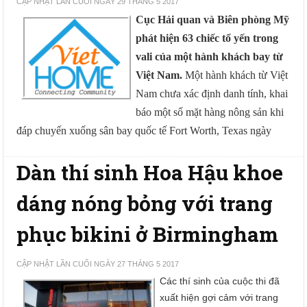
CẬP NHẬT LẦN CUỐI NGÀY 29 THÁNG 5 2017
Cục Hải quan và Biên phòng Mỹ
phát hiện 63 chiếc tổ yến trong
vali của một hành khách bay từ
Việt Nam.
Một hành khách từ Việt
Nam chưa xác định danh tính, khai
báo một số mặt hàng nông sản khi
đáp chuyến xuống sân bay quốc tế Fort Worth, Texas ngày
Dàn thí sinh Hoa Hậu khoe
dáng nóng bỏng với trang
phục bikini ở Birmingham
CẬP NHẬT LẦN CUỐI NGÀY 27 THÁNG 5 2017
Các thí sinh của cuộc thi đã
xuất hiện gợi cảm với trang