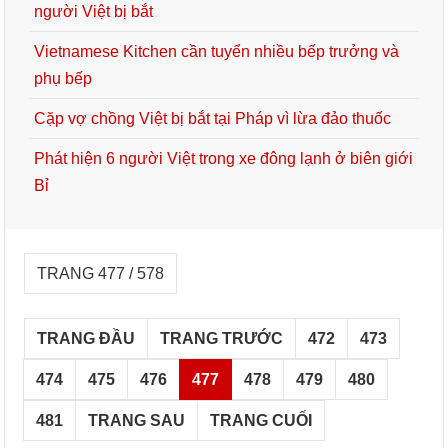
người Việt bị bắt
Vietnamese Kitchen cần tuyển nhiều bếp trưởng và
phụ bếp
Cặp vợ chồng Việt bị bắt tại Pháp vì lừa đảo thuốc
Phát hiện 6 người Việt trong xe đông lạnh ở biên giới
Bỉ
TRANG 477 / 578
TRANG ĐẦU
TRANG TRƯỚC
472
473
474
475
476
477
478
479
480
481
TRANG SAU
TRANG CUỐI