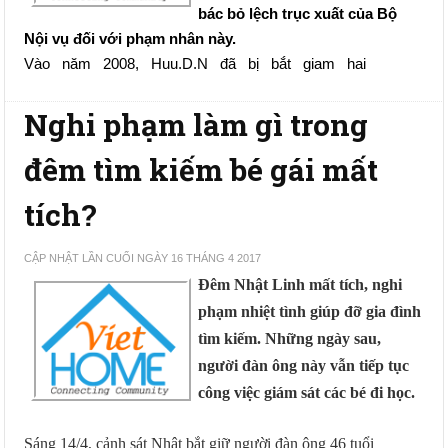
bác bỏ lệch trục xuất của Bộ 
Nội vụ đối với phạm nhân này.
Vào   năm   2008,   Huu.D.N   đã   bị   bắt   giam   hai
Nghi phạm làm gì trong
đêm tìm kiếm bé gái mất
tích?
CẬP NHẬT LẦN CUỐI NGÀY 16 THÁNG 4 2017
Đêm Nhật Linh mất tích, nghi
phạm nhiệt tình giúp đỡ gia đình
tìm kiếm. Những ngày sau,
người đàn ông này vẫn tiếp tục
công việc giám sát các bé đi học.
Sáng 14/4, cảnh sát Nhật bắt giữ người đàn ông 46 tuổi