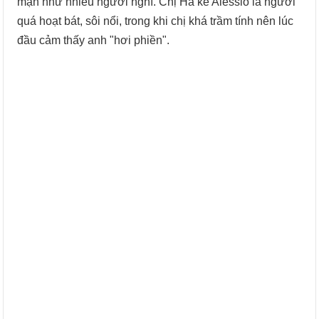
mạn như nhiều người nghĩ. Chị Hà kể Alessio là người
quá hoạt bát, sôi nổi, trong khi chị khá trầm tính nên lúc
đầu cảm thấy anh "hơi phiền".