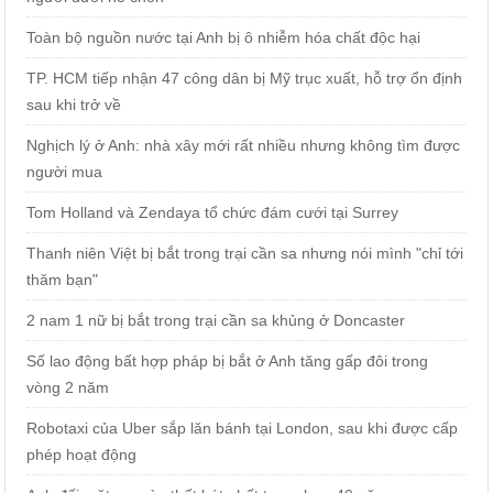
Toàn bộ nguồn nước tại Anh bị ô nhiễm hóa chất độc hại
TP. HCM tiếp nhận 47 công dân bị Mỹ trục xuất, hỗ trợ ổn định
sau khi trở về
Nghịch lý ở Anh: nhà xây mới rất nhiều nhưng không tìm được
người mua
Tom Holland và Zendaya tổ chức đám cưới tại Surrey
Thanh niên Việt bị bắt trong trại cần sa nhưng nói mình "chỉ tới
thăm bạn"
2 nam 1 nữ bị bắt trong trại cần sa khủng ở Doncaster
Số lao động bất hợp pháp bị bắt ở Anh tăng gấp đôi trong
vòng 2 năm
Robotaxi của Uber sắp lăn bánh tại London, sau khi được cấp
phép hoạt động