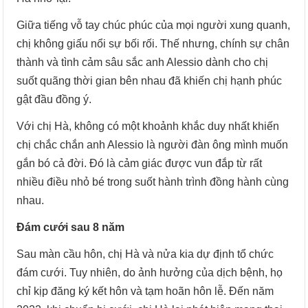
Giữa tiếng vỗ tay chúc phúc của mọi người xung quanh,
chị không giấu nổi sự bối rối. Thế nhưng, chính sự chân
thành và tình cảm sâu sắc anh Alessio dành cho chị
suốt quãng thời gian bên nhau đã khiến chị hạnh phúc
gật đầu đồng ý.
Với chị Hà, không có một khoảnh khắc duy nhất khiến
chị chắc chắn anh Alessio là người đàn ông mình muốn
gắn bó cả đời. Đó là cảm giác được vun đắp từ rất
nhiều điều nhỏ bé trong suốt hành trình đồng hành cùng
nhau.
Đám cưới sau 8 năm
Sau màn cầu hôn, chị Hà và nửa kia dự định tổ chức
đám cưới. Tuy nhiên, do ảnh hưởng của dịch bệnh, họ
chỉ kịp đăng ký kết hôn và tạm hoãn hôn lễ. Đến năm