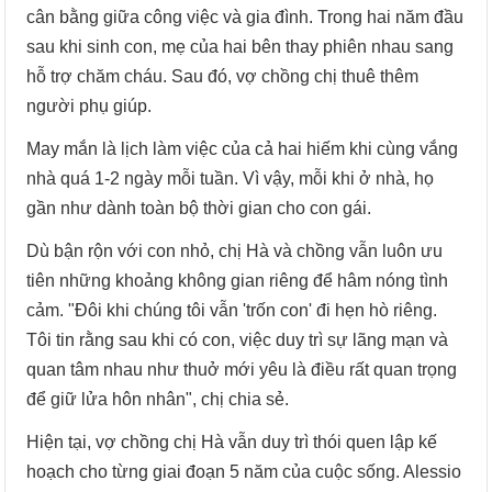
cân bằng giữa công việc và gia đình. Trong hai năm đầu
sau khi sinh con, mẹ của hai bên thay phiên nhau sang
hỗ trợ chăm cháu. Sau đó, vợ chồng chị thuê thêm
người phụ giúp.
May mắn là lịch làm việc của cả hai hiếm khi cùng vắng
nhà quá 1-2 ngày mỗi tuần. Vì vậy, mỗi khi ở nhà, họ
gần như dành toàn bộ thời gian cho con gái.
Dù bận rộn với con nhỏ, chị Hà và chồng vẫn luôn ưu
tiên những khoảng không gian riêng để hâm nóng tình
cảm. "Đôi khi chúng tôi vẫn 'trốn con' đi hẹn hò riêng.
Tôi tin rằng sau khi có con, việc duy trì sự lãng mạn và
quan tâm nhau như thuở mới yêu là điều rất quan trọng
để giữ lửa hôn nhân", chị chia sẻ.
Hiện tại, vợ chồng chị Hà vẫn duy trì thói quen lập kế
hoạch cho từng giai đoạn 5 năm của cuộc sống. Alessio