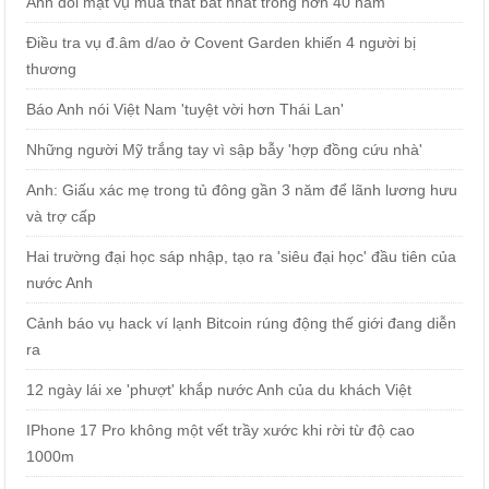
Anh đối mặt vụ mùa thất bát nhất trong hơn 40 năm
Điều tra vụ đ.âm d/ao ở Covent Garden khiến 4 người bị
thương
Báo Anh nói Việt Nam 'tuyệt vời hơn Thái Lan'
Những người Mỹ trắng tay vì sập bẫy 'hợp đồng cứu nhà'
Anh: Giấu xác mẹ trong tủ đông gần 3 năm để lãnh lương hưu
và trợ cấp
Hai trường đại học sáp nhập, tạo ra 'siêu đại học' đầu tiên của
nước Anh
Cảnh báo vụ hack ví lạnh Bitcoin rúng động thế giới đang diễn
ra
12 ngày lái xe 'phượt' khắp nước Anh của du khách Việt
IPhone 17 Pro không một vết trầy xước khi rời từ độ cao
1000m