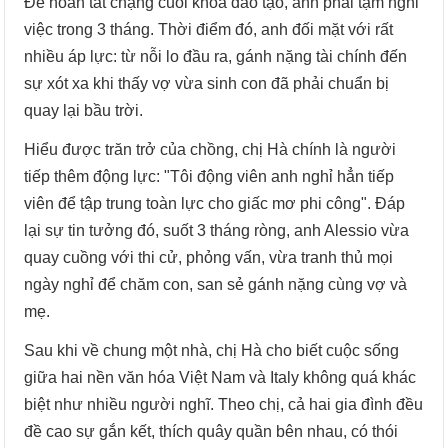
Để hoàn tất chặng cuối khóa đào tạo, anh phải tạm nghỉ
việc trong 3 tháng. Thời điểm đó, anh đối mặt với rất
nhiều áp lực: từ nỗi lo đầu ra, gánh nặng tài chính đến
sự xót xa khi thấy vợ vừa sinh con đã phải chuẩn bị
quay lại bầu trời.
Hiểu được trăn trở của chồng, chị Hà chính là người
tiếp thêm động lực: "Tôi động viên anh nghỉ hẳn tiếp
viên để tập trung toàn lực cho giấc mơ phi công". Đáp
lại sự tin tưởng đó, suốt 3 tháng ròng, anh Alessio vừa
quay cuồng với thi cử, phỏng vấn, vừa tranh thủ mọi
ngày nghỉ để chăm con, san sẻ gánh nặng cùng vợ và
mẹ.
Sau khi về chung một nhà, chị Hà cho biết cuộc sống
giữa hai nền văn hóa Việt Nam và Italy không quá khác
biệt như nhiều người nghĩ. Theo chị, cả hai gia đình đều
đề cao sự gắn kết, thích quây quần bên nhau, có thói