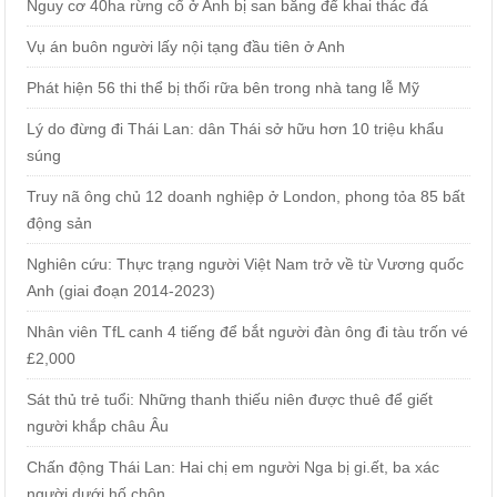
Nguy cơ 40ha rừng cổ ở Anh bị san bằng để khai thác đá
Vụ án buôn người lấy nội tạng đầu tiên ở Anh
Phát hiện 56 thi thể bị thối rữa bên trong nhà tang lễ Mỹ
Lý do đừng đi Thái Lan: dân Thái sở hữu hơn 10 triệu khẩu
súng
Truy nã ông chủ 12 doanh nghiệp ở London, phong tỏa 85 bất
động sản
Nghiên cứu: Thực trạng người Việt Nam trở về từ Vương quốc
Anh (giai đoạn 2014-2023)
Nhân viên TfL canh 4 tiếng để bắt người đàn ông đi tàu trốn vé
£2,000
Sát thủ trẻ tuổi: Những thanh thiếu niên được thuê để giết
người khắp châu Âu
Chấn động Thái Lan: Hai chị em người Nga bị gi.ết, ba xác
người dưới hố chôn