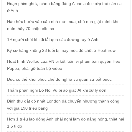
Đoạn phim ghi lại cảnh băng đảng Albania đi cướp trại cần sa
ở Anh
Háo hức bước vào căn nhà mới mua, chủ nhà giật mình khi
nhìn thấy 70 chậu cần sa
19 người chết khi đi tắt qua các đường ray ở Anh
Kỹ sư hàng không 23 tuổi bị máy móc đè chết ở Heathrow
Hoạt hình Wolfoo của VN bị kết luận vi phạm bản quyền Heo
Peppa, phải gỡ toàn bộ video
Đức có thể khôi phục chế độ nghĩa vụ quân sự bắt buộc
Thẩm phán nghi Bộ Nội Vụ bị ảo giác AI khi xử lý đơn
Dinh thự đắt đỏ nhất London đã chuyển nhượng thành công
với giá 190 triệu bảng
Hơn 1 triệu lao động Anh phải nghỉ làm do nắng nóng, thiệt hại
1,5 tỉ đô