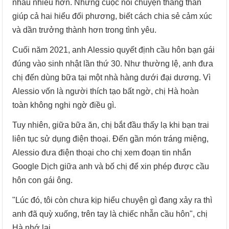
nhau nhiều hơn. Những cuộc nói chuyện thẳng thắn
giúp cả hai hiểu đối phương, biết cách chia sẻ cảm xúc
và dần trưởng thành hơn trong tình yêu.
Cuối năm 2021, anh Alessio quyết định cầu hôn bạn gái
đúng vào sinh nhật lần thứ 30. Như thường lệ, anh đưa
chị đến dùng bữa tại một nhà hàng dưới đại dương. Vì
Alessio vốn là người thích tạo bất ngờ, chị Hà hoàn
toàn không nghi ngờ điều gì.
Tuy nhiên, giữa bữa ăn, chị bắt đầu thấy lạ khi bạn trai
liên tục sử dụng điện thoại. Đến gần món tráng miệng,
Alessio đưa điện thoại cho chị xem đoạn tin nhắn
Google Dịch giữa anh và bố chị để xin phép được cầu
hôn con gái ông.
"Lúc đó, tôi còn chưa kịp hiểu chuyện gì đang xảy ra thì
anh đã quỳ xuống, trên tay là chiếc nhẫn cầu hôn", chị
Hà nhớ lại.