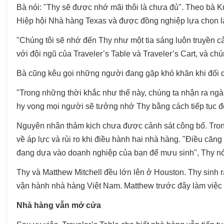
Bà nói: "Thy sẽ được nhớ mãi thôi là chưa đủ". Theo bà K
Hiệp hội Nhà hàng Texas và được đồng nghiệp lựa chọn l
"Chúng tôi sẽ nhớ đến Thy như một tia sáng luôn truyền 
với đội ngũ của Traveler’s Table và Traveler’s Cart, và chú
Bà cũng kêu gọi những người đang gặp khó khăn khi đối di
"Trong những thời khắc như thế này, chúng ta nhận ra ngà
hy vọng mọi người sẽ tưởng nhớ Thy bằng cách tiếp tục đố
Nguyên nhân thảm kịch chưa được cảnh sát công bố. Tro
về áp lực và rủi ro khi điều hành hai nhà hàng. "Điều căng 
đang dựa vào doanh nghiệp của bạn để mưu sinh", Thy nói
Thy và Matthew Mitchell đều lớn lên ở Houston. Thy sinh 
vận hành nhà hàng Việt Nam. Matthew trước đây làm việc
Nhà hàng vẫn mở cửa