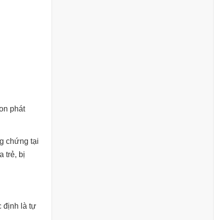
on phát
g chứng tại
 trẻ, bị
 định là tự