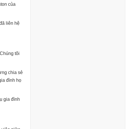
ston của
đã liên hệ
.
 Chúng tôi
ừng chia sẻ
gia đình họ
ụ gia đình