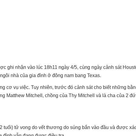
ược ghi nhận vào lúc 18h11 ngày 4/5, cùng ngày cảnh sát Houst
tại ngôi nhà của gia đình ở đông nam bang Texas.
ng cơ vụ việc. Tuy nhiên, trước đó cảnh sát cho biết những bằn
ông Matthew Mitchell, chồng của Thy Mitchell và là cha của 2 đứa
 tuổi) tử vong do vết thương do súng bắn vào đầu và được xác
ia đình vẫn đang được điều tra.