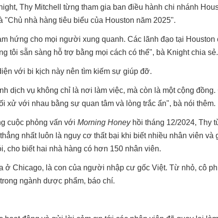
night, Thy Mitchell từng tham gia ban điều hành chi nhánh Hou
à "Chủ nhà hàng tiêu biểu của Houston năm 2025".
cảm hứng cho mọi người xung quanh. Các lãnh đạo tại Houston 
ng tôi sẵn sàng hỗ trợ bằng mọi cách có thể", bà Knight chia sẻ
ện với bi kịch này nên tìm kiếm sự giúp đỡ.
nh dịch vụ không chỉ là nơi làm việc, mà còn là một cộng đồng.
i xử với nhau bằng sự quan tâm và lòng trắc ẩn", bà nói thêm.
ng cuộc phỏng vấn với
Morning Honey
hồi tháng 12/2024, Thy t
thẳng nhất luôn là nguy cơ thất bại khi biết nhiều nhân viên và 
, cho biết hai nhà hàng có hơn 150 nhân viên.
ra ở Chicago, là con của người nhập cư gốc Việt. Từ nhỏ, cô ph
 trong ngành dược phẩm, báo chí.