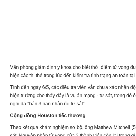
Văn phòng giám định y khoa cho biết thời điểm tử vong đ
hiện các thi thể trong lúc đến kiểm tra tình trạng an toàn 
Tính đến ngày 6/5, các điều tra viên vẫn chưa xác nhận độ
hiện trường cho thấy đây là vụ án mạng - tự sát, trong đó 
nghi đã "bắn 3 nạn nhân rồi tự sát".
Cộng đồng Houston tiếc thương
Theo kết quả khám nghiệm sơ bộ, ông Matthew Mitchell (52
sát. Nguyên nhân tử vong của 3 thành viên còn lại trong g