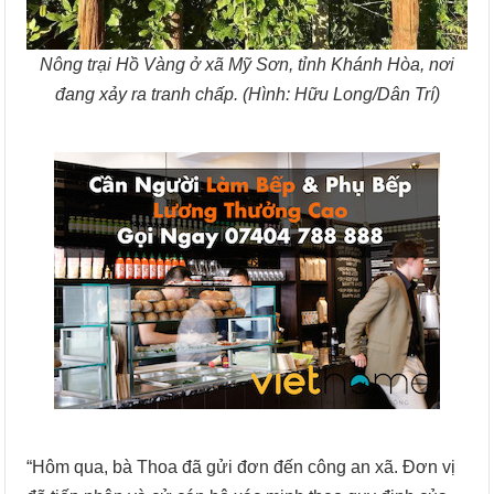
Nông trại Hồ Vàng ở xã Mỹ Sơn, tỉnh Khánh Hòa, nơi
đang xảy ra tranh chấp. (Hình: Hữu Long/Dân Trí)
“Hôm qua, bà Thoa đã gửi đơn đến công an xã. Đơn vị