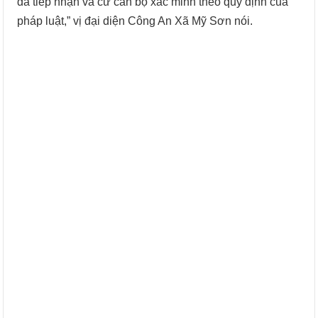
đã tiếp nhận và cử cán bộ xác minh theo quy định của
pháp luật,” vị đại diện Công An Xã Mỹ Sơn nói.