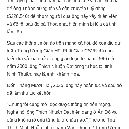
Tin tưởng, bà Thoa bán hai căn nhà tại Đà Lạt, mua đất
để ông Thành đứng tên và còn chuyển 6 tỷ đồng
($228,540) để nhóm người của ông này xây thiền viện
và để rồi sau đó bà Thoa phát hiện mình bị lừa cả tình
lẫn tiền.
Sau các thông tin ồn ào trên mạng xã hội, để xoa dịu dư
luận Trung Ương Giáo Hội Phật Giáo CSVN đã cho
kiểm tra và loan báo trong giai đoạn từ năm 1996 đến
năm 2000, ông Thích Nhuận Đạt từng tu học tại tỉnh
Ninh Thuận, nay là tỉnh Khánh Hòa.
Đến Tháng Mười Hai, 2025, ông này hoàn tục và sau đó
đã làm thủ tục kết hôn.
“Chúng tôi cũng mới đọc được thông tin trên mạng.
Nghe nói ông Thích Nhuận Đạt hiện đang ở Ấn Độ và
cũng không rõ ông từng tu ở chùa nào,” Thượng Tọa
Thích Minh Nhẫn, phó chánh Văn Phòng 2 Trung Ương