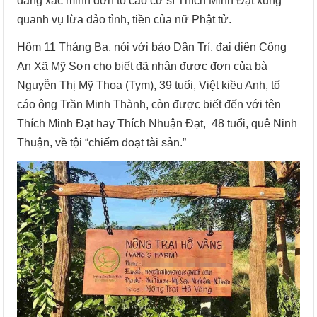
đang xác minh đơn tố cáo cư sĩ Thích Minh Đạt xung
quanh vụ lừa đảo tình, tiền của nữ Phật tử.
Hôm 11 Tháng Ba, nói với báo Dân Trí, đại diện Công
An Xã Mỹ Sơn cho biết đã nhận được đơn của bà
Nguyễn Thị Mỹ Thoa (Tym), 39 tuổi, Việt kiều Anh, tố
cáo ông Trần Minh Thành, còn được biết đến với tên
Thích Minh Đạt hay Thích Nhuận Đạt, 48 tuổi, quê Ninh
Thuận, về tội “chiếm đoạt tài sản.”