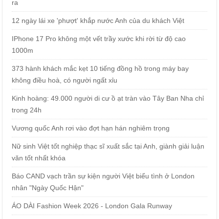
ra
12 ngày lái xe 'phượt' khắp nước Anh của du khách Việt
IPhone 17 Pro không một vết trầy xước khi rời từ độ cao
1000m
373 hành khách mắc kẹt 10 tiếng đồng hồ trong máy bay
không điều hoà, có người ngất xỉu
Kinh hoàng: 49.000 người di cư ồ ạt tràn vào Tây Ban Nha chỉ
trong 24h
Vương quốc Anh rơi vào đợt hạn hán nghiêm trọng
Nữ sinh Việt tốt nghiệp thạc sĩ xuất sắc tại Anh, giành giải luận
văn tốt nhất khóa
Báo CAND vạch trần sự kiện người Việt biểu tình ở London
nhân "Ngày Quốc Hận"
ÁO DÀI Fashion Week 2026 - London Gala Runway