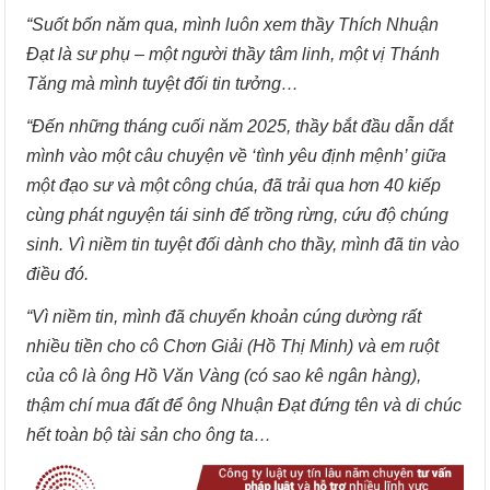
“Suốt bốn năm qua, mình luôn xem thầy Thích Nhuận
Đạt là sư phụ – một người thầy tâm linh, một vị Thánh
Tăng mà mình tuyệt đối tin tưởng…
“Đến những tháng cuối năm 2025, thầy bắt đầu dẫn dắt
mình vào một câu chuyện về ‘tình yêu định mệnh’ giữa
một đạo sư và một công chúa, đã trải qua hơn 40 kiếp
cùng phát nguyện tái sinh để trồng rừng, cứu độ chúng
sinh. Vì niềm tin tuyệt đối dành cho thầy, mình đã tin vào
điều đó.
“Vì niềm tin, mình đã chuyển khoản cúng dường rất
nhiều tiền cho cô Chơn Giải (Hồ Thị Minh) và em ruột
của cô là ông Hồ Văn Vàng (có sao kê ngân hàng),
thậm chí mua đất để ông Nhuận Đạt đứng tên và di chúc
hết toàn bộ tài sản cho ông ta…