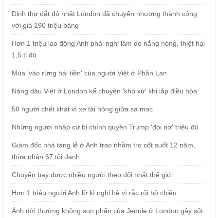
Dinh thự đắt đỏ nhất London đã chuyển nhượng thành công
với giá 190 triệu bảng
Hơn 1 triệu lao động Anh phải nghỉ làm do nắng nóng, thiệt hại
1,5 tỉ đô
Mùa 'vào rừng hái tiền' của người Việt ở Phần Lan
Nàng dâu Việt ở London kể chuyện 'khó xử' khi lắp điều hòa
50 người chết khát vì xe tải hỏng giữa sa mạc
Những người nhập cư bị chính quyền Trump 'đòi nợ' triệu đô
Giám đốc nhà tang lễ ở Anh trao nhầm tro cốt suốt 12 năm,
thừa nhận 67 tội danh
Chuyến bay được nhiều người theo dõi nhất thế giới
Hơn 1 triệu người Anh lỡ kì nghỉ hè vì rắc rối hộ chiếu
Ảnh đời thường không son phấn của Jennie ở London gây sốt