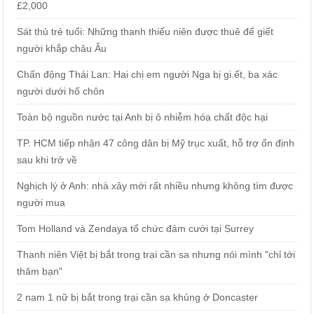
£2,000
Sát thủ trẻ tuổi: Những thanh thiếu niên được thuê để giết
người khắp châu Âu
Chấn động Thái Lan: Hai chị em người Nga bị gi.ết, ba xác
người dưới hố chôn
Toàn bộ nguồn nước tại Anh bị ô nhiễm hóa chất độc hại
TP. HCM tiếp nhận 47 công dân bị Mỹ trục xuất, hỗ trợ ổn định
sau khi trở về
Nghịch lý ở Anh: nhà xây mới rất nhiều nhưng không tìm được
người mua
Tom Holland và Zendaya tổ chức đám cưới tại Surrey
Thanh niên Việt bị bắt trong trại cần sa nhưng nói mình "chỉ tới
thăm bạn"
2 nam 1 nữ bị bắt trong trại cần sa khủng ở Doncaster