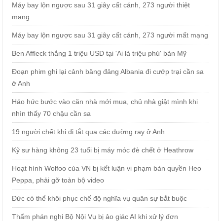
Máy bay lộn ngược sau 31 giây cất cánh, 273 người thiệt
mạng
Máy bay lộn ngược sau 31 giây cất cánh, 273 người mất mạng
Ben Affleck thắng 1 triệu USD tại 'Ai là triệu phú' bản Mỹ
Đoạn phim ghi lại cảnh băng đảng Albania đi cướp trại cần sa
ở Anh
Háo hức bước vào căn nhà mới mua, chủ nhà giật mình khi
nhìn thấy 70 chậu cần sa
19 người chết khi đi tắt qua các đường ray ở Anh
Kỹ sư hàng không 23 tuổi bị máy móc đè chết ở Heathrow
Hoạt hình Wolfoo của VN bị kết luận vi phạm bản quyền Heo
Peppa, phải gỡ toàn bộ video
Đức có thể khôi phục chế độ nghĩa vụ quân sự bắt buộc
Thẩm phán nghi Bộ Nội Vụ bị ảo giác AI khi xử lý đơn