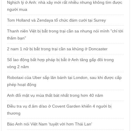
Nghịch lý ở Anh: nhà xây mới rất nhiều nhưng không tìm được
người mua
Tom Holland và Zendaya tổ chức đám cưới tại Surrey
Thanh niên Việt bị bắt trong trại cần sa nhưng nói mình "chỉ tới
thăm bạn"
2 nam 1 nữ bị bắt trong trại cần sa khủng ở Doncaster
Số lao động bất hợp pháp bị bắt ở Anh tăng gấp đôi trong
vòng 2 năm
Robotaxi của Uber sắp lăn bánh tại London, sau khi được cấp
phép hoạt động
Anh đối mặt vụ mùa thất bát nhất trong hơn 40 năm
Điều tra vụ đ.âm d/ao ở Covent Garden khiến 4 người bị
thương
Báo Anh nói Việt Nam 'tuyệt vời hơn Thái Lan'