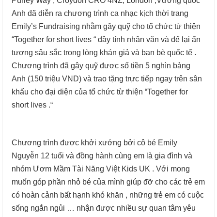
Purley Way , Croydon CRO 4NZ, London ,Vương quốc
Anh đã diễn ra chương trình ca nhạc kịch thời trang
Emily’s Fundraising nhằm gây quỹ cho tổ chức từ thiện
“Together for short lives “ đầy tính nhân văn và để lại ấn
tượng sâu sắc trong lòng khán giả và bạn bè quốc tế .
Chương trình đã gây quỹ được số tiền 5 nghìn bảng
Anh (150 triệu VND) và trao tặng trực tiếp ngay trên sân
khấu cho đại diện của tổ chức từ thiện “Together for
short lives .“
Chương trình được khởi xướng bởi cô bé Emily
Nguyễn 12 tuổi và đồng hành cùng em là gia đình và
nhóm Ươm Mầm Tài Năng Việt Kids UK . Với mong
muốn góp phần nhỏ bé của mình giúp đỡ cho các trẻ em
có hoàn cảnh bất hạnh khó khăn , những trẻ em có cuộc
sống ngắn ngủi … nhận được nhiều sự quan tâm yêu