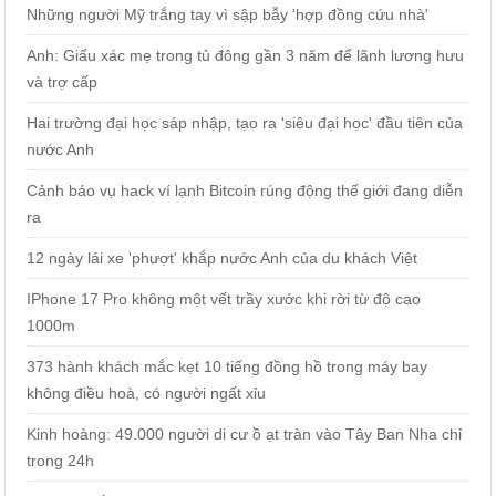
Những người Mỹ trắng tay vì sập bẫy 'hợp đồng cứu nhà'
Anh: Giấu xác mẹ trong tủ đông gần 3 năm để lãnh lương hưu
và trợ cấp
Hai trường đại học sáp nhập, tạo ra 'siêu đại học' đầu tiên của
nước Anh
Cảnh báo vụ hack ví lạnh Bitcoin rúng động thế giới đang diễn
ra
12 ngày lái xe 'phượt' khắp nước Anh của du khách Việt
IPhone 17 Pro không một vết trầy xước khi rời từ độ cao
1000m
373 hành khách mắc kẹt 10 tiếng đồng hồ trong máy bay
không điều hoà, có người ngất xỉu
Kinh hoàng: 49.000 người di cư ồ ạt tràn vào Tây Ban Nha chỉ
trong 24h