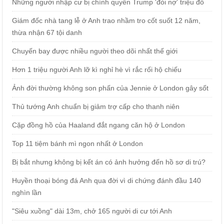
Những người nhập cư bị chính quyền Trump 'đòi nợ' triệu đô
Giám đốc nhà tang lễ ở Anh trao nhầm tro cốt suốt 12 năm,
thừa nhận 67 tội danh
Chuyến bay được nhiều người theo dõi nhất thế giới
Hơn 1 triệu người Anh lỡ kì nghỉ hè vì rắc rối hộ chiếu
Ảnh đời thường không son phấn của Jennie ở London gây sốt
Thủ tướng Anh chuẩn bị giảm trợ cấp cho thanh niên
Cặp đồng hồ của Haaland đắt ngang căn hộ ở London
Top 11 tiệm bánh mì ngon nhất ở London
Bị bắt nhưng không bị kết án có ảnh hưởng đến hồ sơ di trú?
Huyền thoại bóng đá Anh qua đời vì di chứng đánh đầu 140
nghìn lần
"Siêu xuồng" dài 13m, chở 165 người di cư tới Anh