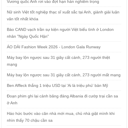
Vương quốc Anh rơi vào đợt hạn hán nghiêm trọng
Nữ sinh Việt tốt nghiệp thạc sĩ xuất sắc tại Anh, giành giải luận
văn tốt nhất khóa
Báo CAND vạch trần sự kiện người Việt biểu tình ở London
nhân "Ngày Quốc Hận"
ÁO DÀI Fashion Week 2026 - London Gala Runway
Máy bay lộn ngược sau 31 giây cất cánh, 273 người thiệt
mạng
Máy bay lộn ngược sau 31 giây cất cánh, 273 người mất mạng
Ben Affleck thắng 1 triệu USD tại 'Ai là triệu phú' bản Mỹ
Đoạn phim ghi lại cảnh băng đảng Albania đi cướp trại cần sa
ở Anh
Háo hức bước vào căn nhà mới mua, chủ nhà giật mình khi
nhìn thấy 70 chậu cần sa