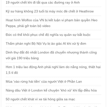
19 người chết khi đi tắt qua các đường ray ở Anh
Kỹ sư hàng không 23 tuổi bị máy móc đè chết ở Heathrow
Hoạt hình Wolfoo của VN bị kết luận vi phạm bản quyền Heo
Peppa, phải gỡ toàn bộ video
Đức có thể khôi phục chế độ nghĩa vụ quân sự bắt buộc
Thẩm phán nghi Bộ Nội Vụ bị ảo giác AI khi xử lý đơn
Dinh thự đắt đỏ nhất London đã chuyển nhượng thành công
với giá 190 triệu bảng
Hơn 1 triệu lao động Anh phải nghỉ làm do nắng nóng, thiệt hại
1,5 tỉ đô
Mùa 'vào rừng hái tiền' của người Việt ở Phần Lan
Nàng dâu Việt ở London kể chuyện 'khó xử' khi lắp điều hòa
50 người chết khát vì xe tải hỏng giữa sa mạc