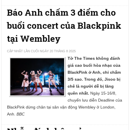
Báo Anh chấm 3 điểm cho
buổi concert của Blackpink
tại Wembley
CẬP NHẬT LẦN CUỐI NGÀY 20 THÁNG 8 2025
Tờ The Times không đánh
giá cao buổi hòa nhạc của
BlackPink ở Anh, chỉ chấm
3/5 sao. Trong đó, Jisoo bị
chê là người dễ bị lãng
quên nhất.
Ngày 15-16/8,
chuyến lưu diễn Deadline của
BlackPink dừng chân tại sân vận động Wembley ở London,
Anh.
BBC