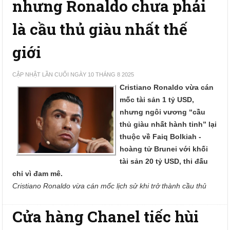
nhưng Ronaldo chưa phải
là cầu thủ giàu nhất thế
giới
CẬP NHẬT LẦN CUỐI NGÀY 10 THÁNG 8 2025
Cristiano Ronaldo vừa cán
mốc tài sản 1 tỷ USD,
nhưng ngôi vương “cầu
thủ giàu nhất hành tinh” lại
thuộc về Faiq Bolkiah -
hoàng tử Brunei với khối
tài sản 20 tỷ USD, thi đấu
chỉ vì đam mê.
Cristiano Ronaldo vừa cán mốc lịch sử khi trở thành cầu thủ
Cửa hàng Chanel tiếc hùi