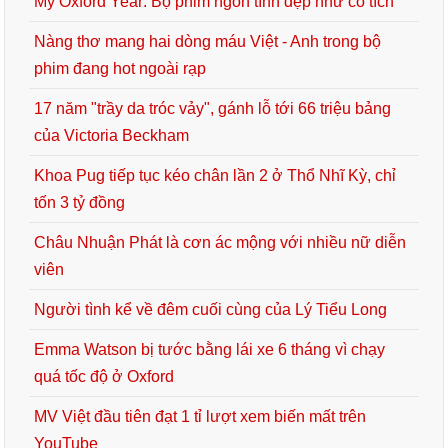
My Oxford Year: Bộ phim ngôn tình đẹp như cổ tích
Nàng thơ mang hai dòng máu Việt - Anh trong bộ
phim đang hot ngoài rạp
17 năm "trầy da tróc vảy", gánh lỗ tới 66 triệu bảng
của Victoria Beckham
Khoa Pug tiếp tục kéo chân lần 2 ở Thổ Nhĩ Kỳ, chỉ
tốn 3 tỷ đồng
Châu Nhuận Phát là cơn ác mộng với nhiều nữ diễn
viên
Người tình kể về đêm cuối cùng của Lý Tiểu Long
Emma Watson bị tước bằng lái xe 6 tháng vì chạy
quá tốc độ ở Oxford
MV Việt đầu tiên đạt 1 tỉ lượt xem biến mất trên
YouTube