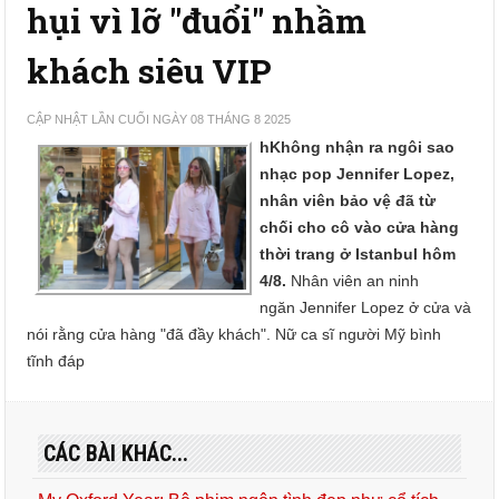
hụi vì lỡ "đuổi" nhầm
khách siêu VIP
CẬP NHẬT LẦN CUỐI NGÀY 08 THÁNG 8 2025
hKhông nhận ra ngôi sao
nhạc pop Jennifer Lopez,
nhân viên bảo vệ đã từ
chối cho cô vào cửa hàng
thời trang ở Istanbul hôm
4/8.
Nhân viên an ninh
ngăn Jennifer Lopez ở cửa và
nói rằng cửa hàng "đã đầy khách". Nữ ca sĩ người Mỹ bình
tĩnh đáp
CÁC BÀI KHÁC...