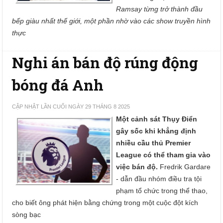
Ramsay từng trở thành đầu
bếp giàu nhất thế giới, một phần nhờ vào các show truyền hình
thực
Nghi án bán độ rúng động
bóng đá Anh
CẬP NHẬT LẦN CUỐI NGÀY 29 THÁNG 8 2025
Một cảnh sát Thụy Điển
gây sốc khi khẳng định
nhiều cầu thủ Premier
League có thể tham gia vào
việc bán độ.
Fredrik Gardare
- dẫn đầu nhóm điều tra tội
phạm tổ chức trong thể thao,
cho biết ông phát hiện bằng chứng trong một cuộc đột kích
sòng bạc