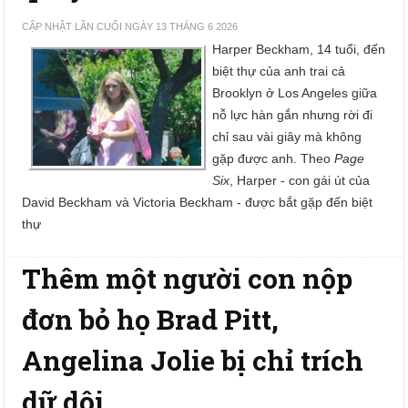
CẬP NHẬT LẦN CUỐI NGÀY 13 THÁNG 6 2026
Harper Beckham, 14 tuổi, đến
biệt thự của anh trai cả
Brooklyn ở Los Angeles giữa
nỗ lực hàn gắn nhưng rời đi
chỉ sau vài giây mà không
gặp được anh. Theo
Page
Six
, Harper - con gái út của
David Beckham và Victoria Beckham - được bắt gặp đến biệt
thự
Thêm một người con nộp
đơn bỏ họ Brad Pitt,
Angelina Jolie bị chỉ trích
dữ dội