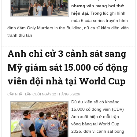
nhưng vẫn mang hơi thở
hiện đại.
Trong lúc ghi hình
mùa 6 của series truyền hình
đình đám Only Murders in the Building, nữ ca sĩ kiêm diễn viên
tranh thủ tận
Anh chỉ cử 3 cảnh sát sang
Mỹ giám sát 15.000 cổ động
viên đội nhà tại World Cup
CẬP NHẬT LẦN CUỐI NGÀY 22 THÁNG 5 2026
Dù dự kiến sẽ có khoảng
15.000 cổ động viên (CĐV)
Anh xuất hiện ở mỗi trận
vòng bảng tại World Cup
2026, đơn vị cảnh sát bóng