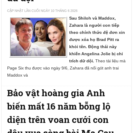
CẬP NHẬT LẦN CUỐI NGÀY 10 THÁNG 6 2026
Sau Shiloh và Maddox,
Zahara là người con tiếp
theo chính thức đệ đơn xin
được xóa họ Brad Pitt ra
khỏi tên. Động thái này
khiến Angelina Jolie bị chỉ
trích dữ dội.
Theo tài liệu mà
Page Six thu được vào ngày 9/6, Zahara đã nối gót anh trai
Maddox và
Bảo vật hoàng gia Anh
biến mất 16 năm bỗng lộ
diện trên voan cưới con
dâu vua sòng bài Ma Cau