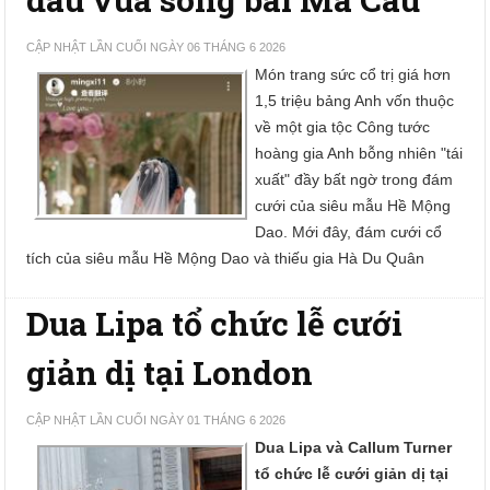
CẬP NHẬT LẦN CUỐI NGÀY 06 THÁNG 6 2026
Món trang sức cổ trị giá hơn
1,5 triệu bảng Anh vốn thuộc
về một gia tộc Công tước
hoàng gia Anh bỗng nhiên "tái
xuất" đầy bất ngờ trong đám
cưới của siêu mẫu Hề Mộng
Dao. Mới đây, đám cưới cổ
tích của siêu mẫu Hề Mộng Dao và thiếu gia Hà Du Quân
Dua Lipa tổ chức lễ cưới
giản dị tại London
CẬP NHẬT LẦN CUỐI NGÀY 01 THÁNG 6 2026
Dua Lipa và Callum Turner
tổ chức lễ cưới giản dị tại