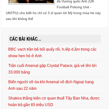
đá Vương quốc Anh (UK
Football Policing Unit -
UKFPU) cho biết họ chỉ cử 3 sĩ quan tới Mỹ trong mùa hè này
sau khi không thể
CÁC BÀI KHÁC...
BBC vạch trần bê bối quấy rối, h.iếp d.âm trong các
show hẹn hò ở Anh
Trận cuối Arsenal gặp Crystal Palace, giá vé lên tới
33.000 bảng
Biển người vỡ òa khi Arsenal vô địch Ngoại hạng
Anh sau 22 năm
Shakira thắng kiện cơ quan thuế Tây Ban Nha, được
hoàn trả gần 65 triệu USD