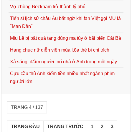
Vợ chồng Beckham trở thành tỷ phú
Tiến sĩ lịch sử châu Âu bất ngờ khi fan Việt gọi MU là
"Man Đần"
Miu Lê bị bắt quả tang dùng ma túy ở bãi biển Cát Bà
Hàng chục nữ diễn viên múa l.õa thể bị chỉ trích
Xả súng, đ/âm người, nổ nhà ở Anh trong một ngày
Cựu cầu thủ Anh kiếm tiền nhiều nhất ngành phim
ngư.ời lớn
TRANG 4 / 137
TRANG ĐẦU
TRANG TRƯỚC
1
2
3