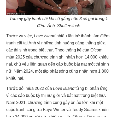
Tommy gây tranh cãi khi cố gắng hôn 3 cô gái trong 1
đêm. Ảnh: Shulterstock
Trước vụ việc,
Love Island
nhiều lần trở thành tâm điểm
tranh cãi tại Anh vì những tình huống căng thẳng giữa
các thí sinh trong biệt thự. Theo thống kê của Ofcom,
mùa 2025 của chương trình ghi nhận hơn 14.000 khiếu
nại, chủ yếu liên quan đến cáo buộc bắt nạt một thí sinh
nữ. Năm 2024, một tập phát sóng cũng nhận hơn 1.800
khiếu nại.
Trước đó, mùa 2022 của
Love Island
từng bị phản ứng
vì các cáo buộc kỳ thị nữ giới và bắt nạt trong biệt thự.
Năm 2021, chương trình cũng gây ồn ào lớn khi một
cuộc tranh cãi giữa Faye Winter và Teddy Soares khiến
hơn 24.000 người gửi khiếu nại tới Ofcom. Dù vậy, cơ