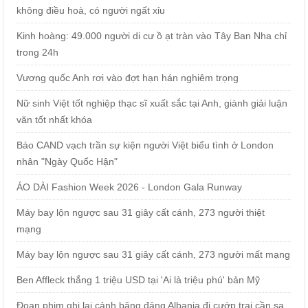
không điều hoà, có người ngất xỉu
Kinh hoàng: 49.000 người di cư ồ ạt tràn vào Tây Ban Nha chỉ
trong 24h
Vương quốc Anh rơi vào đợt hạn hán nghiêm trọng
Nữ sinh Việt tốt nghiệp thạc sĩ xuất sắc tại Anh, giành giải luận
văn tốt nhất khóa
Báo CAND vạch trần sự kiện người Việt biểu tình ở London
nhân "Ngày Quốc Hận"
ÁO DÀI Fashion Week 2026 - London Gala Runway
Máy bay lộn ngược sau 31 giây cất cánh, 273 người thiệt
mạng
Máy bay lộn ngược sau 31 giây cất cánh, 273 người mất mạng
Ben Affleck thắng 1 triệu USD tại 'Ai là triệu phú' bản Mỹ
Đoạn phim ghi lại cảnh băng đảng Albania đi cướp trại cần sa