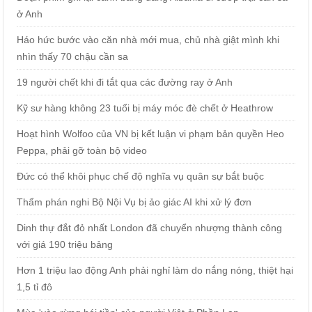
ở Anh
Háo hức bước vào căn nhà mới mua, chủ nhà giật mình khi
nhìn thấy 70 chậu cần sa
19 người chết khi đi tắt qua các đường ray ở Anh
Kỹ sư hàng không 23 tuổi bị máy móc đè chết ở Heathrow
Hoạt hình Wolfoo của VN bị kết luận vi phạm bản quyền Heo
Peppa, phải gỡ toàn bộ video
Đức có thể khôi phục chế độ nghĩa vụ quân sự bắt buộc
Thẩm phán nghi Bộ Nội Vụ bị ảo giác AI khi xử lý đơn
Dinh thự đắt đỏ nhất London đã chuyển nhượng thành công
với giá 190 triệu bảng
Hơn 1 triệu lao động Anh phải nghỉ làm do nắng nóng, thiệt hại
1,5 tỉ đô