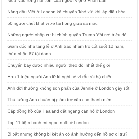
Mùa 'vào rừng hái tiền' của người Việt ở Phần Lan
Nàng dâu Việt ở London kể chuyện 'khó xử' khi lắp điều hòa
50 người chết khát vì xe tải hỏng giữa sa mạc
Những người nhập cư bị chính quyền Trump 'đòi nợ' triệu đô
Giám đốc nhà tang lễ ở Anh trao nhầm tro cốt suốt 12 năm,
thừa nhận 67 tội danh
Chuyến bay được nhiều người theo dõi nhất thế giới
Hơn 1 triệu người Anh lỡ kì nghỉ hè vì rắc rối hộ chiếu
Ảnh đời thường không son phấn của Jennie ở London gây sốt
Thủ tướng Anh chuẩn bị giảm trợ cấp cho thanh niên
Cặp đồng hồ của Haaland đắt ngang căn hộ ở London
Top 11 tiệm bánh mì ngon nhất ở London
Bị bắt nhưng không bị kết án có ảnh hưởng đến hồ sơ di trú?