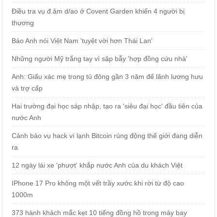
Điều tra vụ đ.âm d/ao ở Covent Garden khiến 4 người bị
thương
Báo Anh nói Việt Nam 'tuyệt vời hơn Thái Lan'
Những người Mỹ trắng tay vì sập bẫy 'hợp đồng cứu nhà'
Anh: Giấu xác mẹ trong tủ đông gần 3 năm để lãnh lương hưu
và trợ cấp
Hai trường đại học sáp nhập, tạo ra 'siêu đại học' đầu tiên của
nước Anh
Cảnh báo vụ hack ví lạnh Bitcoin rúng động thế giới đang diễn
ra
12 ngày lái xe 'phượt' khắp nước Anh của du khách Việt
IPhone 17 Pro không một vết trầy xước khi rời từ độ cao
1000m
373 hành khách mắc kẹt 10 tiếng đồng hồ trong máy bay