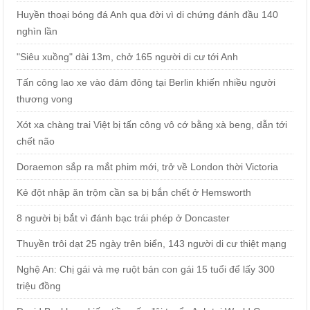
Huyền thoại bóng đá Anh qua đời vì di chứng đánh đầu 140
nghìn lần
"Siêu xuồng" dài 13m, chở 165 người di cư tới Anh
Tấn công lao xe vào đám đông tại Berlin khiến nhiều người
thương vong
Xót xa chàng trai Việt bị tấn công vô cớ bằng xà beng, dẫn tới
chết não
Doraemon sắp ra mắt phim mới, trở về London thời Victoria
Kẻ đột nhập ăn trộm cần sa bị bắn chết ở Hemsworth
8 người bị bắt vì đánh bạc trái phép ở Doncaster
Thuyền trôi dạt 25 ngày trên biển, 143 người di cư thiệt mạng
Nghệ An: Chị gái và mẹ ruột bán con gái 15 tuổi để lấy 300
triệu đồng