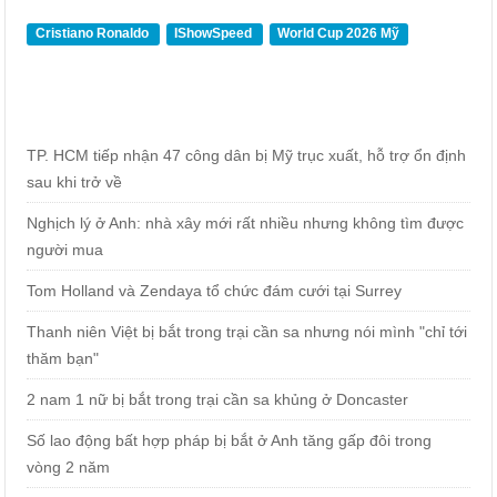
Cristiano Ronaldo
IShowSpeed
World Cup 2026 Mỹ
TP. HCM tiếp nhận 47 công dân bị Mỹ trục xuất, hỗ trợ ổn định
sau khi trở về
Nghịch lý ở Anh: nhà xây mới rất nhiều nhưng không tìm được
người mua
Tom Holland và Zendaya tổ chức đám cưới tại Surrey
Thanh niên Việt bị bắt trong trại cần sa nhưng nói mình "chỉ tới
thăm bạn"
2 nam 1 nữ bị bắt trong trại cần sa khủng ở Doncaster
Số lao động bất hợp pháp bị bắt ở Anh tăng gấp đôi trong
vòng 2 năm