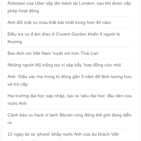
Robotaxi của Uber sắp lăn bánh tại London, sau khi được cấp
phép hoạt động
Anh đối mặt vụ mùa thất bát nhất trong hơn 40 năm
Điều tra vụ đ.âm d/ao ở Covent Garden khiến 4 người bị
thương
Báo Anh nói Việt Nam 'tuyệt vời hơn Thái Lan'
Những người Mỹ trắng tay vì sập bẫy 'hợp đồng cứu nhà'
Anh: Giấu xác mẹ trong tủ đông gần 3 năm để lãnh lương hưu
và trợ cấp
Hai trường đại học sáp nhập, tạo ra 'siêu đại học' đầu tiên của
nước Anh
Cảnh báo vụ hack ví lạnh Bitcoin rúng động thế giới đang diễn
ra
12 ngày lái xe 'phượt' khắp nước Anh của du khách Việt