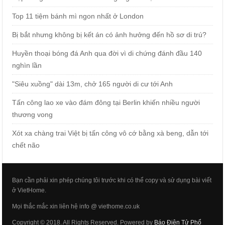
Top 11 tiệm bánh mì ngon nhất ở London
Bị bắt nhưng không bị kết án có ảnh hưởng đến hồ sơ di trú?
Huyền thoại bóng đá Anh qua đời vì di chứng đánh đầu 140
nghìn lần
"Siêu xuồng" dài 13m, chở 165 người di cư tới Anh
Tấn công lao xe vào đám đông tại Berlin khiến nhiều người
thương vong
Xót xa chàng trai Việt bị tấn công vô cớ bằng xà beng, dẫn tới
chết não
Bạn cần phải xin phép chúng tôi trước khi có thể copy và sử dụng bài viết
ở VietHome.
Mọi thắc mắc xin liên hệ info @ viethome.co.uk
Copyright © 2018. All Rights Reserved. Powered by
Báo Điện Tử Phổ