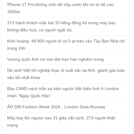
IPhone 17 Pro không một vết trầy xước khi rời từ độ cao
1000m
373 hành khách mắc kẹt 10 tiếng đồng hồ trong máy bay
không điều hoà, có người ngất xỉu
Kinh hoàng: 49.000 người di cư ồ ạt tràn vào Tây Ban Nha chỉ
trong 24h
Vương quốc Anh rơi vào đợt hạn hán nghiêm trọng
Nữ sinh Việt tốt nghiệp thạc sĩ xuất sắc tại Anh, giành giải luận
văn tốt nhất khóa
Báo CAND vạch trần sự kiện người Việt biểu tình ở London
nhân "Ngày Quốc Hận"
ÁO DÀI Fashion Week 2026 - London Gala Runway
Máy bay lộn ngược sau 31 giây cất cánh, 273 người thiệt
mạng