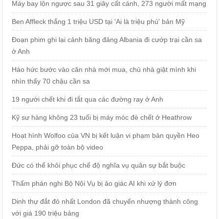
Máy bay lộn ngược sau 31 giây cất cánh, 273 người mất mạng
Ben Affleck thắng 1 triệu USD tại 'Ai là triệu phú' bản Mỹ
Đoạn phim ghi lại cảnh băng đảng Albania đi cướp trại cần sa
ở Anh
Háo hức bước vào căn nhà mới mua, chủ nhà giật mình khi
nhìn thấy 70 chậu cần sa
19 người chết khi đi tắt qua các đường ray ở Anh
Kỹ sư hàng không 23 tuổi bị máy móc đè chết ở Heathrow
Hoạt hình Wolfoo của VN bị kết luận vi phạm bản quyền Heo
Peppa, phải gỡ toàn bộ video
Đức có thể khôi phục chế độ nghĩa vụ quân sự bắt buộc
Thẩm phán nghi Bộ Nội Vụ bị ảo giác AI khi xử lý đơn
Dinh thự đắt đỏ nhất London đã chuyển nhượng thành công
với giá 190 triệu bảng