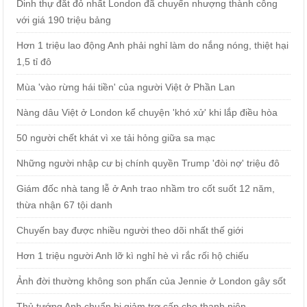
Dinh thự đắt đỏ nhất London đã chuyển nhượng thành công
với giá 190 triệu bảng
Hơn 1 triệu lao động Anh phải nghỉ làm do nắng nóng, thiệt hại
1,5 tỉ đô
Mùa 'vào rừng hái tiền' của người Việt ở Phần Lan
Nàng dâu Việt ở London kể chuyện 'khó xử' khi lắp điều hòa
50 người chết khát vì xe tải hỏng giữa sa mạc
Những người nhập cư bị chính quyền Trump 'đòi nợ' triệu đô
Giám đốc nhà tang lễ ở Anh trao nhầm tro cốt suốt 12 năm,
thừa nhận 67 tội danh
Chuyến bay được nhiều người theo dõi nhất thế giới
Hơn 1 triệu người Anh lỡ kì nghỉ hè vì rắc rối hộ chiếu
Ảnh đời thường không son phấn của Jennie ở London gây sốt
Thủ tướng Anh chuẩn bị giảm trợ cấp cho thanh niên