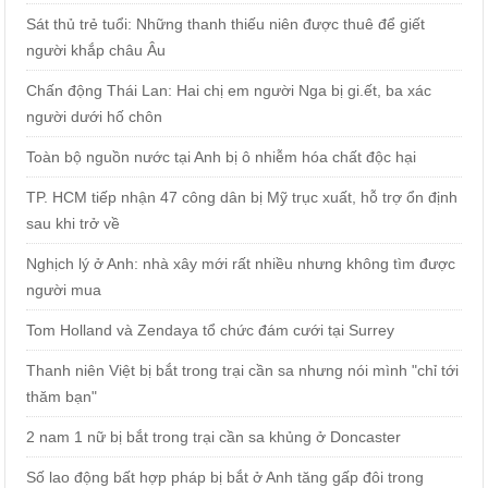
Sát thủ trẻ tuổi: Những thanh thiếu niên được thuê để giết
người khắp châu Âu
Chấn động Thái Lan: Hai chị em người Nga bị gi.ết, ba xác
người dưới hố chôn
Toàn bộ nguồn nước tại Anh bị ô nhiễm hóa chất độc hại
TP. HCM tiếp nhận 47 công dân bị Mỹ trục xuất, hỗ trợ ổn định
sau khi trở về
Nghịch lý ở Anh: nhà xây mới rất nhiều nhưng không tìm được
người mua
Tom Holland và Zendaya tổ chức đám cưới tại Surrey
Thanh niên Việt bị bắt trong trại cần sa nhưng nói mình "chỉ tới
thăm bạn"
2 nam 1 nữ bị bắt trong trại cần sa khủng ở Doncaster
Số lao động bất hợp pháp bị bắt ở Anh tăng gấp đôi trong