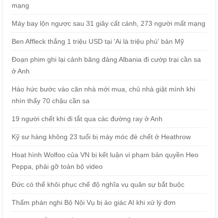
mạng
Máy bay lộn ngược sau 31 giây cất cánh, 273 người mất mạng
Ben Affleck thắng 1 triệu USD tại 'Ai là triệu phú' bản Mỹ
Đoạn phim ghi lại cảnh băng đảng Albania đi cướp trại cần sa
ở Anh
Háo hức bước vào căn nhà mới mua, chủ nhà giật mình khi
nhìn thấy 70 chậu cần sa
19 người chết khi đi tắt qua các đường ray ở Anh
Kỹ sư hàng không 23 tuổi bị máy móc đè chết ở Heathrow
Hoạt hình Wolfoo của VN bị kết luận vi phạm bản quyền Heo
Peppa, phải gỡ toàn bộ video
Đức có thể khôi phục chế độ nghĩa vụ quân sự bắt buộc
Thẩm phán nghi Bộ Nội Vụ bị ảo giác AI khi xử lý đơn