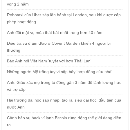
vòng 2 năm
Robotaxi của Uber sắp lăn bánh tại London, sau khi được cấp
phép hoạt động
Anh đối mặt vụ mùa thất bát nhất trong hơn 40 năm
Điều tra vụ đ.âm d/ao ở Covent Garden khiến 4 người bị
thương
Báo Anh nói Việt Nam 'tuyệt vời hơn Thái Lan'
Những người Mỹ trắng tay vì sập bẫy 'hợp đồng cứu nhà'
Anh: Giấu xác mẹ trong tủ đông gần 3 năm để lãnh lương hưu
và trợ cấp
Hai trường đại học sáp nhập, tạo ra 'siêu đại học' đầu tiên của
nước Anh
Cảnh báo vụ hack ví lạnh Bitcoin rúng động thế giới đang diễn
ra