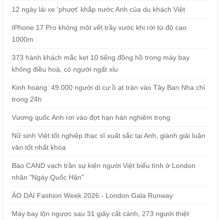
12 ngày lái xe 'phượt' khắp nước Anh của du khách Việt
IPhone 17 Pro không một vết trầy xước khi rời từ độ cao
1000m
373 hành khách mắc kẹt 10 tiếng đồng hồ trong máy bay
không điều hoà, có người ngất xỉu
Kinh hoàng: 49.000 người di cư ồ ạt tràn vào Tây Ban Nha chỉ
trong 24h
Vương quốc Anh rơi vào đợt hạn hán nghiêm trọng
Nữ sinh Việt tốt nghiệp thạc sĩ xuất sắc tại Anh, giành giải luận
văn tốt nhất khóa
Báo CAND vạch trần sự kiện người Việt biểu tình ở London
nhân "Ngày Quốc Hận"
ÁO DÀI Fashion Week 2026 - London Gala Runway
Máy bay lộn ngược sau 31 giây cất cánh, 273 người thiệt