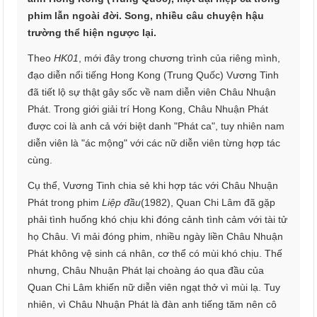
phim lẫn ngoài đời. Song, nhiều câu chuyện hậu
trường thể hiện ngược lại.
Theo
HK01
, mới đây trong chương trình của riêng mình,
đạo diễn nổi tiếng Hong Kong (Trung Quốc) Vương Tinh
đã tiết lộ sự thật gây sốc về nam diễn viên Châu Nhuận
Phát. Trong giới giải trí Hong Kong, Châu Nhuận Phát
được coi là anh cả với biệt danh "Phát ca", tuy nhiên nam
diễn viên là "ác mộng" với các nữ diễn viên từng hợp tác
cùng.
Cụ thể, Vương Tinh chia sẻ khi hợp tác với Châu Nhuận
Phát trong phim
Liệp đầu
(1982), Quan Chi Lâm đã gặp
phải tình huống khó chịu khi đóng cảnh tình cảm với tài tử
họ Châu. Vì mải đóng phim, nhiều ngày liền Châu Nhuận
Phát không vệ sinh cá nhân, cơ thể có mùi khó chịu. Thế
nhưng, Châu Nhuận Phát lại choàng áo qua đầu của
Quan Chi Lâm khiến nữ diễn viên ngạt thở vì mùi lạ. Tuy
nhiên, vì Châu Nhuận Phát là đàn anh tiếng tăm nên cô