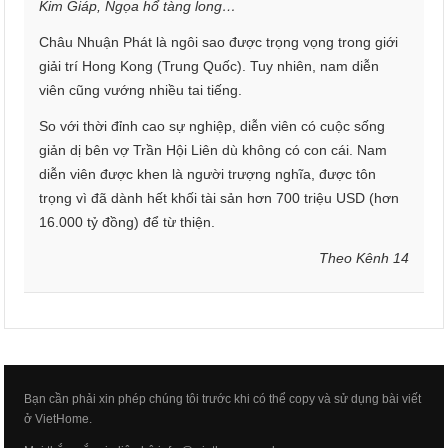
Kim Giáp, Ngọa hổ tàng long…
Châu Nhuận Phát là ngôi sao được trọng vọng trong giới
giải trí Hong Kong (Trung Quốc). Tuy nhiên, nam diễn
viên cũng vướng nhiều tai tiếng.
So với thời đỉnh cao sự nghiệp, diễn viên có cuộc sống
giản dị bên vợ Trần Hội Liên dù không có con cái. Nam
diễn viên được khen là người trượng nghĩa, được tôn
trọng vì đã dành hết khối tài sản hơn 700 triệu USD (hơn
16.000 tỷ đồng) để từ thiện.
Theo Kênh 14
Bạn cần phải xin phép chúng tôi trước khi có thể copy và sử dụng bài viết
ở VietHome.