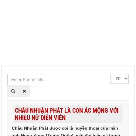
Enter
Hiển
Part
thị
of
#
Title
CHÂU NHUẬN PHÁT LÀ CƠN ÁC MỘNG VỚI
NHIỀU NỮ DIỄN VIÊN
Châu Nhuận Phát được coi là huyền thoại của màn
ảnh Hong Kong (Trung Quốc), một đại hiệp cả trong