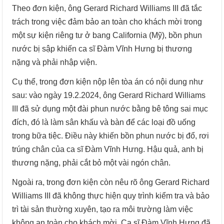
Theo đơn kiện, ông Gerard Richard Williams III đã tắc
trách trong việc đảm bảo an toàn cho khách mời trong
một sự kiện riêng tư ở bang California (Mỹ), bồn phun
nước bị sập khiến ca sĩ Đàm Vĩnh Hưng bị thương
nặng và phải nhập viện.
Cụ thể, trong đơn kiện nộp lên tòa án có nội dung như
sau: vào ngày 19.2.2024, ông Gerard Richard Williams
III đã sử dụng một đài phun nước bằng bê tông sai mục
đích, đó là làm sân khấu và bàn để các loại đồ uống
trong bữa tiệc. Điều này khiến bồn phun nước bị đổ, rơi
trúng chân của ca sĩ Đàm Vĩnh Hưng. Hậu quả, anh bị
thương nặng, phải cắt bỏ một vài ngón chân.
Ngoài ra, trong đơn kiện còn nêu rõ ông Gerard Richard
Williams III đã không thực hiện quy trình kiểm tra và bảo
trì tài sản thường xuyên, tạo ra môi trường làm việc
không an toàn cho khách mời. Ca sĩ Đàm Vĩnh Hưng đã