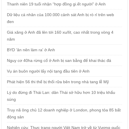
Thanh niên 19 tuổi nhận “hợp đồng gi.ết người" ở Anh
Dữ liệu cá nhân của 100.000 cảnh sát Anh bị rò rỉ trên web
đen
Giá xăng ở Anh đã lên tới 160 xu/lít, cao nhất trong vòng 4
năm
BYD 'ăn nên làm ra' ở Anh
Nguy cơ 40ha rừng cổ ở Anh bị san bằng để khai thác đá
Vụ án buôn người lấy nội tạng đầu tiên ở Anh
Phát hiện 56 thi thể bị thối rữa bên trong nhà tang lễ Mỹ
Lý do đừng đi Thái Lan: dân Thái sở hữu hơn 10 triệu khẩu
súng
Truy nã ông chủ 12 doanh nghiệp ở London, phong tỏa 85 bất
động sản
Nghiên cứu: Thực trạng người Việt Nam trở về từ Vương quốc