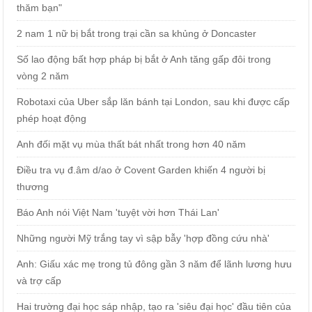
thăm bạn"
2 nam 1 nữ bị bắt trong trại cần sa khủng ở Doncaster
Số lao động bất hợp pháp bị bắt ở Anh tăng gấp đôi trong
vòng 2 năm
Robotaxi của Uber sắp lăn bánh tại London, sau khi được cấp
phép hoạt động
Anh đối mặt vụ mùa thất bát nhất trong hơn 40 năm
Điều tra vụ đ.âm d/ao ở Covent Garden khiến 4 người bị
thương
Báo Anh nói Việt Nam 'tuyệt vời hơn Thái Lan'
Những người Mỹ trắng tay vì sập bẫy 'hợp đồng cứu nhà'
Anh: Giấu xác mẹ trong tủ đông gần 3 năm để lãnh lương hưu
và trợ cấp
Hai trường đại học sáp nhập, tạo ra 'siêu đại học' đầu tiên của