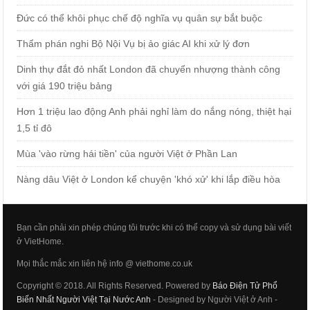
Đức có thể khôi phục chế độ nghĩa vụ quân sự bắt buộc
Thẩm phán nghi Bộ Nội Vụ bị ảo giác AI khi xử lý đơn
Dinh thự đắt đỏ nhất London đã chuyển nhượng thành công
với giá 190 triệu bảng
Hơn 1 triệu lao động Anh phải nghỉ làm do nắng nóng, thiệt hại
1,5 tỉ đô
Mùa 'vào rừng hái tiền' của người Việt ở Phần Lan
Nàng dâu Việt ở London kể chuyện 'khó xử' khi lắp điều hòa
Bạn cần phải xin phép chúng tôi trước khi có thể copy và sử dụng bài viết
ở VietHome.
Mọi thắc mắc xin liên hệ info @ viethome.co.uk
Copyright © 2018. All Rights Reserved. Powered by
Báo Điện Tử Phổ
Biến Nhất Người Việt Tại Nước Anh
- Designed by Người Việt ở Anh -