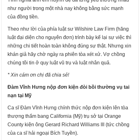
như người trong một nhà nay không bằng sức mạnh
của đồng tiền.
Theo như lời của phía luật sư Wilshire Law Firm (hãng
luật đại diện cho nguyên đơn) trình bày kể lại sự việc thì
những chi tiết hoàn toàn không đúng sự thật. Nhưng xin
khán giả hãy chờ ngày ra phiên tòa xét xử. Vợ chồng
chúng tôi tin ở quy luật vũ trụ và luật nhân quả.
* Xin cám ơn chị đã chia sẻ!
Đàm Vĩnh Hưng nộp đơn kiện đòi bồi thường vụ tai
nạn tại Mỹ
Ca sĩ Đàm Vĩnh Hưng chính thức nộp đơn kiện lên tòa
thượng thẩm bang California (Mỹ) trụ sở tại Orange
County kiện ông Gerard Richard Williams III (tức chồng
của ca sĩ hải ngoại Bích Tuyền).