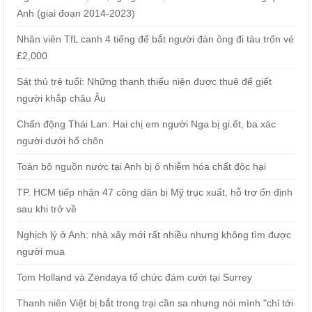
Anh (giai đoạn 2014-2023)
Nhân viên TfL canh 4 tiếng để bắt người đàn ông đi tàu trốn vé
£2,000
Sát thủ trẻ tuổi: Những thanh thiếu niên được thuê để giết
người khắp châu Âu
Chấn động Thái Lan: Hai chị em người Nga bị gi.ết, ba xác
người dưới hố chôn
Toàn bộ nguồn nước tại Anh bị ô nhiễm hóa chất độc hại
TP. HCM tiếp nhận 47 công dân bị Mỹ trục xuất, hỗ trợ ổn định
sau khi trở về
Nghịch lý ở Anh: nhà xây mới rất nhiều nhưng không tìm được
người mua
Tom Holland và Zendaya tổ chức đám cưới tại Surrey
Thanh niên Việt bị bắt trong trại cần sa nhưng nói mình "chỉ tới