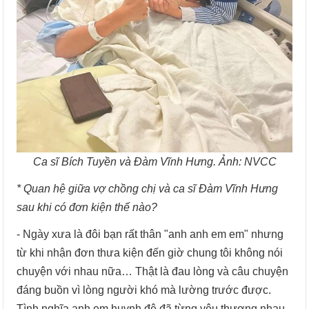
Ca sĩ Bích Tuyền và Đàm Vĩnh Hưng. Ảnh: NVCC
* Quan hệ giữa vợ chồng chị và ca sĩ Đàm Vĩnh Hưng
sau khi có đơn kiện thế nào?
- Ngày xưa là đôi bạn rất thân "anh anh em em" nhưng
từ khi nhận đơn thưa kiện đến giờ chung tôi không nói
chuyện với nhau nữa… Thật là đau lòng và câu chuyện
đáng buồn vì lòng người khó mà lường trước được.
Tình nghĩa anh em huynh đệ đã từng yêu thương nhau