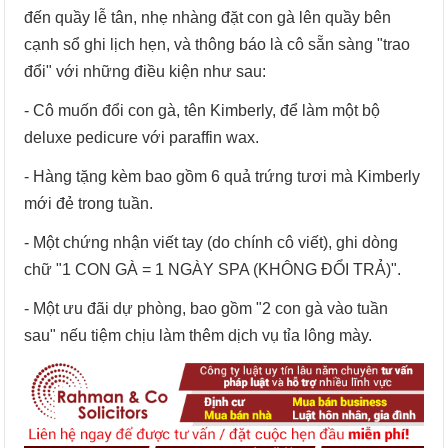
đến quầy lễ tân, nhẹ nhàng đặt con gà lên quầy bên
cạnh sổ ghi lịch hẹn, và thông báo là cô sẵn sàng "trao
đổi" với những điều kiện như sau:
- Cô muốn đổi con gà, tên Kimberly, để làm một bộ
deluxe pedicure với paraffin wax.
- Hàng tặng kèm bao gồm 6 quả trứng tươi mà Kimberly
mới đẻ trong tuần.
- Một chứng nhận viết tay (do chính cô viết), ghi dòng
chữ "1 CON GÀ = 1 NGÀY SPA (KHÔNG ĐỔI TRẢ)".
- Một ưu đãi dự phòng, bao gồm "2 con gà vào tuần
sau" nếu tiệm chịu làm thêm dịch vụ tỉa lông mày.