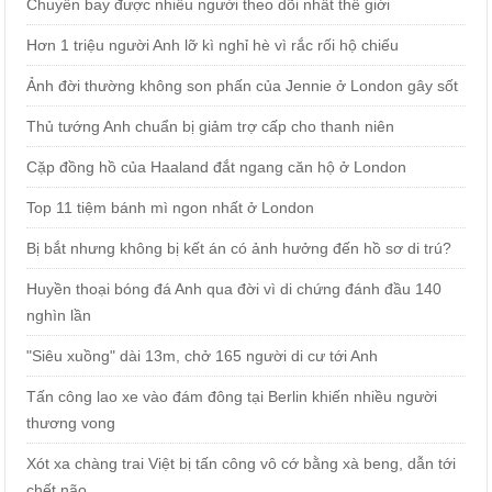
Chuyến bay được nhiều người theo dõi nhất thế giới
Hơn 1 triệu người Anh lỡ kì nghỉ hè vì rắc rối hộ chiếu
Ảnh đời thường không son phấn của Jennie ở London gây sốt
Thủ tướng Anh chuẩn bị giảm trợ cấp cho thanh niên
Cặp đồng hồ của Haaland đắt ngang căn hộ ở London
Top 11 tiệm bánh mì ngon nhất ở London
Bị bắt nhưng không bị kết án có ảnh hưởng đến hồ sơ di trú?
Huyền thoại bóng đá Anh qua đời vì di chứng đánh đầu 140
nghìn lần
"Siêu xuồng" dài 13m, chở 165 người di cư tới Anh
Tấn công lao xe vào đám đông tại Berlin khiến nhiều người
thương vong
Xót xa chàng trai Việt bị tấn công vô cớ bằng xà beng, dẫn tới
chết não