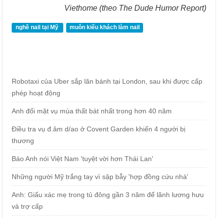
Viethome (theo The Dude Humor Report)
nghề nail tại Mỹ
muôn kiểu khách làm nail
Robotaxi của Uber sắp lăn bánh tại London, sau khi được cấp
phép hoạt động
Anh đối mặt vụ mùa thất bát nhất trong hơn 40 năm
Điều tra vụ đ.âm d/ao ở Covent Garden khiến 4 người bị
thương
Báo Anh nói Việt Nam 'tuyệt vời hơn Thái Lan'
Những người Mỹ trắng tay vì sập bẫy 'hợp đồng cứu nhà'
Anh: Giấu xác mẹ trong tủ đông gần 3 năm để lãnh lương hưu
và trợ cấp