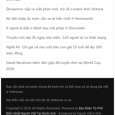
Doraemon sắp ra mắt phim mới, trở về London thời Victoria
Kẻ đột nhập ăn trộm cần sa bị bắn chết ở Hemsworth
8 người bị bắt vì đánh bạc trái phép ở Doncaster
Thuyền trôi dạt 25 ngày trên biển, 143 người di cư thiệt mạng
Nghệ An: Chị gái và mẹ ruột bán con gái 15 tuổi để lấy 300
triệu đồng
David Beckham kiếm tiền gấp đôi tuyển Anh tại World Cup
2026
Bạn cần phải xin phép chúng tôi trước khi có thể copy và sử dụng bài viết
ở VietHome.
Mọi thắc mắc xin liên hệ info @ viethome.co.uk
Copyright © 2018. All Rights Reserved. Powered by
Báo Điện Tử Phổ
Biến Nhất Người Việt Tại Nước Anh
- Designed by Người Việt ở Anh -