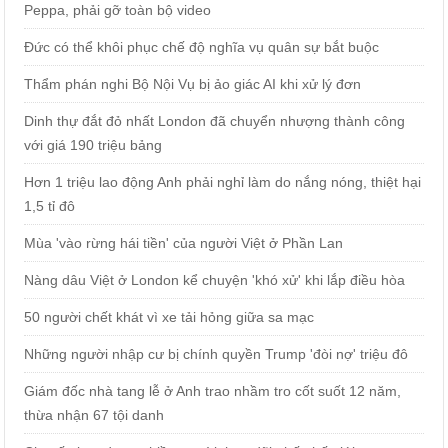
Peppa, phải gỡ toàn bộ video
Đức có thể khôi phục chế độ nghĩa vụ quân sự bắt buộc
Thẩm phán nghi Bộ Nội Vụ bị ảo giác AI khi xử lý đơn
Dinh thự đắt đỏ nhất London đã chuyển nhượng thành công
với giá 190 triệu bảng
Hơn 1 triệu lao động Anh phải nghỉ làm do nắng nóng, thiệt hại
1,5 tỉ đô
Mùa 'vào rừng hái tiền' của người Việt ở Phần Lan
Nàng dâu Việt ở London kể chuyện 'khó xử' khi lắp điều hòa
50 người chết khát vì xe tải hỏng giữa sa mạc
Những người nhập cư bị chính quyền Trump 'đòi nợ' triệu đô
Giám đốc nhà tang lễ ở Anh trao nhầm tro cốt suốt 12 năm,
thừa nhận 67 tội danh