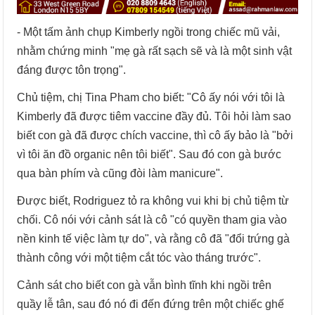
- Một tấm ảnh chụp Kimberly ngồi trong chiếc mũ vải,
nhằm chứng minh "mẹ gà rất sạch sẽ và là một sinh vật
đáng được tôn trọng".
Chủ tiệm, chị Tina Pham cho biết: "Cô ấy nói với tôi là
Kimberly đã được tiêm vaccine đầy đủ. Tôi hỏi làm sao
biết con gà đã được chích vaccine, thì cô ấy bảo là "bởi
vì tôi ăn đồ organic nên tôi biết". Sau đó con gà bước
qua bàn phím và cũng đòi làm manicure".
Được biết, Rodriguez tỏ ra không vui khi bị chủ tiệm từ
chối. Cô nói với cảnh sát là cô "có quyền tham gia vào
nền kinh tế việc làm tự do", và rằng cô đã "đổi trứng gà
thành công với một tiệm cắt tóc vào tháng trước".
Cảnh sát cho biết con gà vẫn bình tĩnh khi ngồi trên
quầy lễ tân, sau đó nó đi đến đứng trên một chiếc ghế