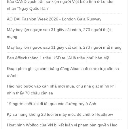
Báo CAND vạch trần sự kiện người Việt biểu tình ở London
nhân "Ngày Quốc Hận"
ÁO DÀI Fashion Week 2026 - London Gala Runway
Máy bay lộn ngược sau 31 giây cất cánh, 273 người thiệt
mạng
Máy bay lộn ngược sau 31 giây cất cánh, 273 người mất mạng
Ben Affleck thắng 1 triệu USD tại 'Ai là triệu phú' bản Mỹ
Đoạn phim ghi lại cảnh băng đảng Albania đi cướp trại cần sa
ở Anh
Háo hức bước vào căn nhà mới mua, chủ nhà giật mình khi
nhìn thấy 70 chậu cần sa
19 người chết khi đi tắt qua các đường ray ở Anh
Kỹ sư hàng không 23 tuổi bị máy móc đè chết ở Heathrow
Hoạt hình Wolfoo của VN bị kết luận vi phạm bản quyền Heo