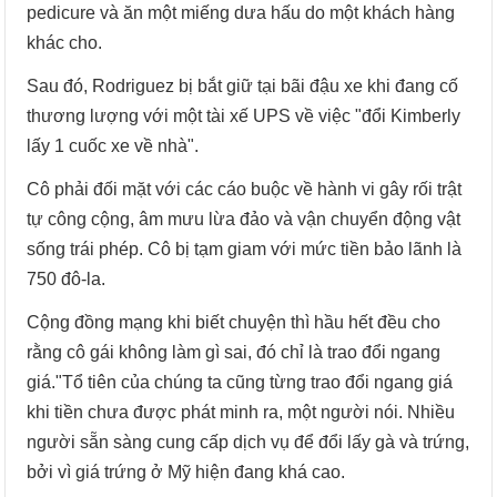
pedicure và ăn một miếng dưa hấu do một khách hàng
khác cho.
Sau đó, Rodriguez bị bắt giữ tại bãi đậu xe khi đang cố
thương lượng với một tài xế UPS về việc "đổi Kimberly
lấy 1 cuốc xe về nhà".
Cô phải đối mặt với các cáo buộc về hành vi gây rối trật
tự công cộng, âm mưu lừa đảo và vận chuyển động vật
sống trái phép. Cô bị tạm giam với mức tiền bảo lãnh là
750 đô-la.
Cộng đồng mạng khi biết chuyện thì hầu hết đều cho
rằng cô gái không làm gì sai, đó chỉ là trao đổi ngang
giá."Tổ tiên của chúng ta cũng từng trao đổi ngang giá
khi tiền chưa được phát minh ra, một người nói. Nhiều
người sẵn sàng cung cấp dịch vụ để đổi lấy gà và trứng,
bởi vì giá trứng ở Mỹ hiện đang khá cao.