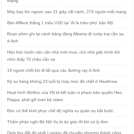
mạng
Máy bay lộn ngược sau 31 giây cất cánh, 273 người mất mạng
Ben Affleck thắng 1 triệu USD tại 'Ai là triệu phú' bản Mỹ
Đoạn phim ghi lại cảnh băng đảng Albania đi cướp trại cần sa
ở Anh
Háo hức bước vào căn nhà mới mua, chủ nhà giật mình khi
nhìn thấy 70 chậu cần sa
19 người chết khi đi tắt qua các đường ray ở Anh
Kỹ sư hàng không 23 tuổi bị máy móc đè chết ở Heathrow
Hoạt hình Wolfoo của VN bị kết luận vi phạm bản quyền Heo
Peppa, phải gỡ toàn bộ video
Đức có thể khôi phục chế độ nghĩa vụ quân sự bắt buộc
Thẩm phán nghi Bộ Nội Vụ bị ảo giác AI khi xử lý đơn
Dinh thự đắt đỏ nhất London đã chuyển nhượng thành công