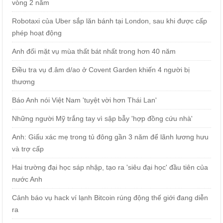
vòng 2 năm
Robotaxi của Uber sắp lăn bánh tại London, sau khi được cấp
phép hoạt động
Anh đối mặt vụ mùa thất bát nhất trong hơn 40 năm
Điều tra vụ đ.âm d/ao ở Covent Garden khiến 4 người bị
thương
Báo Anh nói Việt Nam 'tuyệt vời hơn Thái Lan'
Những người Mỹ trắng tay vì sập bẫy 'hợp đồng cứu nhà'
Anh: Giấu xác mẹ trong tủ đông gần 3 năm để lãnh lương hưu
và trợ cấp
Hai trường đại học sáp nhập, tạo ra 'siêu đại học' đầu tiên của
nước Anh
Cảnh báo vụ hack ví lạnh Bitcoin rúng động thế giới đang diễn
ra