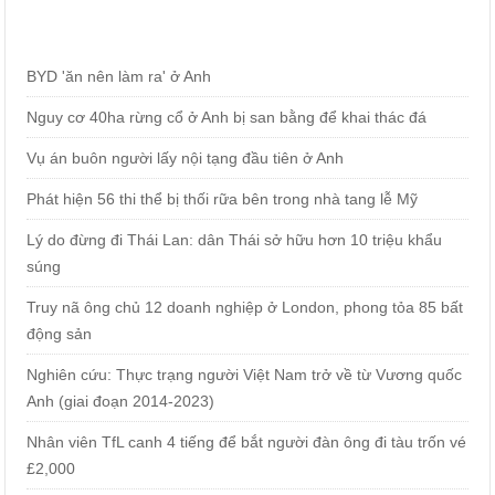
BYD 'ăn nên làm ra' ở Anh
Nguy cơ 40ha rừng cổ ở Anh bị san bằng để khai thác đá
Vụ án buôn người lấy nội tạng đầu tiên ở Anh
Phát hiện 56 thi thể bị thối rữa bên trong nhà tang lễ Mỹ
Lý do đừng đi Thái Lan: dân Thái sở hữu hơn 10 triệu khẩu
súng
Truy nã ông chủ 12 doanh nghiệp ở London, phong tỏa 85 bất
động sản
Nghiên cứu: Thực trạng người Việt Nam trở về từ Vương quốc
Anh (giai đoạn 2014-2023)
Nhân viên TfL canh 4 tiếng để bắt người đàn ông đi tàu trốn vé
£2,000