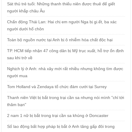
Sát thủ trẻ tuổi: Những thanh thiếu niên được thuê để giết
người khắp châu Âu
Chấn động Thái Lan: Hai chị em người Nga bị gi.ết, ba xác
người dưới hố chôn
Toàn bộ nguồn nước tại Anh bị ô nhiễm hóa chất độc hại
TP. HCM tiếp nhận 47 công dân bị Mỹ trục xuất, hỗ trợ ổn định
sau khi trở về
Nghịch lý ở Anh: nhà xây mới rất nhiều nhưng không tìm được
người mua
Tom Holland và Zendaya tổ chức đám cưới tại Surrey
Thanh niên Việt bị bắt trong trại cần sa nhưng nói mình "chỉ tới
thăm bạn"
2 nam 1 nữ bị bắt trong trại cần sa khủng ở Doncaster
Số lao động bất hợp pháp bị bắt ở Anh tăng gấp đôi trong