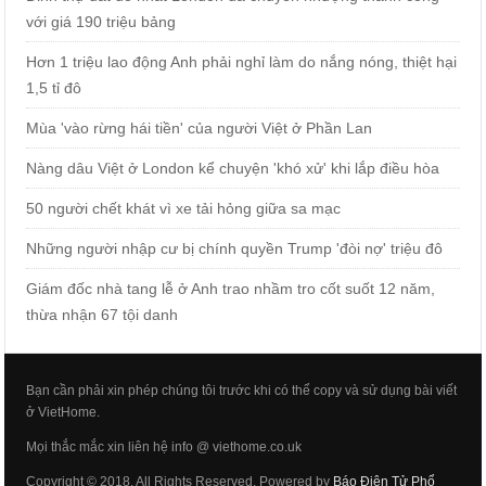
với giá 190 triệu bảng
Hơn 1 triệu lao động Anh phải nghỉ làm do nắng nóng, thiệt hại
1,5 tỉ đô
Mùa 'vào rừng hái tiền' của người Việt ở Phần Lan
Nàng dâu Việt ở London kể chuyện 'khó xử' khi lắp điều hòa
50 người chết khát vì xe tải hỏng giữa sa mạc
Những người nhập cư bị chính quyền Trump 'đòi nợ' triệu đô
Giám đốc nhà tang lễ ở Anh trao nhầm tro cốt suốt 12 năm,
thừa nhận 67 tội danh
Bạn cần phải xin phép chúng tôi trước khi có thể copy và sử dụng bài viết
ở VietHome.
Mọi thắc mắc xin liên hệ info @ viethome.co.uk
Copyright © 2018. All Rights Reserved. Powered by
Báo Điện Tử Phổ