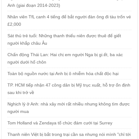
Anh (giai đoạn 2014-2023)
Nhân viên TfL canh 4 tiếng để bắt người đàn ông đi tàu trốn vé
£2,000
Sát thủ trẻ tuổi: Những thanh thiếu niên được thuê để giết
người khắp châu Âu
Chấn động Thái Lan: Hai chị em người Nga bị gi.ết, ba xác
người dưới hố chôn
Toàn bộ nguồn nước tại Anh bị ô nhiễm hóa chất độc hại
TP. HCM tiếp nhận 47 công dân bị Mỹ trục xuất, hỗ trợ ổn định
sau khi trở về
Nghịch lý ở Anh: nhà xây mới rất nhiều nhưng không tìm được
người mua
Tom Holland và Zendaya tổ chức đám cưới tại Surrey
Thanh niên Việt bị bắt trong trại cần sa nhưng nói mình "chỉ tới