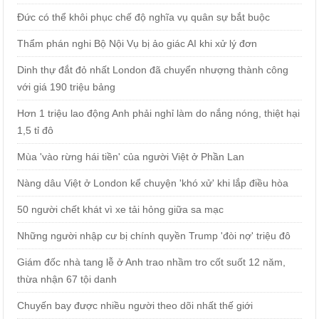
Đức có thể khôi phục chế độ nghĩa vụ quân sự bắt buộc
Thẩm phán nghi Bộ Nội Vụ bị ảo giác AI khi xử lý đơn
Dinh thự đắt đỏ nhất London đã chuyển nhượng thành công
với giá 190 triệu bảng
Hơn 1 triệu lao động Anh phải nghỉ làm do nắng nóng, thiệt hại
1,5 tỉ đô
Mùa 'vào rừng hái tiền' của người Việt ở Phần Lan
Nàng dâu Việt ở London kể chuyện 'khó xử' khi lắp điều hòa
50 người chết khát vì xe tải hỏng giữa sa mạc
Những người nhập cư bị chính quyền Trump 'đòi nợ' triệu đô
Giám đốc nhà tang lễ ở Anh trao nhầm tro cốt suốt 12 năm,
thừa nhận 67 tội danh
Chuyến bay được nhiều người theo dõi nhất thế giới