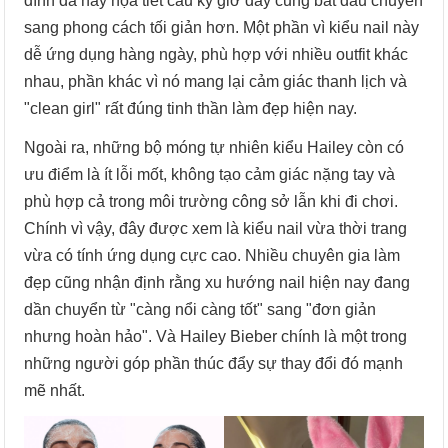
đính đá hay họa tiết cầu kỳ giờ đây cũng bắt đầu chuyển
sang phong cách tối giản hơn. Một phần vì kiểu nail này
dễ ứng dụng hàng ngày, phù hợp với nhiều outfit khác
nhau, phần khác vì nó mang lại cảm giác thanh lịch và
"clean girl" rất đúng tinh thần làm đẹp hiện nay.
Ngoài ra, những bộ móng tự nhiên kiểu Hailey còn có
ưu điểm là ít lỗi mốt, không tạo cảm giác nặng tay và
phù hợp cả trong môi trường công sở lẫn khi đi chơi.
Chính vì vậy, đây được xem là kiểu nail vừa thời trang
vừa có tính ứng dụng cực cao. Nhiều chuyên gia làm
đẹp cũng nhận định rằng xu hướng nail hiện nay đang
dần chuyển từ "càng nổi càng tốt" sang "đơn giản
nhưng hoàn hảo". Và Hailey Bieber chính là một trong
những người góp phần thúc đẩy sự thay đổi đó mạnh
mẽ nhất.