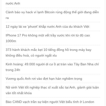
nước Anh
Cảnh báo vụ hack ví lạnh Bitcoin rúng động thế giới đang diễn
ra
12 ngày lái xe 'phượt' khắp nước Anh của du khách Việt
IPhone 17 Pro không một vết trầy xước khi rời từ độ cao
1000m
373 hành khách mắc kẹt 10 tiếng đồng hồ trong máy bay
không điều hoà, có người ngất xỉu
Kinh hoàng: 49.000 người di cư ồ ạt tràn vào Tây Ban Nha chỉ
trong 24h
Vương quốc Anh rơi vào đợt hạn hán nghiêm trọng
Nữ sinh Việt tốt nghiệp thạc sĩ xuất sắc tại Anh, giành giải luận
văn tốt nhất khóa
Báo CAND vạch trần sự kiện người Việt biểu tình ở London