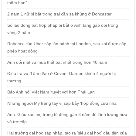
thăm bạn"
2 nam 1 nữ bị bắt trong trại cần sa khủng ở Doncaster
Số lao động bất hợp pháp bị bắt ở Anh tăng gấp đôi trong
vòng 2 năm
Robotaxi của Uber sắp lăn bánh tại London, sau khi được cấp
phép hoạt động
Anh đối mặt vụ mùa thất bát nhất trong hơn 40 năm
Điều tra vụ đ.âm d/ao ở Covent Garden khiến 4 người bị
thương
Báo Anh nói Việt Nam 'tuyệt vời hơn Thái Lan'
Những người Mỹ trắng tay vì sập bẫy 'hợp đồng cứu nhà'
Anh: Giấu xác mẹ trong tủ đông gần 3 năm để lãnh lương hưu
và trợ cấp
Hai trường đại học sáp nhập, tạo ra 'siêu đại học' đầu tiên của