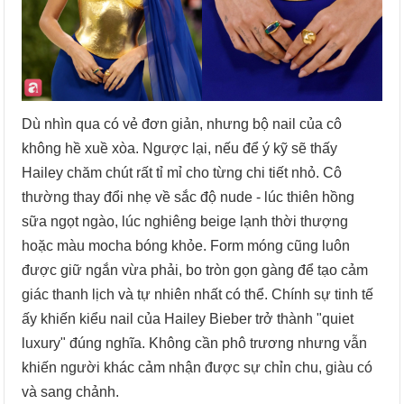
Dù nhìn qua có vẻ đơn giản, nhưng bộ nail của cô
không hề xuề xòa. Ngược lại, nếu để ý kỹ sẽ thấy
Hailey chăm chút rất tỉ mỉ cho từng chi tiết nhỏ. Cô
thường thay đổi nhẹ về sắc độ nude - lúc thiên hồng
sữa ngọt ngào, lúc nghiêng beige lạnh thời thượng
hoặc màu mocha bóng khỏe. Form móng cũng luôn
được giữ ngắn vừa phải, bo tròn gọn gàng để tạo cảm
giác thanh lịch và tự nhiên nhất có thể. Chính sự tinh tế
ấy khiến kiểu nail của Hailey Bieber trở thành "quiet
luxury" đúng nghĩa. Không cần phô trương nhưng vẫn
khiến người khác cảm nhận được sự chỉn chu, giàu có
và sang chảnh.