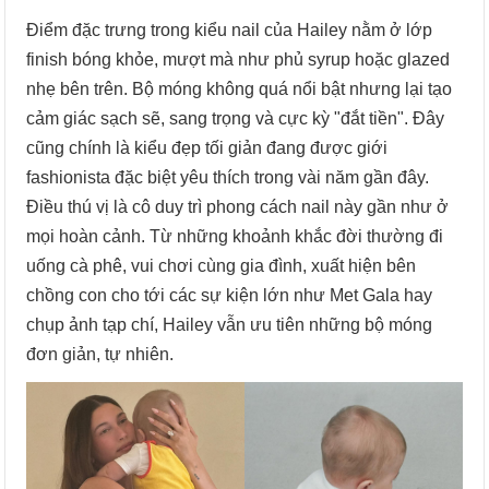
Điểm đặc trưng trong kiểu nail của Hailey nằm ở lớp
finish bóng khỏe, mượt mà như phủ syrup hoặc glazed
nhẹ bên trên. Bộ móng không quá nổi bật nhưng lại tạo
cảm giác sạch sẽ, sang trọng và cực kỳ "đắt tiền". Đây
cũng chính là kiểu đẹp tối giản đang được giới
fashionista đặc biệt yêu thích trong vài năm gần đây.
Điều thú vị là cô duy trì phong cách nail này gần như ở
mọi hoàn cảnh. Từ những khoảnh khắc đời thường đi
uống cà phê, vui chơi cùng gia đình, xuất hiện bên
chồng con cho tới các sự kiện lớn như Met Gala hay
chụp ảnh tạp chí, Hailey vẫn ưu tiên những bộ móng
đơn giản, tự nhiên.