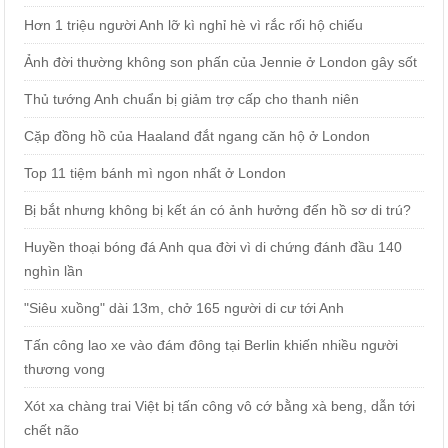
Hơn 1 triệu người Anh lỡ kì nghỉ hè vì rắc rối hộ chiếu
Ảnh đời thường không son phấn của Jennie ở London gây sốt
Thủ tướng Anh chuẩn bị giảm trợ cấp cho thanh niên
Cặp đồng hồ của Haaland đắt ngang căn hộ ở London
Top 11 tiệm bánh mì ngon nhất ở London
Bị bắt nhưng không bị kết án có ảnh hưởng đến hồ sơ di trú?
Huyền thoại bóng đá Anh qua đời vì di chứng đánh đầu 140
nghìn lần
"Siêu xuồng" dài 13m, chở 165 người di cư tới Anh
Tấn công lao xe vào đám đông tại Berlin khiến nhiều người
thương vong
Xót xa chàng trai Việt bị tấn công vô cớ bằng xà beng, dẫn tới
chết não