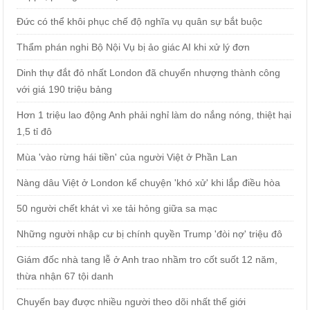
Đức có thể khôi phục chế độ nghĩa vụ quân sự bắt buộc
Thẩm phán nghi Bộ Nội Vụ bị ảo giác AI khi xử lý đơn
Dinh thự đắt đỏ nhất London đã chuyển nhượng thành công
với giá 190 triệu bảng
Hơn 1 triệu lao động Anh phải nghỉ làm do nắng nóng, thiệt hại
1,5 tỉ đô
Mùa 'vào rừng hái tiền' của người Việt ở Phần Lan
Nàng dâu Việt ở London kể chuyện 'khó xử' khi lắp điều hòa
50 người chết khát vì xe tải hỏng giữa sa mạc
Những người nhập cư bị chính quyền Trump 'đòi nợ' triệu đô
Giám đốc nhà tang lễ ở Anh trao nhầm tro cốt suốt 12 năm,
thừa nhận 67 tội danh
Chuyến bay được nhiều người theo dõi nhất thế giới