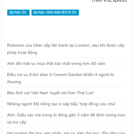
Theo VnExpress
du học Úc
du học sinh mất tích ở Úc
Robotaxi của Uber sắp lăn bánh tại London, sau khi được cấp
phép hoạt động
Anh đối mặt vụ mùa thất bát nhất trong hơn 40 năm
Điều tra vụ đ.âm d/ao ở Covent Garden khiến 4 người bị
thương
Báo Anh nói Việt Nam 'tuyệt vời hơn Thái Lan'
Những người Mỹ trắng tay vì sập bẫy 'hợp đồng cứu nhà'
Anh: Giấu xác mẹ trong tủ đông gần 3 năm để lãnh lương hưu
và trợ cấp
Hai trường đại học sáp nhập, tạo ra 'siêu đại học' đầu tiên của