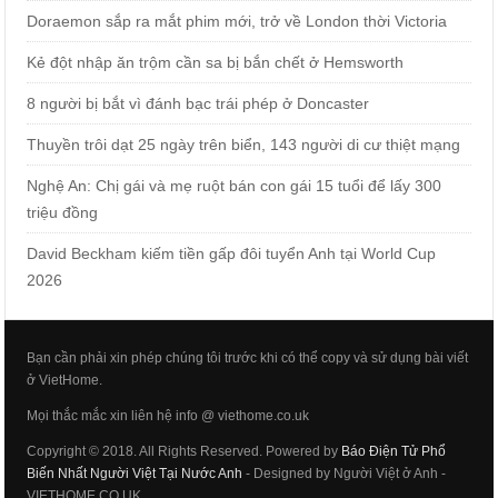
Doraemon sắp ra mắt phim mới, trở về London thời Victoria
Kẻ đột nhập ăn trộm cần sa bị bắn chết ở Hemsworth
8 người bị bắt vì đánh bạc trái phép ở Doncaster
Thuyền trôi dạt 25 ngày trên biển, 143 người di cư thiệt mạng
Nghệ An: Chị gái và mẹ ruột bán con gái 15 tuổi để lấy 300
triệu đồng
David Beckham kiếm tiền gấp đôi tuyển Anh tại World Cup
2026
Bạn cần phải xin phép chúng tôi trước khi có thể copy và sử dụng bài viết
ở VietHome.
Mọi thắc mắc xin liên hệ info @ viethome.co.uk
Copyright © 2018. All Rights Reserved. Powered by
Báo Điện Tử Phổ
Biến Nhất Người Việt Tại Nước Anh
- Designed by Người Việt ở Anh -
VIETHOME.CO.UK.