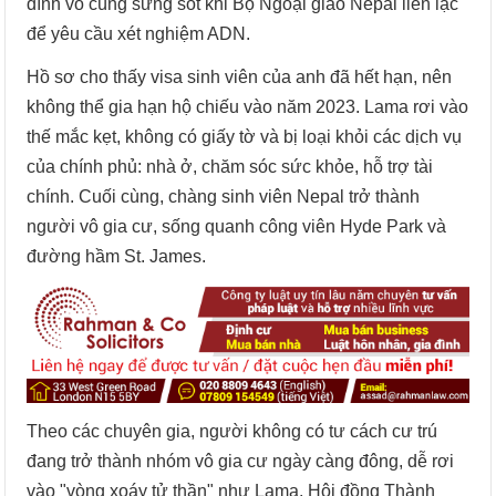
đình vô cùng sửng sốt khi Bộ Ngoại giao Nepal liên lạc
để yêu cầu xét nghiệm ADN.
Hồ sơ cho thấy visa sinh viên của anh đã hết hạn, nên
không thể gia hạn hộ chiếu vào năm 2023. Lama rơi vào
thế mắc kẹt, không có giấy tờ và bị loại khỏi các dịch vụ
của chính phủ: nhà ở, chăm sóc sức khỏe, hỗ trợ tài
chính. Cuối cùng, chàng sinh viên Nepal trở thành
người vô gia cư, sống quanh công viên Hyde Park và
đường hầm St. James.
Theo các chuyên gia, người không có tư cách cư trú
đang trở thành nhóm vô gia cư ngày càng đông, dễ rơi
vào "vòng xoáy tử thần" như Lama. Hội đồng Thành