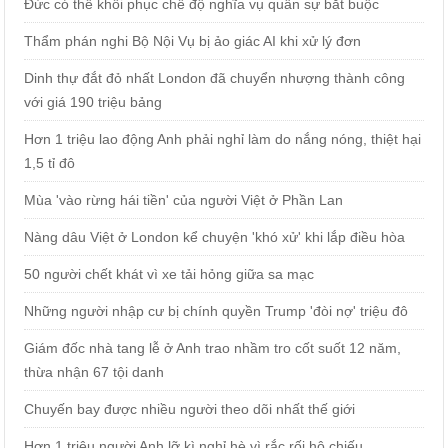
Đức có thể khôi phục chế độ nghĩa vụ quân sự bắt buộc
Thẩm phán nghi Bộ Nội Vụ bị ảo giác AI khi xử lý đơn
Dinh thự đắt đỏ nhất London đã chuyển nhượng thành công
với giá 190 triệu bảng
Hơn 1 triệu lao động Anh phải nghỉ làm do nắng nóng, thiệt hại
1,5 tỉ đô
Mùa 'vào rừng hái tiền' của người Việt ở Phần Lan
Nàng dâu Việt ở London kể chuyện 'khó xử' khi lắp điều hòa
50 người chết khát vì xe tải hỏng giữa sa mạc
Những người nhập cư bị chính quyền Trump 'đòi nợ' triệu đô
Giám đốc nhà tang lễ ở Anh trao nhầm tro cốt suốt 12 năm,
thừa nhận 67 tội danh
Chuyến bay được nhiều người theo dõi nhất thế giới
Hơn 1 triệu người Anh lỡ kì nghỉ hè vì rắc rối hộ chiếu