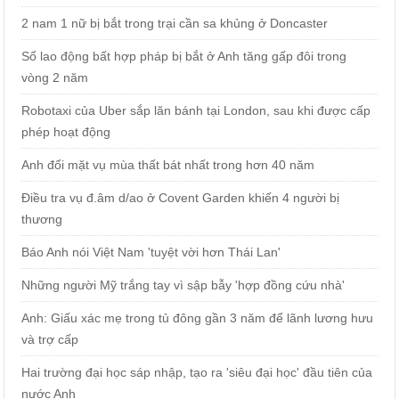
2 nam 1 nữ bị bắt trong trại cần sa khủng ở Doncaster
Số lao động bất hợp pháp bị bắt ở Anh tăng gấp đôi trong
vòng 2 năm
Robotaxi của Uber sắp lăn bánh tại London, sau khi được cấp
phép hoạt động
Anh đối mặt vụ mùa thất bát nhất trong hơn 40 năm
Điều tra vụ đ.âm d/ao ở Covent Garden khiến 4 người bị
thương
Báo Anh nói Việt Nam 'tuyệt vời hơn Thái Lan'
Những người Mỹ trắng tay vì sập bẫy 'hợp đồng cứu nhà'
Anh: Giấu xác mẹ trong tủ đông gần 3 năm để lãnh lương hưu
và trợ cấp
Hai trường đại học sáp nhập, tạo ra 'siêu đại học' đầu tiên của
nước Anh