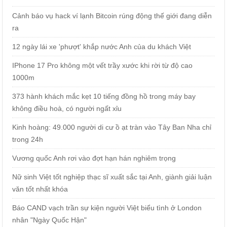
Cảnh báo vụ hack ví lạnh Bitcoin rúng động thế giới đang diễn
ra
12 ngày lái xe 'phượt' khắp nước Anh của du khách Việt
IPhone 17 Pro không một vết trầy xước khi rời từ độ cao
1000m
373 hành khách mắc kẹt 10 tiếng đồng hồ trong máy bay
không điều hoà, có người ngất xỉu
Kinh hoàng: 49.000 người di cư ồ ạt tràn vào Tây Ban Nha chỉ
trong 24h
Vương quốc Anh rơi vào đợt hạn hán nghiêm trọng
Nữ sinh Việt tốt nghiệp thạc sĩ xuất sắc tại Anh, giành giải luận
văn tốt nhất khóa
Báo CAND vạch trần sự kiện người Việt biểu tình ở London
nhân "Ngày Quốc Hận"