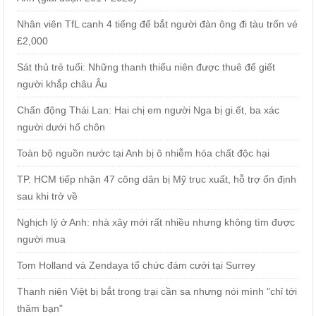
Nhân viên TfL canh 4 tiếng để bắt người đàn ông đi tàu trốn vé
£2,000
Sát thủ trẻ tuổi: Những thanh thiếu niên được thuê để giết
người khắp châu Âu
Chấn động Thái Lan: Hai chị em người Nga bị gi.ết, ba xác
người dưới hố chôn
Toàn bộ nguồn nước tại Anh bị ô nhiễm hóa chất độc hại
TP. HCM tiếp nhận 47 công dân bị Mỹ trục xuất, hỗ trợ ổn định
sau khi trở về
Nghịch lý ở Anh: nhà xây mới rất nhiều nhưng không tìm được
người mua
Tom Holland và Zendaya tổ chức đám cưới tại Surrey
Thanh niên Việt bị bắt trong trại cần sa nhưng nói mình "chỉ tới
thăm bạn"