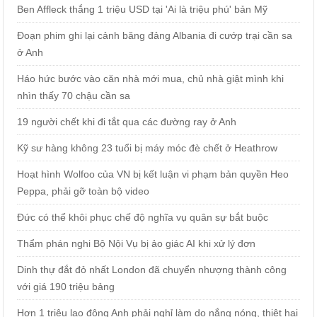
Ben Affleck thắng 1 triệu USD tại 'Ai là triệu phú' bản Mỹ
Đoạn phim ghi lại cảnh băng đảng Albania đi cướp trại cần sa
ở Anh
Háo hức bước vào căn nhà mới mua, chủ nhà giật mình khi
nhìn thấy 70 chậu cần sa
19 người chết khi đi tắt qua các đường ray ở Anh
Kỹ sư hàng không 23 tuổi bị máy móc đè chết ở Heathrow
Hoạt hình Wolfoo của VN bị kết luận vi phạm bản quyền Heo
Peppa, phải gỡ toàn bộ video
Đức có thể khôi phục chế độ nghĩa vụ quân sự bắt buộc
Thẩm phán nghi Bộ Nội Vụ bị ảo giác AI khi xử lý đơn
Dinh thự đắt đỏ nhất London đã chuyển nhượng thành công
với giá 190 triệu bảng
Hơn 1 triệu lao động Anh phải nghỉ làm do nắng nóng, thiệt hại