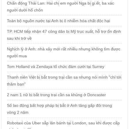
Chấn động Thái Lan: Hai chị em người Nga bị gi.ết, ba xác
người dưới hố chôn
Toàn bộ nguồn nước tại Anh bị ô nhiễm hóa chất độc hại
TP. HCM tiếp nhận 47 công dân bị Mỹ trục xuất, hỗ trợ ổn định
sau khi trở về
Nghịch lý ở Anh: nhà xây mới rất nhiều nhưng không tìm được
người mua
Tom Holland và Zendaya tổ chức đám cưới tại Surrey
Thanh niên Việt bị bắt trong trại cần sa nhưng nói mình "chỉ tới
thăm bạn"
2 nam 1 nữ bị bắt trong trại cần sa khủng ở Doncaster
Số lao động bất hợp pháp bị bắt ở Anh tăng gấp đôi trong
vòng 2 năm
Robotaxi của Uber sắp lăn bánh tại London, sau khi được cấp