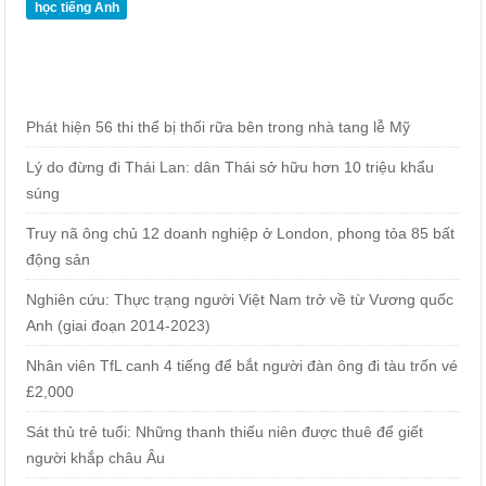
học tiếng Anh
Phát hiện 56 thi thể bị thối rữa bên trong nhà tang lễ Mỹ
Lý do đừng đi Thái Lan: dân Thái sở hữu hơn 10 triệu khẩu
súng
Truy nã ông chủ 12 doanh nghiệp ở London, phong tỏa 85 bất
động sản
Nghiên cứu: Thực trạng người Việt Nam trở về từ Vương quốc
Anh (giai đoạn 2014-2023)
Nhân viên TfL canh 4 tiếng để bắt người đàn ông đi tàu trốn vé
£2,000
Sát thủ trẻ tuổi: Những thanh thiếu niên được thuê để giết
người khắp châu Âu