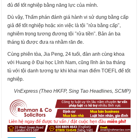
đủ để tốt nghiệp bằng năng lực của mình.
Dù vậy, Thẩm phán đánh giá hành vi sử dụng bằng cấp
giả để tốt nghiệp hoặc xin việc là tội "rửa bằng cấp",
nghiêm trọng tương đương tội "rửa tiền". Bản án ba
tháng tù được đưa ra nhằm răn đe.
Cùng phiên tòa, Jia Peng, 24 tuổi, đàn anh cùng khoa
với Huang ở Đại học Lĩnh Nam, cũng lĩnh án ba tháng
tù với tội danh tương tự khi khai man điểm TOEFL để tốt
nghiệp.
VnExpress (Theo HKFP, Sing Tao Headlines, SCMP)