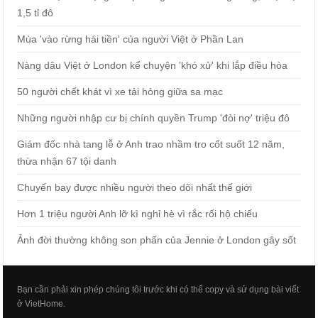
1,5 tỉ đô
Mùa 'vào rừng hái tiền' của người Việt ở Phần Lan
Nàng dâu Việt ở London kể chuyện 'khó xử' khi lắp điều hòa
50 người chết khát vì xe tải hỏng giữa sa mạc
Những người nhập cư bị chính quyền Trump 'đòi nợ' triệu đô
Giám đốc nhà tang lễ ở Anh trao nhầm tro cốt suốt 12 năm,
thừa nhận 67 tội danh
Chuyến bay được nhiều người theo dõi nhất thế giới
Hơn 1 triệu người Anh lỡ kì nghỉ hè vì rắc rối hộ chiếu
Ảnh đời thường không son phấn của Jennie ở London gây sốt
Bạn cần phải xin phép chúng tôi trước khi có thể copy và sử dụng bài viết
ở VietHome.