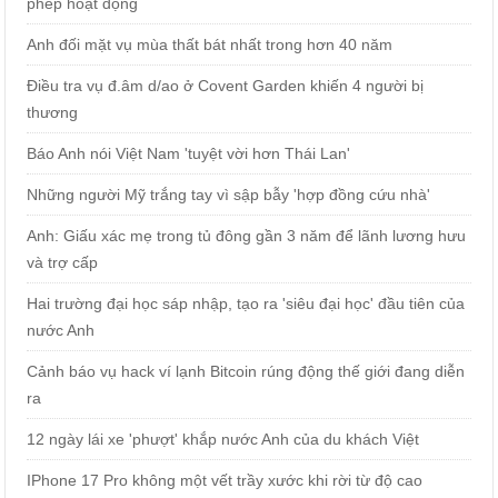
phép hoạt động
Anh đối mặt vụ mùa thất bát nhất trong hơn 40 năm
Điều tra vụ đ.âm d/ao ở Covent Garden khiến 4 người bị
thương
Báo Anh nói Việt Nam 'tuyệt vời hơn Thái Lan'
Những người Mỹ trắng tay vì sập bẫy 'hợp đồng cứu nhà'
Anh: Giấu xác mẹ trong tủ đông gần 3 năm để lãnh lương hưu
và trợ cấp
Hai trường đại học sáp nhập, tạo ra 'siêu đại học' đầu tiên của
nước Anh
Cảnh báo vụ hack ví lạnh Bitcoin rúng động thế giới đang diễn
ra
12 ngày lái xe 'phượt' khắp nước Anh của du khách Việt
IPhone 17 Pro không một vết trầy xước khi rời từ độ cao