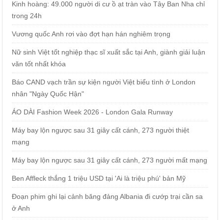
Kinh hoàng: 49.000 người di cư ồ ạt tràn vào Tây Ban Nha chỉ
trong 24h
Vương quốc Anh rơi vào đợt hạn hán nghiêm trọng
Nữ sinh Việt tốt nghiệp thạc sĩ xuất sắc tại Anh, giành giải luận
văn tốt nhất khóa
Báo CAND vạch trần sự kiện người Việt biểu tình ở London
nhân "Ngày Quốc Hận"
ÁO DÀI Fashion Week 2026 - London Gala Runway
Máy bay lộn ngược sau 31 giây cất cánh, 273 người thiệt
mạng
Máy bay lộn ngược sau 31 giây cất cánh, 273 người mất mạng
Ben Affleck thắng 1 triệu USD tại 'Ai là triệu phú' bản Mỹ
Đoạn phim ghi lại cảnh băng đảng Albania đi cướp trại cần sa
ở Anh