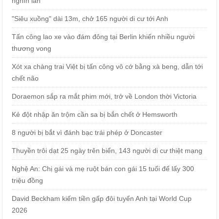
nghìn lần
"Siêu xuồng" dài 13m, chở 165 người di cư tới Anh
Tấn công lao xe vào đám đông tại Berlin khiến nhiều người
thương vong
Xót xa chàng trai Việt bị tấn công vô cớ bằng xà beng, dẫn tới
chết não
Doraemon sắp ra mắt phim mới, trở về London thời Victoria
Kẻ đột nhập ăn trộm cần sa bị bắn chết ở Hemsworth
8 người bị bắt vì đánh bạc trái phép ở Doncaster
Thuyền trôi dạt 25 ngày trên biển, 143 người di cư thiệt mạng
Nghệ An: Chị gái và mẹ ruột bán con gái 15 tuổi để lấy 300
triệu đồng
David Beckham kiếm tiền gấp đôi tuyển Anh tại World Cup
2026