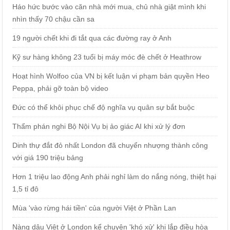
Háo hức bước vào căn nhà mới mua, chủ nhà giật mình khi
nhìn thấy 70 chậu cần sa
19 người chết khi đi tắt qua các đường ray ở Anh
Kỹ sư hàng không 23 tuổi bị máy móc đè chết ở Heathrow
Hoạt hình Wolfoo của VN bị kết luận vi phạm bản quyền Heo
Peppa, phải gỡ toàn bộ video
Đức có thể khôi phục chế độ nghĩa vụ quân sự bắt buộc
Thẩm phán nghi Bộ Nội Vụ bị ảo giác AI khi xử lý đơn
Dinh thự đắt đỏ nhất London đã chuyển nhượng thành công
với giá 190 triệu bảng
Hơn 1 triệu lao động Anh phải nghỉ làm do nắng nóng, thiệt hại
1,5 tỉ đô
Mùa 'vào rừng hái tiền' của người Việt ở Phần Lan
Nàng dâu Việt ở London kể chuyện 'khó xử' khi lắp điều hòa