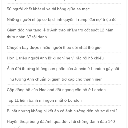
50 người chết khát vì xe tải hỏng giữa sa mạc
Những người nhập cư bị chính quyền Trump 'đòi nợ' triệu đô
Giám đốc nhà tang lễ ở Anh trao nhầm tro cốt suốt 12 năm,
thừa nhận 67 tội danh
Chuyến bay được nhiều người theo dõi nhất thế giới
Hơn 1 triệu người Anh lỡ kì nghỉ hè vì rắc rối hộ chiếu
Ảnh đời thường không son phấn của Jennie ở London gây sốt
Thủ tướng Anh chuẩn bị giảm trợ cấp cho thanh niên
Cặp đồng hồ của Haaland đắt ngang căn hộ ở London
Top 11 tiệm bánh mì ngon nhất ở London
Bị bắt nhưng không bị kết án có ảnh hưởng đến hồ sơ di trú?
Huyền thoại bóng đá Anh qua đời vì di chứng đánh đầu 140