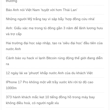
thương
Báo Anh nói Việt Nam 'tuyệt vời hơn Thái Lan'
Những người Mỹ trắng tay vì sập bẫy 'hợp đồng cứu nhà'
Anh: Giấu xác mẹ trong tủ đông gần 3 năm để lãnh lương hưu
và trợ cấp
Hai trường đại học sáp nhập, tạo ra 'siêu đại học' đầu tiên của
nước Anh
Cảnh báo vụ hack ví lạnh Bitcoin rúng động thế giới đang diễn
ra
12 ngày lái xe 'phượt' khắp nước Anh của du khách Việt
IPhone 17 Pro không một vết trầy xước khi rời từ độ cao
1000m
373 hành khách mắc kẹt 10 tiếng đồng hồ trong máy bay
không điều hoà, có người ngất xỉu