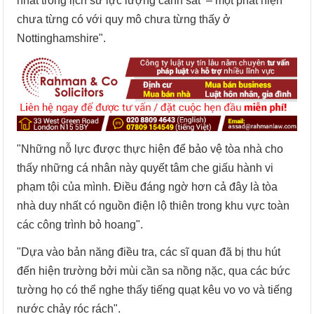
nhất trong lịch sử lực lượng cảnh sát – một phát hiện
chưa từng có với quy mô chưa từng thấy ở
Nottinghamshire".
"Những nỗ lực được thực hiện để bảo vệ tòa nhà cho
thấy những cá nhân này quyết tâm che giấu hành vi
phạm tội của mình. Điều đáng ngờ hơn cả đây là tòa
nhà duy nhất có nguồn điện lộ thiên trong khu vực toàn
các công trình bỏ hoang".
"Dựa vào bản năng điều tra, các sĩ quan đã bị thu hút
đến hiện trường bởi mùi cần sa nồng nặc, qua các bức
tường họ có thể nghe thấy tiếng quạt kêu vo vo và tiếng
nước chảy róc rách".