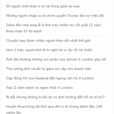
50 người chết khát vì xe tải hỏng giữa sa mạc
Những người nhập cư bị chính quyền Trump 'đòi nợ' triệu đô
Giám đốc nhà tang lễ ở Anh trao nhầm tro cốt suốt 12 năm,
thừa nhận 67 tội danh
Chuyến bay được nhiều người theo dõi nhất thế giới
Hơn 1 triệu người Anh lỡ kì nghỉ hè vì rắc rối hộ chiếu
Ảnh đời thường không son phấn của Jennie ở London gây sốt
Thủ tướng Anh chuẩn bị giảm trợ cấp cho thanh niên
Cặp đồng hồ của Haaland đắt ngang căn hộ ở London
Top 11 tiệm bánh mì ngon nhất ở London
Bị bắt nhưng không bị kết án có ảnh hưởng đến hồ sơ di trú?
Huyền thoại bóng đá Anh qua đời vì di chứng đánh đầu 140
nghìn lần