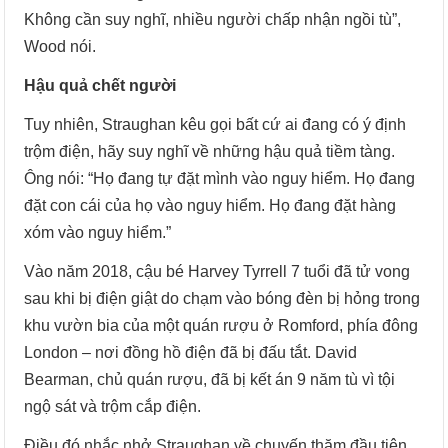
Không cần suy nghĩ, nhiều người chấp nhận ngồi tù”,
Wood nói.
Hậu quả chết người
Tuy nhiên, Straughan kêu gọi bất cứ ai đang có ý định
trộm điện, hãy suy nghĩ về những hậu quả tiềm tàng.
Ông nói: “Họ đang tự đặt mình vào nguy hiểm. Họ đang
đặt con cái của họ vào nguy hiểm. Họ đang đặt hàng
xóm vào nguy hiểm.”
Vào năm 2018, cậu bé Harvey Tyrrell 7 tuổi đã tử vong
sau khi bị điện giật do chạm vào bóng đèn bị hỏng trong
khu vườn bia của một quán rượu ở Romford, phía đông
London – nơi đồng hồ điện đã bị đấu tắt. David
Bearman, chủ quán rượu, đã bị kết án 9 năm tù vì tội
ngộ sát và trộm cắp điện.
Điều đó nhắc nhở Straughan về chuyến thăm đầu tiên