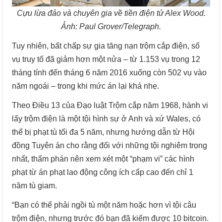
Cựu lừa đảo và chuyên gia về tiền điện tử Alex Wood.
Ảnh: Paul Grover/Telegraph.
Tuy nhiên, bất chấp sự gia tăng nạn trộm cắp điện, số
vụ truy tố đã giảm hơn một nửa – từ 1.153 vụ trong 12
tháng tính đến tháng 6 năm 2016 xuống còn 502 vụ vào
năm ngoái – trong khi mức án lại khá nhẹ.
Theo Điều 13 của Đạo luật Trộm cắp năm 1968, hành vi
lấy trộm điện là một tội hình sự ở Anh và xứ Wales, có
thể bị phạt tù tối đa 5 năm, nhưng hướng dẫn từ Hội
đồng Tuyên án cho rằng đối với những tội nghiêm trọng
nhất, thẩm phán nên xem xét một “phạm vi” các hình
phạt từ án phạt lao động công ích cấp cao đến chỉ 1
năm tù giam.
“Bạn có thể phải ngồi tù một năm hoặc hơn vì tội câu
trộm điện, nhưng trước đó bạn đã kiếm được 10 bitcoin.