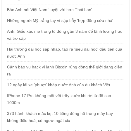
Báo Anh nói Việt Nam 'tuyệt vời hơn Thái Lan'
Những người Mỹ trắng tay vì sập bẫy 'hợp đồng cứu nhà'
Anh: Giấu xác mẹ trong tủ đông gần 3 năm để lãnh lương hưu
và trợ cấp
Hai trường đại học sáp nhập, tạo ra 'siêu đại học' đầu tiên của
nước Anh
Cảnh báo vụ hack ví lạnh Bitcoin rúng động thế giới đang diễn
ra
12 ngày lái xe 'phượt' khắp nước Anh của du khách Việt
IPhone 17 Pro không một vết trầy xước khi rời từ độ cao
1000m
373 hành khách mắc kẹt 10 tiếng đồng hồ trong máy bay
không điều hoà, có người ngất xỉu