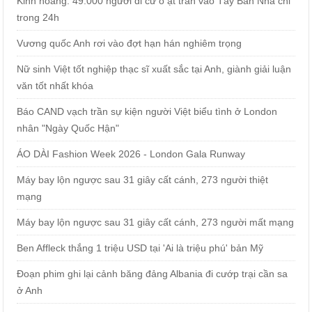
Kinh hoàng: 49.000 người di cư ồ ạt tràn vào Tây Ban Nha chỉ
trong 24h
Vương quốc Anh rơi vào đợt hạn hán nghiêm trọng
Nữ sinh Việt tốt nghiệp thạc sĩ xuất sắc tại Anh, giành giải luận
văn tốt nhất khóa
Báo CAND vạch trần sự kiện người Việt biểu tình ở London
nhân "Ngày Quốc Hận"
ÁO DÀI Fashion Week 2026 - London Gala Runway
Máy bay lộn ngược sau 31 giây cất cánh, 273 người thiệt
mạng
Máy bay lộn ngược sau 31 giây cất cánh, 273 người mất mạng
Ben Affleck thắng 1 triệu USD tại 'Ai là triệu phú' bản Mỹ
Đoạn phim ghi lại cảnh băng đảng Albania đi cướp trại cần sa
ở Anh