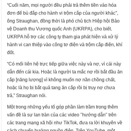
“Cuối năm, mọi người đều phải trả thêm tiền vào hóa
đơn để bù đắp cho hành vi trộm cắp của người khác”,
ông Straughan, đồng thời là phó chủ tịch Hiệp hội Bảo
vệ Doanh thu Vương quốc Anh (UKRPA), cho biết.
UKRPA hỗ trợ các công ty tham gia phát hiện và xử lý
hành vi can thiệp vào công tơ điện và trộm cắp điện, khí
đốt.
“Có mối liên hệ trực tiếp giữa việc này và nợ, vì cái này
dẫn đến cái kia. Hoặc là người ta mắc nợ rồi bắt đầu ăn
cắp [năng lượng] vì không muốn nợ nần chồng chất,
hoặc là họ bị bắt quả tang ăn cắp rồi bị truy nợ chưa
trả,” Straughan nói.
Một trong những yếu tố góp phần làm trầm trọng thêm
vấn đề là sự lan tràn của các video "hướng dẫn" trên
các trang mạng xã hội như TikTok, đưa ra lời khuyên về
cách chuyển hướng nguồn điện. Trên YouTube, một