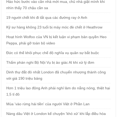
Háo hức bước vào căn nhà mới mua, chủ nhà giật mình khi
nhìn thấy 70 chậu cần sa
19 người chết khi đi tắt qua các đường ray ở Anh
Kỹ sư hàng không 23 tuổi bị máy móc đè chết ở Heathrow
Hoạt hình Wolfoo của VN bị kết luận vi phạm bản quyền Heo
Peppa, phải gỡ toàn bộ video
Đức có thể khôi phục chế độ nghĩa vụ quân sự bắt buộc
Thẩm phán nghi Bộ Nội Vụ bị ảo giác AI khi xử lý đơn
Dinh thự đắt đỏ nhất London đã chuyển nhượng thành công
với giá 190 triệu bảng
Hơn 1 triệu lao động Anh phải nghỉ làm do nắng nóng, thiệt hại
1,5 tỉ đô
Mùa 'vào rừng hái tiền' của người Việt ở Phần Lan
Nàng dâu Việt ở London kể chuyện 'khó xử' khi lắp điều hòa