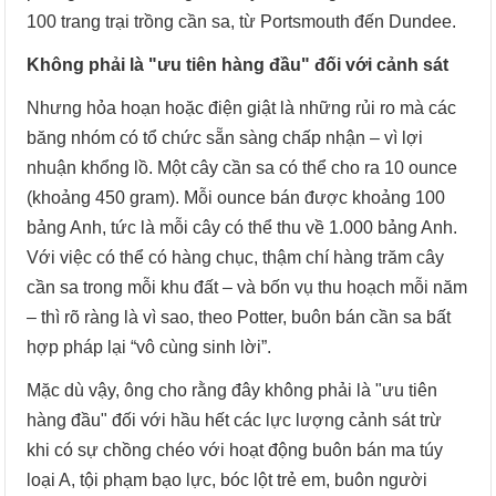
100 trang trại trồng cần sa, từ Portsmouth đến Dundee.
Không phải là "ưu tiên hàng đầu" đối với cảnh sát
Nhưng hỏa hoạn hoặc điện giật là những rủi ro mà các
băng nhóm có tổ chức sẵn sàng chấp nhận – vì lợi
nhuận khổng lồ. Một cây cần sa có thể cho ra 10 ounce
(khoảng 450 gram). Mỗi ounce bán được khoảng 100
bảng Anh, tức là mỗi cây có thể thu về 1.000 bảng Anh.
Với việc có thể có hàng chục, thậm chí hàng trăm cây
cần sa trong mỗi khu đất – và bốn vụ thu hoạch mỗi năm
– thì rõ ràng là vì sao, theo Potter, buôn bán cần sa bất
hợp pháp lại “vô cùng sinh lời”.
Mặc dù vậy, ông cho rằng đây không phải là "ưu tiên
hàng đầu" đối với hầu hết các lực lượng cảnh sát trừ
khi có sự chồng chéo với hoạt động buôn bán ma túy
loại A, tội phạm bạo lực, bóc lột trẻ em, buôn người