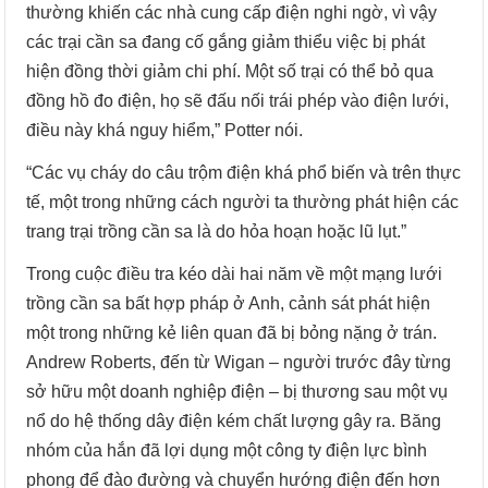
thường khiến các nhà cung cấp điện nghi ngờ, vì vậy
các trại cần sa đang cố gắng giảm thiểu việc bị phát
hiện đồng thời giảm chi phí. Một số trại có thể bỏ qua
đồng hồ đo điện, họ sẽ đấu nối trái phép vào điện lưới,
điều này khá nguy hiểm,” Potter nói.
“Các vụ cháy do câu trộm điện khá phổ biến và trên thực
tế, một trong những cách người ta thường phát hiện các
trang trại trồng cần sa là do hỏa hoạn hoặc lũ lụt.”
Trong cuộc điều tra kéo dài hai năm về một mạng lưới
trồng cần sa bất hợp pháp ở Anh, cảnh sát phát hiện
một trong những kẻ liên quan đã bị bỏng nặng ở trán.
Andrew Roberts, đến từ Wigan – người trước đây từng
sở hữu một doanh nghiệp điện – bị thương sau một vụ
nổ do hệ thống dây điện kém chất lượng gây ra. Băng
nhóm của hắn đã lợi dụng một công ty điện lực bình
phong để đào đường và chuyển hướng điện đến hơn