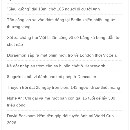
"Siêu xuồng" dài 13m, chở 165 người di cư tới Anh
Tấn công lao xe vào đám đông tại Berlin khiến nhiều người
thương vong
Xót xa chàng trai Việt bị tấn công vô cớ bằng xà beng, dẫn tới
chết não
Doraemon sắp ra mắt phim mới, trở về London thời Victoria
Kẻ đột nhập ăn trộm cần sa bị bắn chết ở Hemsworth
8 người bị bắt vì đánh bạc trái phép ở Doncaster
Thuyền trôi dạt 25 ngày trên biển, 143 người di cư thiệt mạng
Nghệ An: Chị gái và mẹ ruột bán con gái 15 tuổi để lấy 300
triệu đồng
David Beckham kiếm tiền gấp đôi tuyển Anh tại World Cup
2026