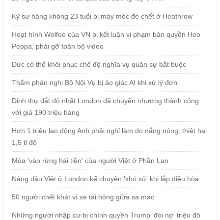
Kỹ sư hàng không 23 tuổi bị máy móc đè chết ở Heathrow
Hoạt hình Wolfoo của VN bị kết luận vi phạm bản quyền Heo
Peppa, phải gỡ toàn bộ video
Đức có thể khôi phục chế độ nghĩa vụ quân sự bắt buộc
Thẩm phán nghi Bộ Nội Vụ bị ảo giác AI khi xử lý đơn
Dinh thự đắt đỏ nhất London đã chuyển nhượng thành công
với giá 190 triệu bảng
Hơn 1 triệu lao động Anh phải nghỉ làm do nắng nóng, thiệt hại
1,5 tỉ đô
Mùa 'vào rừng hái tiền' của người Việt ở Phần Lan
Nàng dâu Việt ở London kể chuyện 'khó xử' khi lắp điều hòa
50 người chết khát vì xe tải hỏng giữa sa mạc
Những người nhập cư bị chính quyền Trump 'đòi nợ' triệu đô