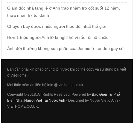
Giám đốc nhà tang lễ ở Anh trao nhầm tro cốt suốt 12 năm,
thừa nhận 67 tội danh
Chuyến bay được nhiều người theo dõi nhất thế giới
Hơn 1 triệu người Anh lỡ kì nghỉ hè vì rắc rối hộ chiếu
Ảnh đời thường không son phấn của Jennie ở London gây sốt
Bạn cần phải xin phép chúng tôi trước khi có thể copy và sử dụng bài viết
ở VietHome.
Mọi thắc mắc xin liên hệ info @ viethome.co.uk
Copyright © 2018. All Rights Reserved. Powered by
Báo Điện Tử Phổ
Biến Nhất Người Việt Tại Nước Anh
- Designed by Người Việt ở Anh -
VIETHOME.CO.UK.