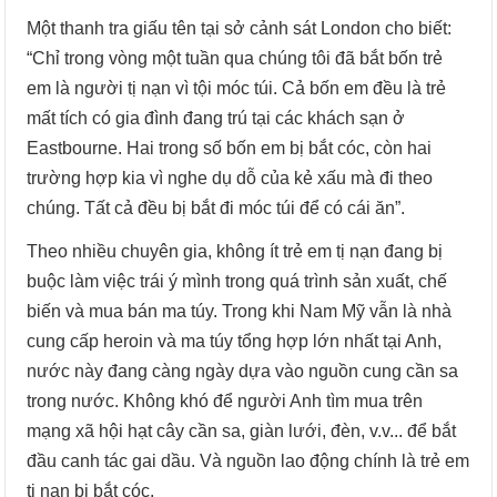
Một thanh tra giấu tên tại sở cảnh sát London cho biết:
“Chỉ trong vòng một tuần qua chúng tôi đã bắt bốn trẻ
em là người tị nạn vì tội móc túi. Cả bốn em đều là trẻ
mất tích có gia đình đang trú tại các khách sạn ở
Eastbourne. Hai trong số bốn em bị bắt cóc, còn hai
trường hợp kia vì nghe dụ dỗ của kẻ xấu mà đi theo
chúng. Tất cả đều bị bắt đi móc túi để có cái ăn”.
Theo nhiều chuyên gia, không ít trẻ em tị nạn đang bị
buộc làm việc trái ý mình trong quá trình sản xuất, chế
biến và mua bán ma túy. Trong khi Nam Mỹ vẫn là nhà
cung cấp heroin và ma túy tổng hợp lớn nhất tại Anh,
nước này đang càng ngày dựa vào nguồn cung cần sa
trong nước. Không khó để người Anh tìm mua trên
mạng xã hội hạt cây cần sa, giàn lưới, đèn, v.v... để bắt
đầu canh tác gai dầu. Và nguồn lao động chính là trẻ em
tị nạn bị bắt cóc.