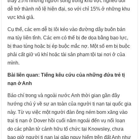
thấy 25% những người sống trong khu vực nghèo đói
dễ trở thành nô lệ hiện đại, so với chỉ 15% ở những khu
vực khá giả.
Cụ thể, các em dễ bị lôi kéo vào đường dây buôn bán
ma túy liên tỉnh. Các em có thể bị đe dọa bằng bạo lực,
bị thao túng hoặc bị ép buộc mắc nợ. Một số em bị buộc
phải cất giữ vũ khí hoặc tài sản phạm tội tại nơi ở của
mình.
Bài liên quan: Tiếng kêu cứu của những đứa trẻ tị
nạn ở Anh
Báo chí trong và ngoài nước Anh thời gian gần đây
hướng chú ý về sự an toàn của người tị nạn tại quốc gia
này. Từ vụ việc một người đàn ông ném bom xăng vào
trại tị nạn ở Dover hồi cuối năm ngoái đến vụ nổi loạn
do các phần tử cánh hữu tổ chức tại Knowsley, chưa
bao giờ người tị nạn lại gặp nguy hiểm trên đất Anh như