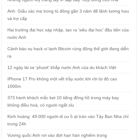
Anh: Giấu xác mẹ trong tủ đông gần 3 năm để lãnh lương hưu
và trợ cấp
Hai trường đại học sáp nhập, tạo ra 'siêu đại học' đầu tiên của
nước Anh
Cảnh báo vụ hack ví lạnh Bitcoin rúng động thế giới đang diễn
ra
12 ngày lái xe 'phượt' khắp nước Anh của du khách Việt
IPhone 17 Pro không một vết trầy xước khi rời từ độ cao
1000m
373 hành khách mắc kẹt 10 tiếng đồng hồ trong máy bay
không điều hoà, có người ngất xỉu
Kinh hoàng: 49.000 người di cư ồ ạt tràn vào Tây Ban Nha chỉ
trong 24h
Vương quốc Anh rơi vào đợt hạn hán nghiêm trọng