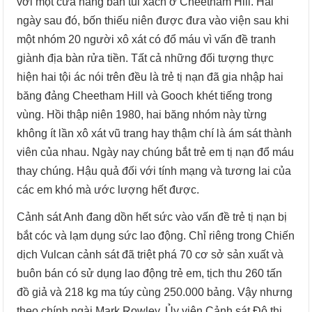
với một cửa hàng bán túi xách ở Cheetham Hill. Hai
ngày sau đó, bốn thiếu niên được đưa vào viện sau khi
một nhóm 20 người xô xát có đổ máu vì vấn đề tranh
giành địa bàn rửa tiền. Tất cả những đối tượng thực
hiện hai tội ác nói trên đều là trẻ tị nạn đã gia nhập hai
băng đảng Cheetham Hill và Gooch khét tiếng trong
vùng. Hồi thập niên 1980, hai băng nhóm này từng
không ít lần xô xát vũ trang hay thậm chí là ám sát thành
viên của nhau. Ngày nay chúng bắt trẻ em tị nạn đổ máu
thay chúng. Hậu quả đối với tính mạng và tương lai của
các em khó mà ước lượng hết được.
Cảnh sát Anh đang dồn hết sức vào vấn đề trẻ tị nạn bị
bắt cóc và lạm dụng sức lao động. Chỉ riêng trong Chiến
dịch Vulcan cảnh sát đã triệt phá 70 cơ sở sản xuất và
buôn bán có sử dụng lao động trẻ em, tịch thu 260 tấn
đồ giả và 218 kg ma túy cùng 250.000 bảng. Vậy nhưng
theo chính ngài Mark Rowley, Ủy viên Cảnh sát Đô thị