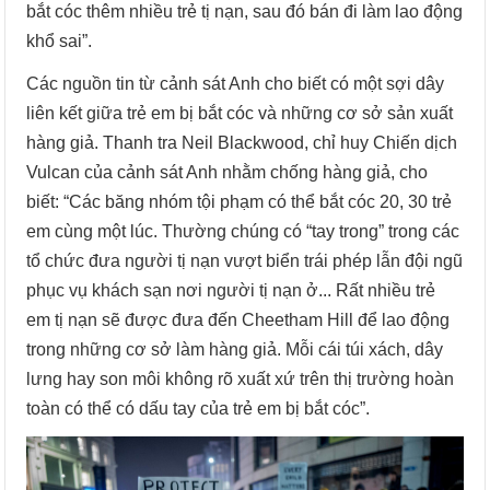
bắt cóc thêm nhiều trẻ tị nạn, sau đó bán đi làm lao động
khổ sai”.
Các nguồn tin từ cảnh sát Anh cho biết có một sợi dây
liên kết giữa trẻ em bị bắt cóc và những cơ sở sản xuất
hàng giả. Thanh tra Neil Blackwood, chỉ huy Chiến dịch
Vulcan của cảnh sát Anh nhằm chống hàng giả, cho
biết: “Các băng nhóm tội phạm có thể bắt cóc 20, 30 trẻ
em cùng một lúc. Thường chúng có “tay trong” trong các
tổ chức đưa người tị nạn vượt biển trái phép lẫn đội ngũ
phục vụ khách sạn nơi người tị nạn ở... Rất nhiều trẻ
em tị nạn sẽ được đưa đến Cheetham Hill để lao động
trong những cơ sở làm hàng giả. Mỗi cái túi xách, dây
lưng hay son môi không rõ xuất xứ trên thị trường hoàn
toàn có thể có dấu tay của trẻ em bị bắt cóc”.