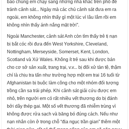
bảo chúng em chạy sang những nhà khác trên phố để
tránh cảnh sát... Ngày mà các chú cảnh sát đưa em ra
ngoài, em không nhìn thấy gì một lúc vì lâu lắm rồi em
không nhìn thấy ánh nắng mặt trời”.
Ngoài Manchester, cảnh sát Anh còn tìm thấy trẻ tị nạn
bị bắt cóc rồi đưa đến West Yorkshire, Cleveland,
Nottingham, Merseyside, Somerset, Kent, London,
Scotland và Xứ Wales. Không ít trẻ sau khi được bán
cho cơ sở sản xuất, trang trại, v.v... bị đối xử tàn tệ, thậm
chí là chịu tra tấn như trường hợp một em trai 16 tuổi từ
Afghanistan bị buộc làm công cho một nhóm đối tượng
trồng cần sa trái phép. Khi cảnh sát giải cứu được em
nhỏ, trên người em có rất nhiều vết thương do bị đánh
bởi dây thép gai. Một số vết thương đã nhiễm trùng vì
không được rửa sạch và băng bó đúng cách. Nếu như
nạn nhân còn ở trong chỗ “địa ngục trần gian” thêm một