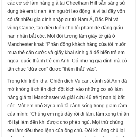
các cơ sở làm hàng giả tại Cheetham Hill sẵn sàng sử
dụng trẻ em tị nạn làm người lao động là vì tại đây vốn
có rất nhiều gia đình nhập cư từ Nam Á, Bắc Phi và
vùng Caribe, tạo điều kiện cho tội phạm dễ dàng giấu
nạn nhân bắt cóc. Một đối tượng làm giấy tờ giả ở
Manchester khai: “Phần đông khách hàng của tôi muốn
mua thẻ căn cước và giấy khai sinh giả để biến trẻ em
ngoại quốc thành trẻ em Anh. Có những gia đình mà có
tận chục “đứa con” được “thêm thắt” vào”.
Trong khi triển khai Chiến dịch Vulcan, cảnh sát Anh đã
mở không ít chiến dịch đột kích vào những cơ sở làm
hàng giả tại Manchester và giải cứu 46 trẻ tị nạn bị bắt
cóc. Một em nhỏ Syria mô tả cảnh sống trong giam cầm
của mình: “Chúng em ngủ dậy rồi đi làm, làm xong thì ăn
rồi lại làm đến khi được cho phép ngủ. Mọi thứ chúng
em làm đều theo lệnh của ông chủ. Đôi khi ông chủ lại