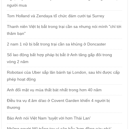
người mua
Tom Holland và Zendaya tổ chức đám cưới tại Surrey
Thanh niên Việt bị bắt trong trại cần sa nhưng nói mình "chỉ tới
thăm bạn"
2 nam 1 nữ bị bắt trong trại cần sa khủng ở Doncaster
Số lao động bất hợp pháp bị bắt ở Anh tăng gấp đôi trong
vòng 2 năm
Robotaxi của Uber sắp lăn bánh tại London, sau khi được cấp
phép hoạt động
Anh đối mặt vụ mùa thất bát nhất trong hơn 40 năm
Điều tra vụ đ.âm d/ao ở Covent Garden khiến 4 người bị
thương
Báo Anh nói Việt Nam 'tuyệt vời hơn Thái Lan'
Những người Mỹ trắng tay vì sập bẫy 'hợp đồng cứu nhà'