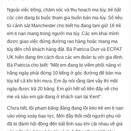
Ngoài việc trồng, chăm sóc và thu hoạch ma túy, trẻ bắt
cóc còn đang bị buộc tham gia buôn bán ma túy. Số liệu
từ cảnh sát Manchester cho biết họ đang tạm giữ 16 trẻ
em tị nạn mang trong người ma túy. Các em khai mình
được giao việc đứng đường rao hàng hoặc mang ma
túy đến chỗ khách hàng đặt. Bà Patricia Durr và ECPAT
UK hiện đang tìm cách đưa các em đoàn tụ với gia đình.
Bà Patricia cho biết: “Một em đang bị viêm phổi nặng vì
hằng ngày phải đứng 10 tiếng ở góc đường để bán ma
túy kể cả khi trời mưa. Em ấy nói rằng làm vậy thì một
ngày được trả 20 bảng. Em gửi hết số tiền đấy về cho
mẹ và sáu em gái đang ở khách sạn tại Kent”.
Chưa hết, tội phạm băng đảng đang lôi kéo trẻ em tị nạn
vào vòng xoáy bạo lực. Mới đây thôi một người phụ nữ
đã bị đánh hội đồng đến bất tỉnh sau khi cãi nhau về giá