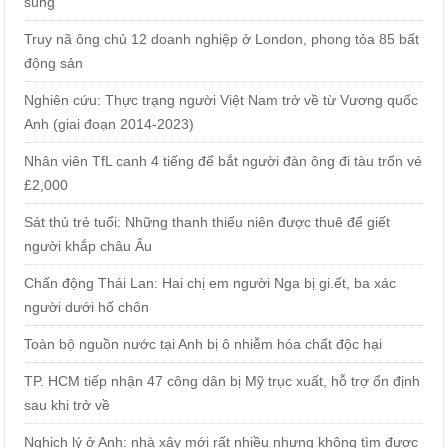
súng
Truy nã ông chủ 12 doanh nghiệp ở London, phong tỏa 85 bất
động sản
Nghiên cứu: Thực trạng người Việt Nam trở về từ Vương quốc
Anh (giai đoạn 2014-2023)
Nhân viên TfL canh 4 tiếng để bắt người đàn ông đi tàu trốn vé
£2,000
Sát thủ trẻ tuổi: Những thanh thiếu niên được thuê để giết
người khắp châu Âu
Chấn động Thái Lan: Hai chị em người Nga bị gi.ết, ba xác
người dưới hố chôn
Toàn bộ nguồn nước tại Anh bị ô nhiễm hóa chất độc hại
TP. HCM tiếp nhận 47 công dân bị Mỹ trục xuất, hỗ trợ ổn định
sau khi trở về
Nghịch lý ở Anh: nhà xây mới rất nhiều nhưng không tìm được