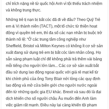
chỉ trích nặng nề từ quốc hội Anh vì tội thiếu trách nhiệm
và không trung thực.
Những trẻ tị nạn bị bắt cóc đã đi về đâu? Theo Quỹ Trẻ
em & Vị thành niên (TACT), một tổ chức từ thiện hoạt
động vì quyền trẻ em, thì đa số các nạn nhân bị buộc trở
thành nô lệ: “Ở các trung tâm công nghiệp như
Sheffield, Bristol và Milton Keynes có không ít cơ sở sản
xuất đang sử dụng trẻ em bị bắt cóc làm nhân công. Họ
sẵn sàng phạm luật chỉ để không phải trả thêm vài bảng
mỗi tiếng cho người lớn làm... Các cơ sở sản xuất bắt
đầu sử dụng lao động ngoại quốc với giá rẻ mạt kể từ
khi chính phủ của ông Tony Blair nới lỏng các quy định
lao động và mở cửa biên giới cho người nước ngoài
đến từ những quốc gia EU khác. Brexit và sau đó là đại
dịch khiến cho số người châu Âu muốn đến Anh làm
việc giảm rất mạnh. Điều này lại càng khiến tội phạm