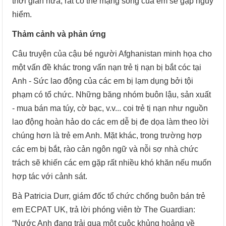
thời gian nữa, rất có thể mạng sống của em sẽ gặp nguy
hiểm.
Thảm cảnh và phản ứng
Câu truyện của cậu bé người Afghanistan minh họa cho
một vấn đề khác trong vấn nạn trẻ tị nạn bị bắt cóc tại
Anh - Sức lao động của các em bị lạm dụng bởi tội
phạm có tổ chức. Những băng nhóm buôn lậu, sản xuất
- mua bán ma túy, cờ bạc, v.v... coi trẻ tị nạn như nguồn
lao động hoàn hảo do các em dễ bị đe dọa làm theo lời
chúng hơn là trẻ em Anh. Mặt khác, trong trường hợp
các em bị bắt, rào cản ngôn ngữ và nỗi sợ nhà chức
trách sẽ khiến các em gặp rất nhiều khó khăn nếu muốn
hợp tác với cảnh sát.
Bà Patricia Durr, giám đốc tổ chức chống buôn bán trẻ
em ECPAT UK, trả lời phóng viên tờ The Guardian:
“Nước Anh đang trải qua một cuộc khủng hoảng về