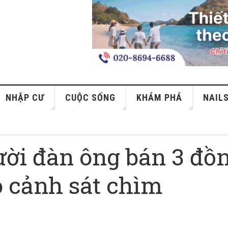
NHẬP CƯ
CUỘC SỐNG
KHÁM PHÁ
NAIL
ười đàn ông bán 3 đồ
o cảnh sát chìm