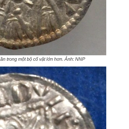
ần trong một bộ cổ vật lớn hơn. Ảnh: NNP