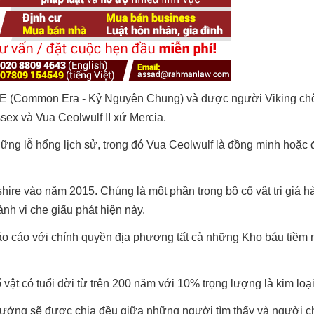
CE (Common Era - Kỷ Nguyên Chung) và được người Viking chô
sex và Vua Ceolwulf II xứ Mercia.
hững lỗ hổng lịch sử, trong đó Vua Ceolwulf là đồng minh hoặc
ire vào năm 2015. Chúng là một phần trong bộ cổ vật trị giá hà
ành vi che giấu phát hiện này.
áo cáo với chính quyền địa phương tất cả những Kho báu tiềm
vật có tuổi đời từ trên 200 năm với 10% trọng lượng là kim loại
 thưởng sẽ được chia đều giữa những người tìm thấy và người c