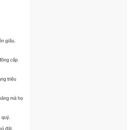
n giấu.
 đồng cấp
ng triệu
 năng mà họ
 quý.
hủ đất.