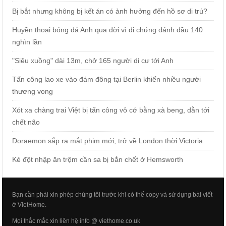
Bị bắt nhưng không bị kết án có ảnh hưởng đến hồ sơ di trú?
Huyền thoại bóng đá Anh qua đời vì di chứng đánh đầu 140
nghìn lần
"Siêu xuồng" dài 13m, chở 165 người di cư tới Anh
Tấn công lao xe vào đám đông tại Berlin khiến nhiều người
thương vong
Xót xa chàng trai Việt bị tấn công vô cớ bằng xà beng, dẫn tới
chết não
Doraemon sắp ra mắt phim mới, trở về London thời Victoria
Kẻ đột nhập ăn trộm cần sa bị bắn chết ở Hemsworth
Bạn cần phải xin phép chúng tôi trước khi có thể copy và sử dụng bài viết
ở VietHome.
Mọi thắc mắc xin liên hệ info @ viethome.co.uk