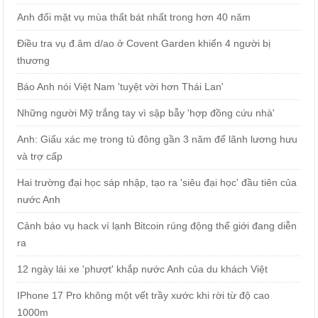
Anh đối mặt vụ mùa thất bát nhất trong hơn 40 năm
Điều tra vụ đ.âm d/ao ở Covent Garden khiến 4 người bị
thương
Báo Anh nói Việt Nam 'tuyệt vời hơn Thái Lan'
Những người Mỹ trắng tay vì sập bẫy 'hợp đồng cứu nhà'
Anh: Giấu xác mẹ trong tủ đông gần 3 năm để lãnh lương hưu
và trợ cấp
Hai trường đại học sáp nhập, tạo ra 'siêu đại học' đầu tiên của
nước Anh
Cảnh báo vụ hack ví lạnh Bitcoin rúng động thế giới đang diễn
ra
12 ngày lái xe 'phượt' khắp nước Anh của du khách Việt
IPhone 17 Pro không một vết trầy xước khi rời từ độ cao
1000m