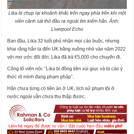
Lika bị chụp lại khoảnh khắc trốn ngay phía trên khi một
viên cảnh sát thò đầu ra ngoài tìm kiếm hắn. Ảnh:
Liverpool Echo
Ban đầu, Lika 32 tuổi phủ nhận mọi cáo buộc, nhưng
khai rằng hắn ta đến UK bằng xuồng nhỏ vào năm 2022
với mơ ước đổi đời. Lika đã trả €5,000 cho chuyến đi.
Công tố viên nói: "Lika bị đồng tiền xúi giục và bị cáo ý
thức rõ mình đang phạm pháp".
Hắn chưa từng có tiền án ở UK, lịch sử phạm tội ở
nước ngoài vẫn chưa thu thập được.