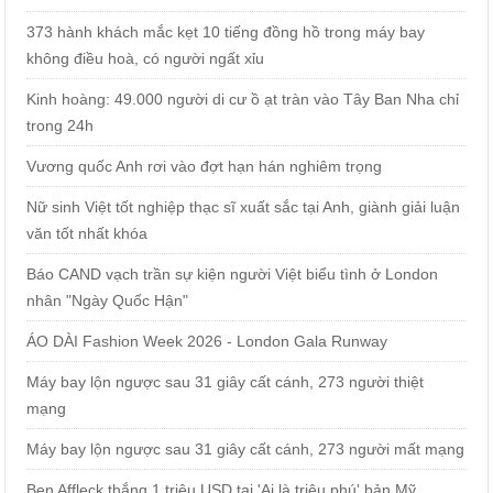
373 hành khách mắc kẹt 10 tiếng đồng hồ trong máy bay
không điều hoà, có người ngất xỉu
Kinh hoàng: 49.000 người di cư ồ ạt tràn vào Tây Ban Nha chỉ
trong 24h
Vương quốc Anh rơi vào đợt hạn hán nghiêm trọng
Nữ sinh Việt tốt nghiệp thạc sĩ xuất sắc tại Anh, giành giải luận
văn tốt nhất khóa
Báo CAND vạch trần sự kiện người Việt biểu tình ở London
nhân "Ngày Quốc Hận"
ÁO DÀI Fashion Week 2026 - London Gala Runway
Máy bay lộn ngược sau 31 giây cất cánh, 273 người thiệt
mạng
Máy bay lộn ngược sau 31 giây cất cánh, 273 người mất mạng
Ben Affleck thắng 1 triệu USD tại 'Ai là triệu phú' bản Mỹ