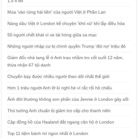
1,5 tỉ đô
Mùa 'vào rừng hái tiền' của người Việt ở Phần Lan
Nàng dâu Việt ở London kể chuyện 'khó xử' khi lắp điều hòa
50 người chết khát vì xe tải hỏng giữa sa mạc
Những người nhập cư bị chính quyền Trump 'đòi nợ' triệu đô
Giám đốc nhà tang lễ ở Anh trao nhầm tro cốt suốt 12 năm,
thừa nhận 67 tội danh
Chuyến bay được nhiều người theo dõi nhất thế giới
Hơn 1 triệu người Anh lỡ kì nghỉ hè vì rắc rối hộ chiếu
Ảnh đời thường không son phấn của Jennie ở London gây sốt
Thủ tướng Anh chuẩn bị giảm trợ cấp cho thanh niên
Cặp đồng hồ của Haaland đắt ngang căn hộ ở London
Top 11 tiệm bánh mì ngon nhất ở London