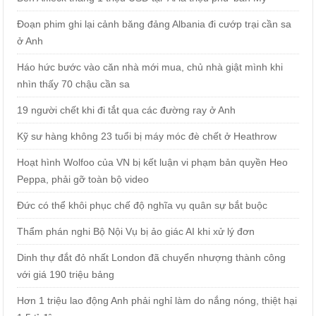
Đoạn phim ghi lại cảnh băng đảng Albania đi cướp trại cần sa
ở Anh
Háo hức bước vào căn nhà mới mua, chủ nhà giật mình khi
nhìn thấy 70 chậu cần sa
19 người chết khi đi tắt qua các đường ray ở Anh
Kỹ sư hàng không 23 tuổi bị máy móc đè chết ở Heathrow
Hoạt hình Wolfoo của VN bị kết luận vi phạm bản quyền Heo
Peppa, phải gỡ toàn bộ video
Đức có thể khôi phục chế độ nghĩa vụ quân sự bắt buộc
Thẩm phán nghi Bộ Nội Vụ bị ảo giác AI khi xử lý đơn
Dinh thự đắt đỏ nhất London đã chuyển nhượng thành công
với giá 190 triệu bảng
Hơn 1 triệu lao động Anh phải nghỉ làm do nắng nóng, thiệt hại