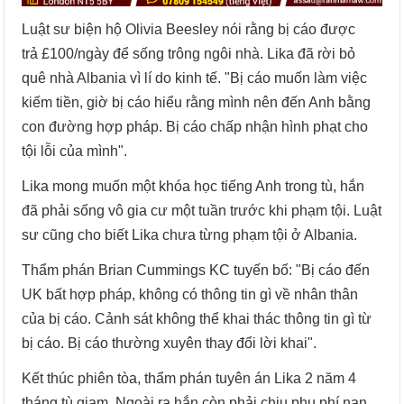
Luật sư biện hộ Olivia Beesley nói rằng bị cáo được
trả £100/ngày để sống trông ngôi nhà. Lika đã rời bỏ
quê nhà Albania vì lí do kinh tế. "Bị cáo muốn làm việc
kiếm tiền, giờ bị cáo hiểu rằng mình nên đến Anh bằng
con đường hợp pháp. Bị cáo chấp nhận hình phạt cho
tội lỗi của mình".
Lika mong muốn một khóa học tiếng Anh trong tù, hắn
đã phải sống vô gia cư một tuần trước khi phạm tội. Luật
sư cũng cho biết Lika chưa từng phạm tội ở Albania.
Thẩm phán Brian Cummings KC tuyến bố: "Bị cáo đến
UK bất hợp pháp, không có thông tin gì về nhân thân
của bị cáo. Cảnh sát không thể khai thác thông tin gì từ
bị cáo. Bị cáo thường xuyên thay đổi lời khai".
Kết thúc phiên tòa, thẩm phán tuyên án Lika 2 năm 4
tháng tù giam. Ngoài ra hắn còn phải chịu phụ phí nạn