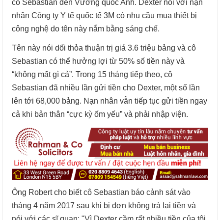
cô Sebastian đến Vương quốc Anh. Dexter nói với nạn
nhân Công ty Y tế quốc tế 3M có nhu cầu mua thiết bị
công nghệ do tên này nắm bằng sáng chế.
Tên này nói dối thỏa thuận trị giá 3.6 triệu bảng và cô
Sebastian có thể hưởng lợi từ 50% số tiền này và
“không mất gì cả”. Trong 15 tháng tiếp theo, cô
Sebastian đã nhiều lần gửi tiền cho Dexter, một số lần
lên tới 68,000 bảng. Nạn nhân vẫn tiếp tục gửi tiền ngay
cả khi bản thân “cực kỳ ốm yếu” và phải nhập viện.
Ông Robert cho biết cô Sebastian báo cảnh sát vào
tháng 4 năm 2017 sau khi bị đơn không trả lại tiền và
nói với các sĩ quan: "Vì Dexter cầm rất nhiều tiền của tôi,