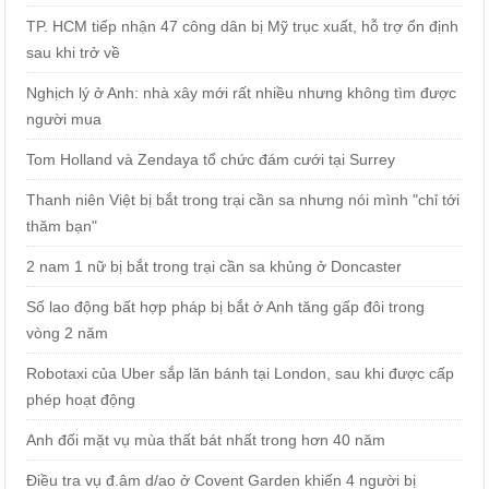
TP. HCM tiếp nhận 47 công dân bị Mỹ trục xuất, hỗ trợ ổn định
sau khi trở về
Nghịch lý ở Anh: nhà xây mới rất nhiều nhưng không tìm được
người mua
Tom Holland và Zendaya tổ chức đám cưới tại Surrey
Thanh niên Việt bị bắt trong trại cần sa nhưng nói mình "chỉ tới
thăm bạn"
2 nam 1 nữ bị bắt trong trại cần sa khủng ở Doncaster
Số lao động bất hợp pháp bị bắt ở Anh tăng gấp đôi trong
vòng 2 năm
Robotaxi của Uber sắp lăn bánh tại London, sau khi được cấp
phép hoạt động
Anh đối mặt vụ mùa thất bát nhất trong hơn 40 năm
Điều tra vụ đ.âm d/ao ở Covent Garden khiến 4 người bị