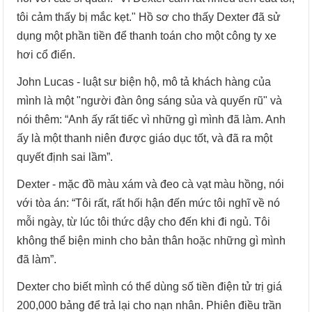
tôi cảm thấy bị mắc kẹt." Hồ sơ cho thấy Dexter đã sử
dụng một phần tiền để thanh toán cho một công ty xe
hơi cổ điển.
John Lucas - luật sư biện hộ, mô tả khách hàng của
mình là một "người đàn ông sáng sủa và quyến rũ" và
nói thêm: “Anh ấy rất tiếc vì những gì mình đã làm. Anh
ấy là một thanh niên được giáo dục tốt, và đã ra một
quyết định sai lầm”.
Dexter - mặc đồ màu xám và đeo cà vạt màu hồng, nói
với tòa án: “Tôi rất, rất hối hận đến mức tôi nghĩ về nó
mỗi ngày, từ lúc tôi thức dậy cho đến khi đi ngủ. Tôi
không thể biện minh cho bản thân hoặc những gì mình
đã làm”.
Dexter cho biết mình có thể dùng số tiền điện tử trị giá
200,000 bảng để trả lại cho nạn nhân. Phiên điều trần