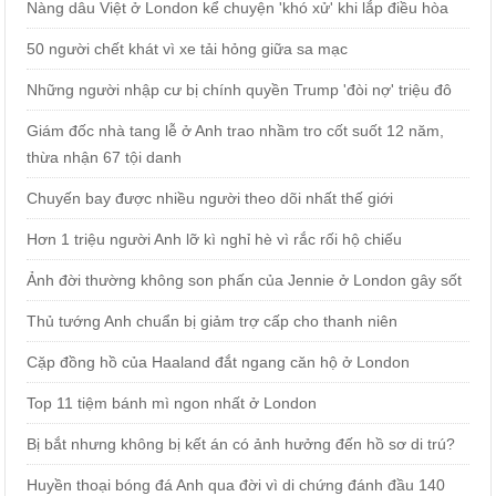
Nàng dâu Việt ở London kể chuyện 'khó xử' khi lắp điều hòa
50 người chết khát vì xe tải hỏng giữa sa mạc
Những người nhập cư bị chính quyền Trump 'đòi nợ' triệu đô
Giám đốc nhà tang lễ ở Anh trao nhầm tro cốt suốt 12 năm,
thừa nhận 67 tội danh
Chuyến bay được nhiều người theo dõi nhất thế giới
Hơn 1 triệu người Anh lỡ kì nghỉ hè vì rắc rối hộ chiếu
Ảnh đời thường không son phấn của Jennie ở London gây sốt
Thủ tướng Anh chuẩn bị giảm trợ cấp cho thanh niên
Cặp đồng hồ của Haaland đắt ngang căn hộ ở London
Top 11 tiệm bánh mì ngon nhất ở London
Bị bắt nhưng không bị kết án có ảnh hưởng đến hồ sơ di trú?
Huyền thoại bóng đá Anh qua đời vì di chứng đánh đầu 140