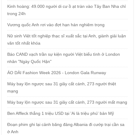
Kinh hoàng: 49.000 người di cư ồ ạt tràn vào Tây Ban Nha chỉ
trong 24h
Vương quốc Anh rơi vào đợt hạn hán nghiêm trọng
Nữ sinh Việt tốt nghiệp thạc sĩ xuất sắc tại Anh, giành giải luận
văn tốt nhất khóa
Báo CAND vạch trần sự kiện người Việt biểu tình ở London
nhân "Ngày Quốc Hận"
ÁO DÀI Fashion Week 2026 - London Gala Runway
Máy bay lộn ngược sau 31 giây cất cánh, 273 người thiệt
mạng
Máy bay lộn ngược sau 31 giây cất cánh, 273 người mất mạng
Ben Affleck thắng 1 triệu USD tại 'Ai là triệu phú' bản Mỹ
Đoạn phim ghi lại cảnh băng đảng Albania đi cướp trại cần sa
ở Anh