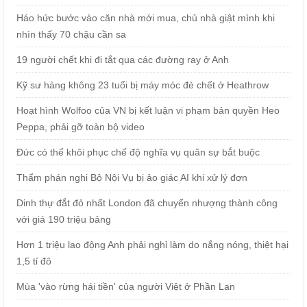
Háo hức bước vào căn nhà mới mua, chủ nhà giật mình khi
nhìn thấy 70 chậu cần sa
19 người chết khi đi tắt qua các đường ray ở Anh
Kỹ sư hàng không 23 tuổi bị máy móc đè chết ở Heathrow
Hoạt hình Wolfoo của VN bị kết luận vi phạm bản quyền Heo
Peppa, phải gỡ toàn bộ video
Đức có thể khôi phục chế độ nghĩa vụ quân sự bắt buộc
Thẩm phán nghi Bộ Nội Vụ bị ảo giác AI khi xử lý đơn
Dinh thự đắt đỏ nhất London đã chuyển nhượng thành công
với giá 190 triệu bảng
Hơn 1 triệu lao động Anh phải nghỉ làm do nắng nóng, thiệt hại
1,5 tỉ đô
Mùa 'vào rừng hái tiền' của người Việt ở Phần Lan