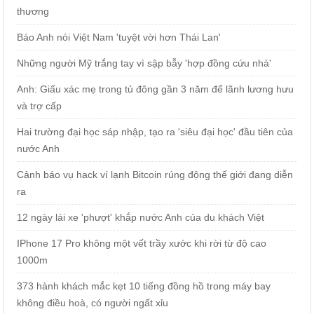
thương
Báo Anh nói Việt Nam 'tuyệt vời hơn Thái Lan'
Những người Mỹ trắng tay vì sập bẫy 'hợp đồng cứu nhà'
Anh: Giấu xác mẹ trong tủ đông gần 3 năm để lãnh lương hưu
và trợ cấp
Hai trường đại học sáp nhập, tạo ra 'siêu đại học' đầu tiên của
nước Anh
Cảnh báo vụ hack ví lạnh Bitcoin rúng động thế giới đang diễn
ra
12 ngày lái xe 'phượt' khắp nước Anh của du khách Việt
IPhone 17 Pro không một vết trầy xước khi rời từ độ cao
1000m
373 hành khách mắc kẹt 10 tiếng đồng hồ trong máy bay
không điều hoà, có người ngất xỉu