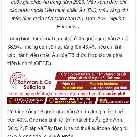
quốc gia châu Âu trong năm 2026. Màu xanh đậm chỉ
các nước ngoài Liên minh châu Âu (EU), màu vàng chỉ
mức bình quân của toàn châu Âu. Đơn vị:% - Nguồn:
Euronews.
Trung bình, thuế suất cao nhất ở 35 quốc gia châu Âu là
38,5%, nhưng con số này tăng lên 43,4% nếu chỉ tính
các thành viên châu Âu của Tổ chức Hợp tác và phát
triển kinh tế (OECD).
Có tổng cộng 18 quốc gia châu Âu áp dụng mức thuế
trên 40%. Các nền kinh tế lớn nhất châu Âu gồm Anh,
Đức, Ý, Pháp và Tây Ban Nha có thuế suất dao động từ
45% ở Anh đến 55,4% ở Pháp.