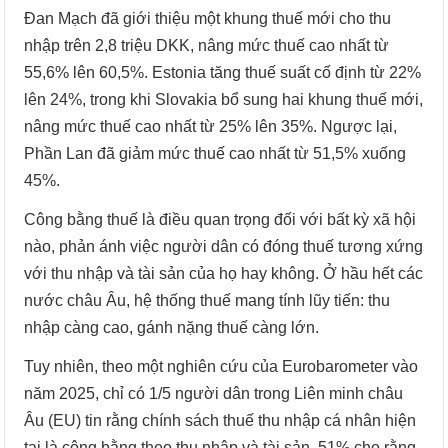
Đan Mạch đã giới thiệu một khung thuế mới cho thu
nhập trên 2,8 triệu DKK, nâng mức thuế cao nhất từ
55,6% lên 60,5%. Estonia tăng thuế suất cố định từ 22%
lên 24%, trong khi Slovakia bổ sung hai khung thuế mới,
nâng mức thuế cao nhất từ 25% lên 35%. Ngược lại,
Phần Lan đã giảm mức thuế cao nhất từ 51,5% xuống
45%.
Công bằng thuế là điều quan trọng đối với bất kỳ xã hội
nào, phản ánh việc người dân có đóng thuế tương xứng
với thu nhập và tài sản của họ hay không. Ở hầu hết các
nước châu Âu, hệ thống thuế mang tính lũy tiến: thu
nhập càng cao, gánh nặng thuế càng lớn.
Tuy nhiên, theo một nghiên cứu của Eurobarometer vào
năm 2025, chỉ có 1/5 người dân trong Liên minh châu
Âu (EU) tin rằng chính sách thuế thu nhập cá nhân hiện
tại là công bằng theo thu nhập và tài sản. 51% cho rằng