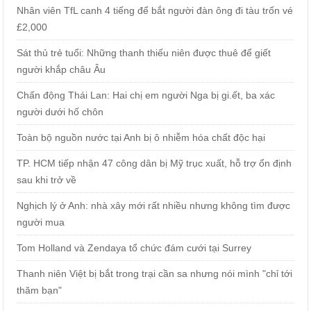
Nhân viên TfL canh 4 tiếng để bắt người đàn ông đi tàu trốn vé
£2,000
Sát thủ trẻ tuổi: Những thanh thiếu niên được thuê để giết
người khắp châu Âu
Chấn động Thái Lan: Hai chị em người Nga bị gi.ết, ba xác
người dưới hố chôn
Toàn bộ nguồn nước tại Anh bị ô nhiễm hóa chất độc hại
TP. HCM tiếp nhận 47 công dân bị Mỹ trục xuất, hỗ trợ ổn định
sau khi trở về
Nghịch lý ở Anh: nhà xây mới rất nhiều nhưng không tìm được
người mua
Tom Holland và Zendaya tổ chức đám cưới tại Surrey
Thanh niên Việt bị bắt trong trại cần sa nhưng nói mình "chỉ tới
thăm bạn"