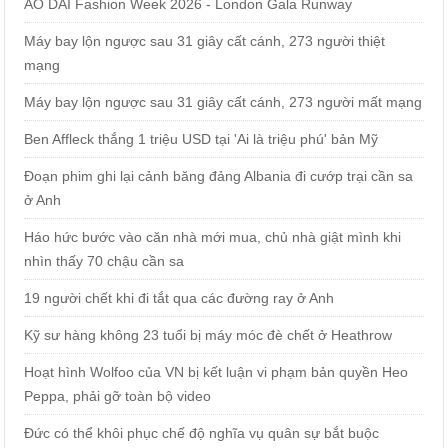
ÁO DÀI Fashion Week 2026 - London Gala Runway
Máy bay lộn ngược sau 31 giây cất cánh, 273 người thiệt
mạng
Máy bay lộn ngược sau 31 giây cất cánh, 273 người mất mạng
Ben Affleck thắng 1 triệu USD tại 'Ai là triệu phú' bản Mỹ
Đoạn phim ghi lại cảnh băng đảng Albania đi cướp trại cần sa
ở Anh
Háo hức bước vào căn nhà mới mua, chủ nhà giật mình khi
nhìn thấy 70 chậu cần sa
19 người chết khi đi tắt qua các đường ray ở Anh
Kỹ sư hàng không 23 tuổi bị máy móc đè chết ở Heathrow
Hoạt hình Wolfoo của VN bị kết luận vi phạm bản quyền Heo
Peppa, phải gỡ toàn bộ video
Đức có thể khôi phục chế độ nghĩa vụ quân sự bắt buộc