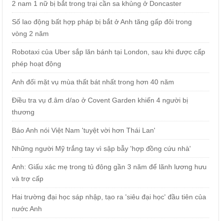
2 nam 1 nữ bị bắt trong trại cần sa khủng ở Doncaster
Số lao động bất hợp pháp bị bắt ở Anh tăng gấp đôi trong
vòng 2 năm
Robotaxi của Uber sắp lăn bánh tại London, sau khi được cấp
phép hoạt động
Anh đối mặt vụ mùa thất bát nhất trong hơn 40 năm
Điều tra vụ đ.âm d/ao ở Covent Garden khiến 4 người bị
thương
Báo Anh nói Việt Nam 'tuyệt vời hơn Thái Lan'
Những người Mỹ trắng tay vì sập bẫy 'hợp đồng cứu nhà'
Anh: Giấu xác mẹ trong tủ đông gần 3 năm để lãnh lương hưu
và trợ cấp
Hai trường đại học sáp nhập, tạo ra 'siêu đại học' đầu tiên của
nước Anh