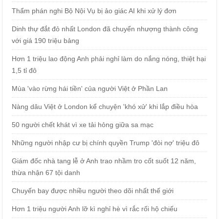
Thẩm phán nghi Bộ Nội Vụ bị ảo giác AI khi xử lý đơn
Dinh thự đắt đỏ nhất London đã chuyển nhượng thành công
với giá 190 triệu bảng
Hơn 1 triệu lao động Anh phải nghỉ làm do nắng nóng, thiệt hại
1,5 tỉ đô
Mùa 'vào rừng hái tiền' của người Việt ở Phần Lan
Nàng dâu Việt ở London kể chuyện 'khó xử' khi lắp điều hòa
50 người chết khát vì xe tải hỏng giữa sa mạc
Những người nhập cư bị chính quyền Trump 'đòi nợ' triệu đô
Giám đốc nhà tang lễ ở Anh trao nhầm tro cốt suốt 12 năm,
thừa nhận 67 tội danh
Chuyến bay được nhiều người theo dõi nhất thế giới
Hơn 1 triệu người Anh lỡ kì nghỉ hè vì rắc rối hộ chiếu