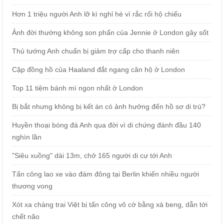
Hơn 1 triệu người Anh lỡ kì nghỉ hè vì rắc rối hộ chiếu
Ảnh đời thường không son phấn của Jennie ở London gây sốt
Thủ tướng Anh chuẩn bị giảm trợ cấp cho thanh niên
Cặp đồng hồ của Haaland đắt ngang căn hộ ở London
Top 11 tiệm bánh mì ngon nhất ở London
Bị bắt nhưng không bị kết án có ảnh hưởng đến hồ sơ di trú?
Huyền thoại bóng đá Anh qua đời vì di chứng đánh đầu 140
nghìn lần
"Siêu xuồng" dài 13m, chở 165 người di cư tới Anh
Tấn công lao xe vào đám đông tại Berlin khiến nhiều người
thương vong
Xót xa chàng trai Việt bị tấn công vô cớ bằng xà beng, dẫn tới
chết não