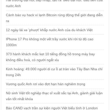
Hai trường đại học sáp nhập, tạo ra 'siêu đại học' đầu tiên của
nước Anh
Cảnh báo vụ hack ví lạnh Bitcoin rúng động thế giới đang diễn
ra
12 ngày lái xe 'phượt' khắp nước Anh của du khách Việt
IPhone 17 Pro không một vết trầy xước khi rời từ độ cao
1000m
373 hành khách mắc kẹt 10 tiếng đồng hồ trong máy bay
không điều hoà, có người ngất xỉu
Kinh hoàng: 49.000 người di cư ồ ạt tràn vào Tây Ban Nha chỉ
trong 24h
Vương quốc Anh rơi vào đợt hạn hán nghiêm trọng
Nữ sinh Việt tốt nghiệp thạc sĩ xuất sắc tại Anh, giành giải luận
văn tốt nhất khóa
Báo CAND vạch trần sự kiện người Việt biểu tình ở London