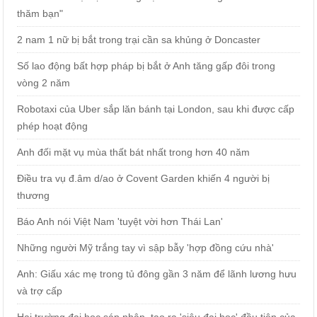
thăm bạn"
2 nam 1 nữ bị bắt trong trại cần sa khủng ở Doncaster
Số lao động bất hợp pháp bị bắt ở Anh tăng gấp đôi trong
vòng 2 năm
Robotaxi của Uber sắp lăn bánh tại London, sau khi được cấp
phép hoạt động
Anh đối mặt vụ mùa thất bát nhất trong hơn 40 năm
Điều tra vụ đ.âm d/ao ở Covent Garden khiến 4 người bị
thương
Báo Anh nói Việt Nam 'tuyệt vời hơn Thái Lan'
Những người Mỹ trắng tay vì sập bẫy 'hợp đồng cứu nhà'
Anh: Giấu xác mẹ trong tủ đông gần 3 năm để lãnh lương hưu
và trợ cấp