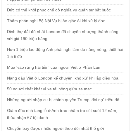
Đức có thể khôi phục chế độ nghĩa vụ quân sự bắt buộc
Thẩm phán nghi Bộ Nội Vụ bị ảo giác AI khi xử lý đơn
Dinh thự đắt đỏ nhất London đã chuyển nhượng thành công
với giá 190 triệu bảng
Hơn 1 triệu lao động Anh phải nghỉ làm do nắng nóng, thiệt hại
1,5 tỉ đô
Mùa 'vào rừng hái tiền' của người Việt ở Phần Lan
Nàng dâu Việt ở London kể chuyện 'khó xử' khi lắp điều hòa
50 người chết khát vì xe tải hỏng giữa sa mạc
Những người nhập cư bị chính quyền Trump 'đòi nợ' triệu đô
Giám đốc nhà tang lễ ở Anh trao nhầm tro cốt suốt 12 năm,
thừa nhận 67 tội danh
Chuyến bay được nhiều người theo dõi nhất thế giới