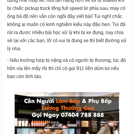
đụng nhẹ móp xe, một lần nặng hơn xe tui bị totaled khi
bị chiếc pickup truck tông full speed từ phía sau, may có
ông bà độ nên vẫn còn ngồi đây viết bài! Tui nghĩ chắc
không ai muốn có kinh nghiệm kiểu này đâu hen. Tui đã
rút ra được nhiều bài học xử lý khi bị xe đụng, nay chia
sẻ lại với các bạn, lỡ có xui bị đụng xe thì biết đường xử
lý nha.
- Nếu trường hợp bị nặng và có người bị thương, lúc đó
hồn vía lên mây rồi thì chỉ có gọi 911 liền dùm tui nếu
bạn còn tỉnh táo.