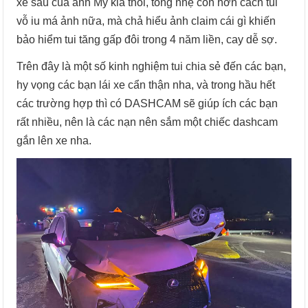
xe sau của anh Mỹ kia thôi, tông nhẹ còn hơn cách tui
vỗ iu má ảnh nữa, mà chả hiểu ảnh claim cái gì khiến
bảo hiểm tui tăng gấp đôi trong 4 năm liền, cay dễ sợ.
Trên đây là một số kinh nghiệm tui chia sẻ đến các bạn,
hy vọng các bạn lái xe cẩn thận nha, và trong hầu hết
các trường hợp thì có DASHCAM sẽ giúp ích các bạn
rất nhiều, nên là các nạn nên sắm một chiếc dashcam
gắn lên xe nha.