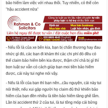
bảo hiểm làm việc với nhau thôi. Tuy nhiên, có thể còn
"hậu accident nữa"
- Nếu lỗi là của xe bên kia, bạn bị chấn thương hay đau
nhức gì đó, các bạn đi khám thì các chi phí đó đều có
thể claim bảo hiểm bên kia được, thậm chí chả bị gì thì
bọn luật sư vẫn có cách giúp bạn moi tiền bảo hiểm
được, cái này tui nghe nói vậy.
- Nếu là lỗi của bạn thì bạn nên...cầu nguyện, cái này tui
nói thiệt, nếu xui gặp người họ claim đủ thứ khiến bảo
hiểm của bạn đền nhiều là tiền bảo hiểm tăng ghê lắm.
Lần bị accident thứ 2 của tui, là tui tông móp cái bửng