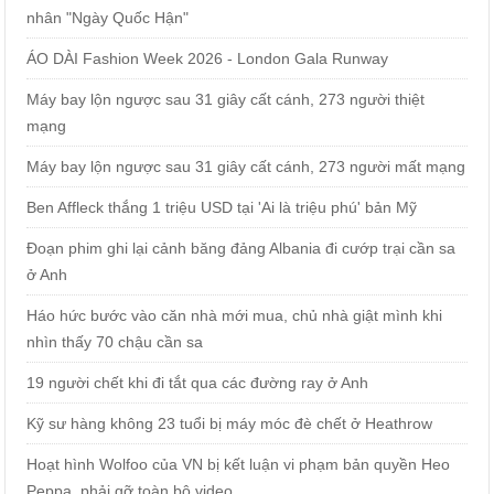
nhân "Ngày Quốc Hận"
ÁO DÀI Fashion Week 2026 - London Gala Runway
Máy bay lộn ngược sau 31 giây cất cánh, 273 người thiệt
mạng
Máy bay lộn ngược sau 31 giây cất cánh, 273 người mất mạng
Ben Affleck thắng 1 triệu USD tại 'Ai là triệu phú' bản Mỹ
Đoạn phim ghi lại cảnh băng đảng Albania đi cướp trại cần sa
ở Anh
Háo hức bước vào căn nhà mới mua, chủ nhà giật mình khi
nhìn thấy 70 chậu cần sa
19 người chết khi đi tắt qua các đường ray ở Anh
Kỹ sư hàng không 23 tuổi bị máy móc đè chết ở Heathrow
Hoạt hình Wolfoo của VN bị kết luận vi phạm bản quyền Heo
Peppa, phải gỡ toàn bộ video