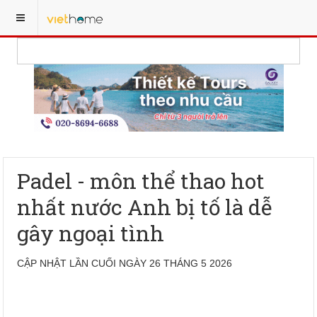
Padel - môn thể thao hot
nhất nước Anh bị tố là dễ
gây ngoại tình
CẬP NHẬT LẦN CUỐI NGÀY 26 THÁNG 5 2026