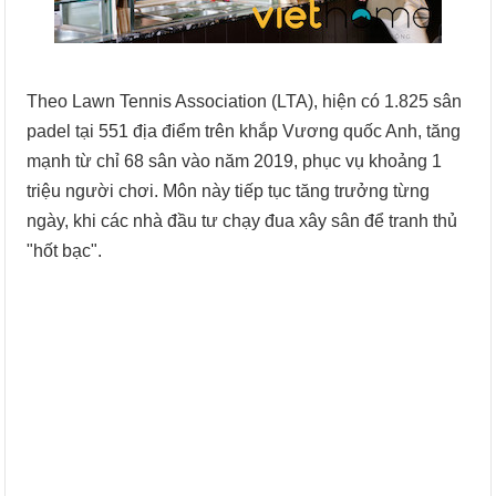
Theo Lawn Tennis Association (LTA), hiện có 1.825 sân
padel tại 551 địa điểm trên khắp Vương quốc Anh, tăng
mạnh từ chỉ 68 sân vào năm 2019, phục vụ khoảng 1
triệu người chơi. Môn này tiếp tục tăng trưởng từng
ngày, khi các nhà đầu tư chạy đua xây sân để tranh thủ
"hốt bạc".