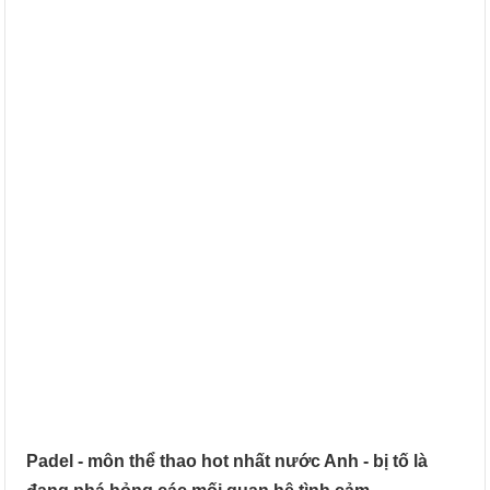
Padel - môn thể thao hot nhất nước Anh - bị tố là