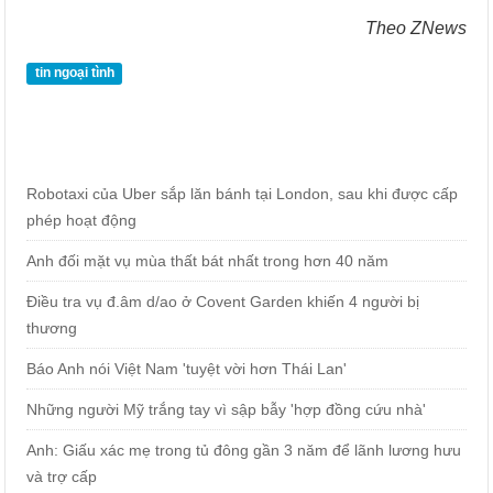
Theo ZNews
tin ngoại tình
Robotaxi của Uber sắp lăn bánh tại London, sau khi được cấp
phép hoạt động
Anh đối mặt vụ mùa thất bát nhất trong hơn 40 năm
Điều tra vụ đ.âm d/ao ở Covent Garden khiến 4 người bị
thương
Báo Anh nói Việt Nam 'tuyệt vời hơn Thái Lan'
Những người Mỹ trắng tay vì sập bẫy 'hợp đồng cứu nhà'
Anh: Giấu xác mẹ trong tủ đông gần 3 năm để lãnh lương hưu
và trợ cấp