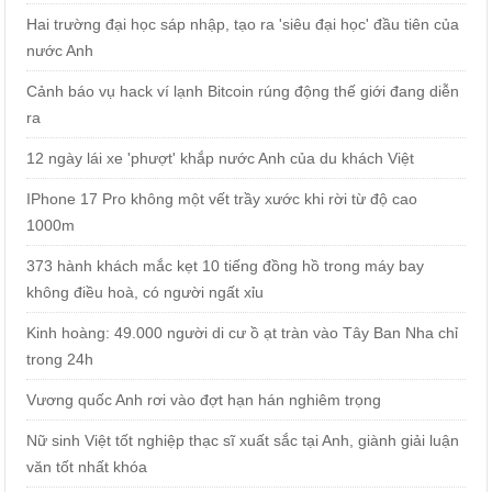
Hai trường đại học sáp nhập, tạo ra 'siêu đại học' đầu tiên của
nước Anh
Cảnh báo vụ hack ví lạnh Bitcoin rúng động thế giới đang diễn
ra
12 ngày lái xe 'phượt' khắp nước Anh của du khách Việt
IPhone 17 Pro không một vết trầy xước khi rời từ độ cao
1000m
373 hành khách mắc kẹt 10 tiếng đồng hồ trong máy bay
không điều hoà, có người ngất xỉu
Kinh hoàng: 49.000 người di cư ồ ạt tràn vào Tây Ban Nha chỉ
trong 24h
Vương quốc Anh rơi vào đợt hạn hán nghiêm trọng
Nữ sinh Việt tốt nghiệp thạc sĩ xuất sắc tại Anh, giành giải luận
văn tốt nhất khóa