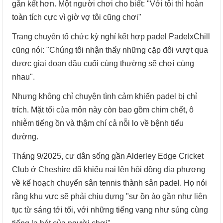
gắn kết hơn. Một người chơi cho biết: "Với tôi thì hoàn
toàn tích cực vì giờ vợ tôi cũng chơi"
Trang chuyên tổ chức kỳ nghỉ kết hợp padel PadelxChill
cũng nói: "Chúng tôi nhận thấy những cặp đôi vượt qua
được giai đoạn đầu cuối cùng thường sẽ chơi cùng
nhau".
Nhưng không chỉ chuyện tình cảm khiến padel bị chỉ
trích. Mặt tối của môn này còn bao gồm chim chết, ô
nhiễm tiếng ồn và thậm chí cả nỗi lo về bệnh tiểu
đường.
Tháng 9/2025, cư dân sống gần Alderley Edge Cricket
Club ở Cheshire đã khiếu nại lên hội đồng địa phương
về kế hoạch chuyển sân tennis thành sân padel. Họ nói
rằng khu vực sẽ phải chịu đựng "sự ồn ào gần như liên
tục từ sáng tới tối, với những tiếng vang như súng cùng