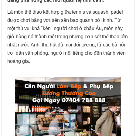
đang phá hỏng các mối quan hệ tình cảm.
Là môn thể thao kết hợp giữa tennis và squash, padel
được chơi bằng vợt trên sân bao quanh bởi kính. Từ
một thú vui khá "kén" người chơi ở châu Âu, môn này
giờ bùng nổ thành một trong những cơn sốt thể thao lớn
nhất nước Anh, thu hút đủ mọi đối tượng, từ các bà nội
trợ, dân văn phòng, người nổi tiếng cho đến thành viên
hoàng gia.