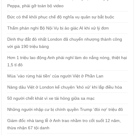
Peppa, phải gỡ toàn bộ video
Đức có thể khôi phục chế độ nghĩa vụ quân sự bắt buộc
Thẩm phán nghi Bộ Nội Vụ bị ảo giác AI khi xử lý đơn
Dinh thự đắt đỏ nhất London đã chuyển nhượng thành công
với giá 190 triệu bảng
Hơn 1 triệu lao động Anh phải nghỉ làm do nắng nóng, thiệt hại
1,5 tỉ đô
Mùa 'vào rừng hái tiền' của người Việt ở Phần Lan
Nàng dâu Việt ở London kể chuyện 'khó xử' khi lắp điều hòa
50 người chết khát vì xe tải hỏng giữa sa mạc
Những người nhập cư bị chính quyền Trump 'đòi nợ' triệu đô
Giám đốc nhà tang lễ ở Anh trao nhầm tro cốt suốt 12 năm,
thừa nhận 67 tội danh