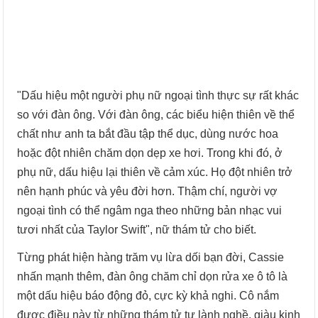
"Dấu hiệu một người phụ nữ ngoại tình thực sự rất khác
so với đàn ông. Với đàn ông, các biểu hiện thiên về thể
chất như anh ta bắt đầu tập thể dục, dùng nước hoa
hoặc đột nhiên chăm dọn dẹp xe hơi. Trong khi đó, ở
phụ nữ, dấu hiệu lại thiên về cảm xúc. Họ đột nhiên trở
nên hạnh phúc và yêu đời hơn. Thậm chí, người vợ
ngoại tình có thể ngâm nga theo những bản nhạc vui
tươi nhất của Taylor Swift", nữ thám tử cho biết.
Từng phát hiện hàng trăm vụ lừa dối bạn đời, Cassie
nhấn mạnh thêm, đàn ông chăm chỉ dọn rửa xe ô tô là
một dấu hiệu báo động đỏ, cực kỳ khả nghi. Cô nắm
được điều này từ những thám tử tư lành nghề, giàu kinh