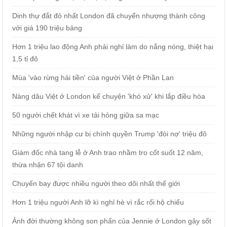
Dinh thự đắt đỏ nhất London đã chuyển nhượng thành công
với giá 190 triệu bảng
Hơn 1 triệu lao động Anh phải nghỉ làm do nắng nóng, thiệt hại
1,5 tỉ đô
Mùa 'vào rừng hái tiền' của người Việt ở Phần Lan
Nàng dâu Việt ở London kể chuyện 'khó xử' khi lắp điều hòa
50 người chết khát vì xe tải hỏng giữa sa mạc
Những người nhập cư bị chính quyền Trump 'đòi nợ' triệu đô
Giám đốc nhà tang lễ ở Anh trao nhầm tro cốt suốt 12 năm,
thừa nhận 67 tội danh
Chuyến bay được nhiều người theo dõi nhất thế giới
Hơn 1 triệu người Anh lỡ kì nghỉ hè vì rắc rối hộ chiếu
Ảnh đời thường không son phấn của Jennie ở London gây sốt