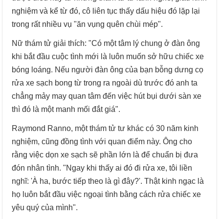
nghiệm và kể từ đó, cô liên tục thấy dấu hiệu đó lặp lại
trong rất nhiều vụ "ăn vụng quên chùi mép".
Nữ thám tử giải thích: "Có một tâm lý chung ở đàn ông
khi bắt đầu cuộc tình mới là luôn muốn sở hữu chiếc xe
bóng loáng. Nếu người đàn ông của bạn bỗng dưng cọ
rửa xe sạch bong từ trong ra ngoài dù trước đó anh ta
chẳng mảy may quan tâm đến việc hút bụi dưới sàn xe
thì đó là một manh mối đắt giá".
Raymond Ranno, một thám tử tư khác có 30 năm kinh
nghiệm, cũng đồng tình với quan điểm này. Ông cho
rằng việc dọn xe sạch sẽ phần lớn là để chuẩn bị đưa
đón nhân tình. "Ngay khi thấy ai đó đi rửa xe, tôi liền
nghĩ: 'À ha, bước tiếp theo là gì đây?'. Thật kinh ngạc là
họ luôn bắt đầu việc ngoại tình bằng cách rửa chiếc xe
yêu quý của mình".