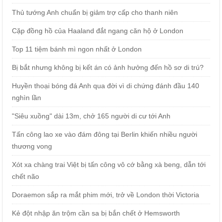
Thủ tướng Anh chuẩn bị giảm trợ cấp cho thanh niên
Cặp đồng hồ của Haaland đắt ngang căn hộ ở London
Top 11 tiệm bánh mì ngon nhất ở London
Bị bắt nhưng không bị kết án có ảnh hưởng đến hồ sơ di trú?
Huyền thoại bóng đá Anh qua đời vì di chứng đánh đầu 140
nghìn lần
"Siêu xuồng" dài 13m, chở 165 người di cư tới Anh
Tấn công lao xe vào đám đông tại Berlin khiến nhiều người
thương vong
Xót xa chàng trai Việt bị tấn công vô cớ bằng xà beng, dẫn tới
chết não
Doraemon sắp ra mắt phim mới, trở về London thời Victoria
Kẻ đột nhập ăn trộm cần sa bị bắn chết ở Hemsworth