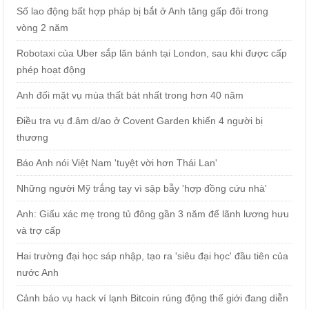
Số lao động bất hợp pháp bị bắt ở Anh tăng gấp đôi trong
vòng 2 năm
Robotaxi của Uber sắp lăn bánh tại London, sau khi được cấp
phép hoạt động
Anh đối mặt vụ mùa thất bát nhất trong hơn 40 năm
Điều tra vụ đ.âm d/ao ở Covent Garden khiến 4 người bị
thương
Báo Anh nói Việt Nam 'tuyệt vời hơn Thái Lan'
Những người Mỹ trắng tay vì sập bẫy 'hợp đồng cứu nhà'
Anh: Giấu xác mẹ trong tủ đông gần 3 năm để lãnh lương hưu
và trợ cấp
Hai trường đại học sáp nhập, tạo ra 'siêu đại học' đầu tiên của
nước Anh
Cảnh báo vụ hack ví lạnh Bitcoin rúng động thế giới đang diễn