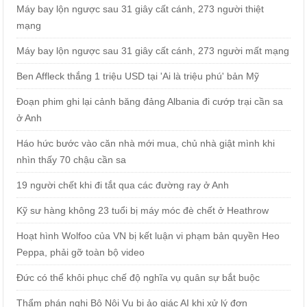
Máy bay lộn ngược sau 31 giây cất cánh, 273 người thiệt
mạng
Máy bay lộn ngược sau 31 giây cất cánh, 273 người mất mạng
Ben Affleck thắng 1 triệu USD tại 'Ai là triệu phú' bản Mỹ
Đoạn phim ghi lại cảnh băng đảng Albania đi cướp trại cần sa
ở Anh
Háo hức bước vào căn nhà mới mua, chủ nhà giật mình khi
nhìn thấy 70 chậu cần sa
19 người chết khi đi tắt qua các đường ray ở Anh
Kỹ sư hàng không 23 tuổi bị máy móc đè chết ở Heathrow
Hoạt hình Wolfoo của VN bị kết luận vi phạm bản quyền Heo
Peppa, phải gỡ toàn bộ video
Đức có thể khôi phục chế độ nghĩa vụ quân sự bắt buộc
Thẩm phán nghi Bộ Nội Vụ bị ảo giác AI khi xử lý đơn