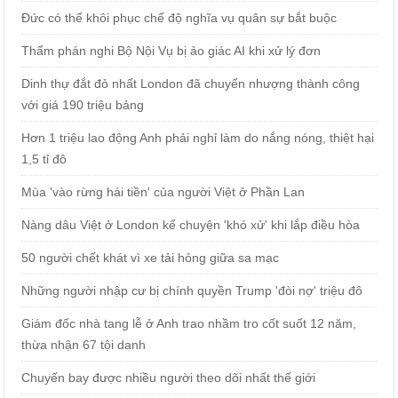
Đức có thể khôi phục chế độ nghĩa vụ quân sự bắt buộc
Thẩm phán nghi Bộ Nội Vụ bị ảo giác AI khi xử lý đơn
Dinh thự đắt đỏ nhất London đã chuyển nhượng thành công
với giá 190 triệu bảng
Hơn 1 triệu lao động Anh phải nghỉ làm do nắng nóng, thiệt hại
1,5 tỉ đô
Mùa 'vào rừng hái tiền' của người Việt ở Phần Lan
Nàng dâu Việt ở London kể chuyện 'khó xử' khi lắp điều hòa
50 người chết khát vì xe tải hỏng giữa sa mạc
Những người nhập cư bị chính quyền Trump 'đòi nợ' triệu đô
Giám đốc nhà tang lễ ở Anh trao nhầm tro cốt suốt 12 năm,
thừa nhận 67 tội danh
Chuyến bay được nhiều người theo dõi nhất thế giới