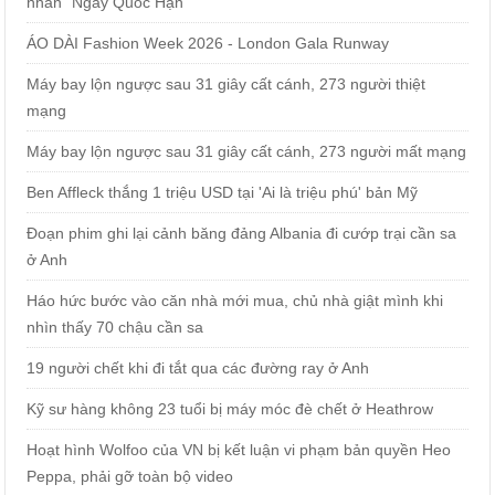
nhân "Ngày Quốc Hận"
ÁO DÀI Fashion Week 2026 - London Gala Runway
Máy bay lộn ngược sau 31 giây cất cánh, 273 người thiệt
mạng
Máy bay lộn ngược sau 31 giây cất cánh, 273 người mất mạng
Ben Affleck thắng 1 triệu USD tại 'Ai là triệu phú' bản Mỹ
Đoạn phim ghi lại cảnh băng đảng Albania đi cướp trại cần sa
ở Anh
Háo hức bước vào căn nhà mới mua, chủ nhà giật mình khi
nhìn thấy 70 chậu cần sa
19 người chết khi đi tắt qua các đường ray ở Anh
Kỹ sư hàng không 23 tuổi bị máy móc đè chết ở Heathrow
Hoạt hình Wolfoo của VN bị kết luận vi phạm bản quyền Heo
Peppa, phải gỡ toàn bộ video