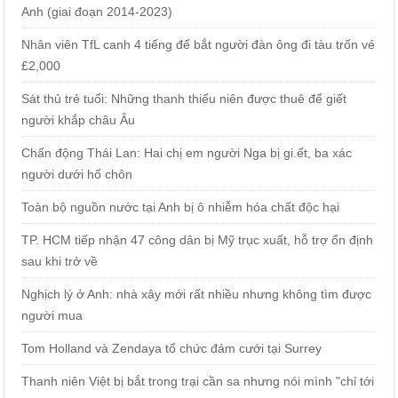
Anh (giai đoạn 2014-2023)
Nhân viên TfL canh 4 tiếng để bắt người đàn ông đi tàu trốn vé
£2,000
Sát thủ trẻ tuổi: Những thanh thiếu niên được thuê để giết
người khắp châu Âu
Chấn động Thái Lan: Hai chị em người Nga bị gi.ết, ba xác
người dưới hố chôn
Toàn bộ nguồn nước tại Anh bị ô nhiễm hóa chất độc hại
TP. HCM tiếp nhận 47 công dân bị Mỹ trục xuất, hỗ trợ ổn định
sau khi trở về
Nghịch lý ở Anh: nhà xây mới rất nhiều nhưng không tìm được
người mua
Tom Holland và Zendaya tổ chức đám cưới tại Surrey
Thanh niên Việt bị bắt trong trại cần sa nhưng nói mình "chỉ tới