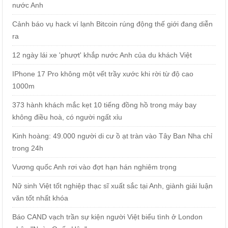
nước Anh
Cảnh báo vụ hack ví lạnh Bitcoin rúng động thế giới đang diễn
ra
12 ngày lái xe 'phượt' khắp nước Anh của du khách Việt
IPhone 17 Pro không một vết trầy xước khi rời từ độ cao
1000m
373 hành khách mắc kẹt 10 tiếng đồng hồ trong máy bay
không điều hoà, có người ngất xỉu
Kinh hoàng: 49.000 người di cư ồ ạt tràn vào Tây Ban Nha chỉ
trong 24h
Vương quốc Anh rơi vào đợt hạn hán nghiêm trọng
Nữ sinh Việt tốt nghiệp thạc sĩ xuất sắc tại Anh, giành giải luận
văn tốt nhất khóa
Báo CAND vạch trần sự kiện người Việt biểu tình ở London