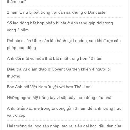
thăm bạn"
2 nam 1 nữ bị bắt trong trại cần sa khủng ở Doncaster
Số lao động bất hợp pháp bị bắt ở Anh tăng gấp đôi trong
vòng 2 năm
Robotaxi của Uber sắp lăn bánh tại London, sau khi được cấp
phép hoạt động
Anh đối mặt vụ mùa thất bát nhất trong hơn 40 năm
Điều tra vụ đ.âm d/ao ở Covent Garden khiến 4 người bị
thương
Báo Anh nói Việt Nam 'tuyệt vời hơn Thái Lan'
Những người Mỹ trắng tay vì sập bẫy 'hợp đồng cứu nhà'
Anh: Giấu xác mẹ trong tủ đông gần 3 năm để lãnh lương hưu
và trợ cấp
Hai trường đại học sáp nhập, tạo ra 'siêu đại học' đầu tiên của