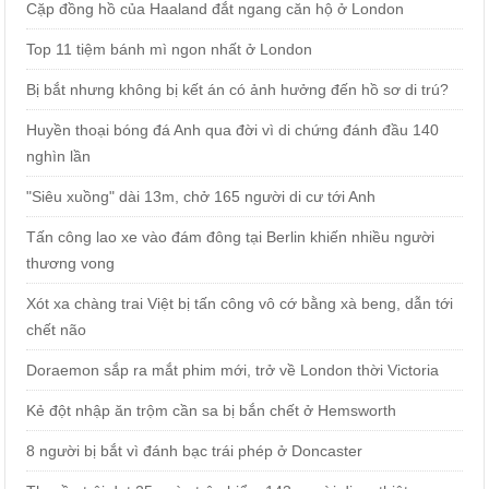
Cặp đồng hồ của Haaland đắt ngang căn hộ ở London
Top 11 tiệm bánh mì ngon nhất ở London
Bị bắt nhưng không bị kết án có ảnh hưởng đến hồ sơ di trú?
Huyền thoại bóng đá Anh qua đời vì di chứng đánh đầu 140
nghìn lần
"Siêu xuồng" dài 13m, chở 165 người di cư tới Anh
Tấn công lao xe vào đám đông tại Berlin khiến nhiều người
thương vong
Xót xa chàng trai Việt bị tấn công vô cớ bằng xà beng, dẫn tới
chết não
Doraemon sắp ra mắt phim mới, trở về London thời Victoria
Kẻ đột nhập ăn trộm cần sa bị bắn chết ở Hemsworth
8 người bị bắt vì đánh bạc trái phép ở Doncaster