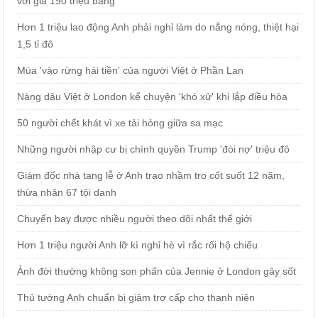
với giá 190 triệu bảng
Hơn 1 triệu lao động Anh phải nghỉ làm do nắng nóng, thiệt hại
1,5 tỉ đô
Mùa 'vào rừng hái tiền' của người Việt ở Phần Lan
Nàng dâu Việt ở London kể chuyện 'khó xử' khi lắp điều hòa
50 người chết khát vì xe tải hỏng giữa sa mạc
Những người nhập cư bị chính quyền Trump 'đòi nợ' triệu đô
Giám đốc nhà tang lễ ở Anh trao nhầm tro cốt suốt 12 năm,
thừa nhận 67 tội danh
Chuyến bay được nhiều người theo dõi nhất thế giới
Hơn 1 triệu người Anh lỡ kì nghỉ hè vì rắc rối hộ chiếu
Ảnh đời thường không son phấn của Jennie ở London gây sốt
Thủ tướng Anh chuẩn bị giảm trợ cấp cho thanh niên