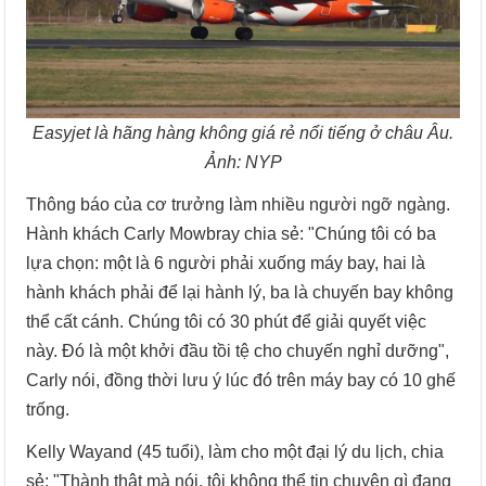
Easyjet là hãng hàng không giá rẻ nổi tiếng ở châu Âu.
Ảnh: NYP
Thông báo của cơ trưởng làm nhiều người ngỡ ngàng.
Hành khách Carly Mowbray chia sẻ: "Chúng tôi có ba
lựa chọn: một là 6 người phải xuống máy bay, hai là
hành khách phải để lại hành lý, ba là chuyến bay không
thể cất cánh. Chúng tôi có 30 phút để giải quyết việc
này. Đó là một khởi đầu tồi tệ cho chuyến nghỉ dưỡng",
Carly nói, đồng thời lưu ý lúc đó trên máy bay có 10 ghế
trống.
Kelly Wayand (45 tuổi), làm cho một đại lý du lịch, chia
sẻ: "Thành thật mà nói, tôi không thể tin chuyện gì đang