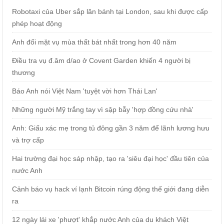
Robotaxi của Uber sắp lăn bánh tại London, sau khi được cấp
phép hoạt động
Anh đối mặt vụ mùa thất bát nhất trong hơn 40 năm
Điều tra vụ đ.âm d/ao ở Covent Garden khiến 4 người bị
thương
Báo Anh nói Việt Nam 'tuyệt vời hơn Thái Lan'
Những người Mỹ trắng tay vì sập bẫy 'hợp đồng cứu nhà'
Anh: Giấu xác mẹ trong tủ đông gần 3 năm để lãnh lương hưu
và trợ cấp
Hai trường đại học sáp nhập, tạo ra 'siêu đại học' đầu tiên của
nước Anh
Cảnh báo vụ hack ví lạnh Bitcoin rúng động thế giới đang diễn
ra
12 ngày lái xe 'phượt' khắp nước Anh của du khách Việt