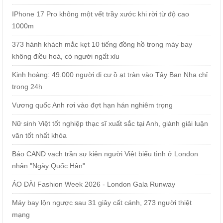
IPhone 17 Pro không một vết trầy xước khi rời từ độ cao
1000m
373 hành khách mắc kẹt 10 tiếng đồng hồ trong máy bay
không điều hoà, có người ngất xỉu
Kinh hoàng: 49.000 người di cư ồ ạt tràn vào Tây Ban Nha chỉ
trong 24h
Vương quốc Anh rơi vào đợt hạn hán nghiêm trọng
Nữ sinh Việt tốt nghiệp thạc sĩ xuất sắc tại Anh, giành giải luận
văn tốt nhất khóa
Báo CAND vạch trần sự kiện người Việt biểu tình ở London
nhân "Ngày Quốc Hận"
ÁO DÀI Fashion Week 2026 - London Gala Runway
Máy bay lộn ngược sau 31 giây cất cánh, 273 người thiệt
mạng