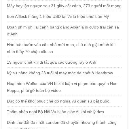
Máy bay lộn ngược sau 31 giây cất cánh, 273 người mất mạng
Ben Affleck thắng 1 triệu USD tại 'Ai là triệu phú' bản Mỹ
Đoạn phim ghi lại cảnh băng đảng Albania đi cướp trại cần sa
ở Anh
Háo hức bước vào căn nhà mới mua, chủ nhà giật mình khi
nhìn thấy 70 chậu cần sa
19 người chết khi đi tắt qua các đường ray ở Anh
Kỹ sư hàng không 23 tuổi bị máy móc đè chết ở Heathrow
Hoạt hình Wolfoo của VN bị kết luận vi phạm bản quyền Heo
Peppa, phải gỡ toàn bộ video
Đức có thể khôi phục chế độ nghĩa vụ quân sự bắt buộc
Thẩm phán nghi Bộ Nội Vụ bị ảo giác AI khi xử lý đơn
Dinh thự đắt đỏ nhất London đã chuyển nhượng thành công