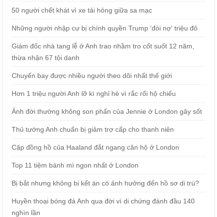
50 người chết khát vì xe tải hỏng giữa sa mạc
Những người nhập cư bị chính quyền Trump 'đòi nợ' triệu đô
Giám đốc nhà tang lễ ở Anh trao nhầm tro cốt suốt 12 năm,
thừa nhận 67 tội danh
Chuyến bay được nhiều người theo dõi nhất thế giới
Hơn 1 triệu người Anh lỡ kì nghỉ hè vì rắc rối hộ chiếu
Ảnh đời thường không son phấn của Jennie ở London gây sốt
Thủ tướng Anh chuẩn bị giảm trợ cấp cho thanh niên
Cặp đồng hồ của Haaland đắt ngang căn hộ ở London
Top 11 tiệm bánh mì ngon nhất ở London
Bị bắt nhưng không bị kết án có ảnh hưởng đến hồ sơ di trú?
Huyền thoại bóng đá Anh qua đời vì di chứng đánh đầu 140
nghìn lần