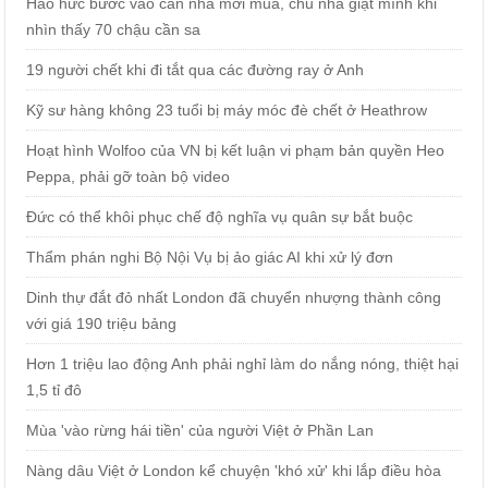
Háo hức bước vào căn nhà mới mua, chủ nhà giật mình khi
nhìn thấy 70 chậu cần sa
19 người chết khi đi tắt qua các đường ray ở Anh
Kỹ sư hàng không 23 tuổi bị máy móc đè chết ở Heathrow
Hoạt hình Wolfoo của VN bị kết luận vi phạm bản quyền Heo
Peppa, phải gỡ toàn bộ video
Đức có thể khôi phục chế độ nghĩa vụ quân sự bắt buộc
Thẩm phán nghi Bộ Nội Vụ bị ảo giác AI khi xử lý đơn
Dinh thự đắt đỏ nhất London đã chuyển nhượng thành công
với giá 190 triệu bảng
Hơn 1 triệu lao động Anh phải nghỉ làm do nắng nóng, thiệt hại
1,5 tỉ đô
Mùa 'vào rừng hái tiền' của người Việt ở Phần Lan
Nàng dâu Việt ở London kể chuyện 'khó xử' khi lắp điều hòa