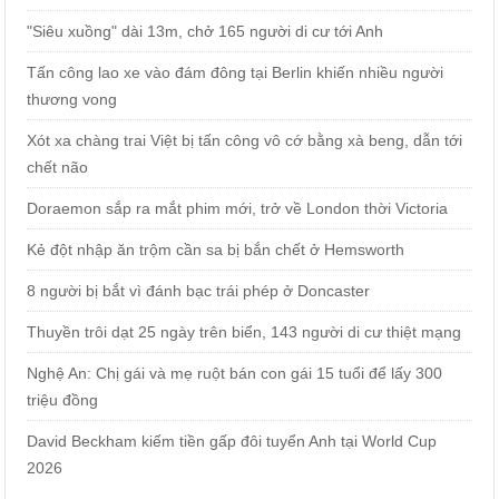
"Siêu xuồng" dài 13m, chở 165 người di cư tới Anh
Tấn công lao xe vào đám đông tại Berlin khiến nhiều người
thương vong
Xót xa chàng trai Việt bị tấn công vô cớ bằng xà beng, dẫn tới
chết não
Doraemon sắp ra mắt phim mới, trở về London thời Victoria
Kẻ đột nhập ăn trộm cần sa bị bắn chết ở Hemsworth
8 người bị bắt vì đánh bạc trái phép ở Doncaster
Thuyền trôi dạt 25 ngày trên biển, 143 người di cư thiệt mạng
Nghệ An: Chị gái và mẹ ruột bán con gái 15 tuổi để lấy 300
triệu đồng
David Beckham kiếm tiền gấp đôi tuyển Anh tại World Cup
2026