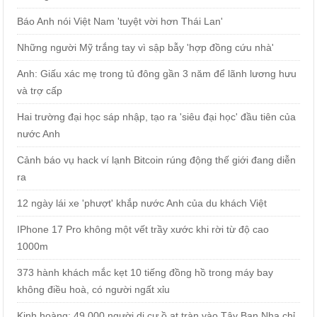
Báo Anh nói Việt Nam 'tuyệt vời hơn Thái Lan'
Những người Mỹ trắng tay vì sập bẫy 'hợp đồng cứu nhà'
Anh: Giấu xác mẹ trong tủ đông gần 3 năm để lãnh lương hưu
và trợ cấp
Hai trường đại học sáp nhập, tạo ra 'siêu đại học' đầu tiên của
nước Anh
Cảnh báo vụ hack ví lạnh Bitcoin rúng động thế giới đang diễn
ra
12 ngày lái xe 'phượt' khắp nước Anh của du khách Việt
IPhone 17 Pro không một vết trầy xước khi rời từ độ cao
1000m
373 hành khách mắc kẹt 10 tiếng đồng hồ trong máy bay
không điều hoà, có người ngất xỉu
Kinh hoàng: 49.000 người di cư ồ ạt tràn vào Tây Ban Nha chỉ