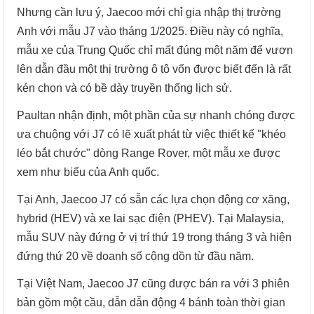
Nhưng cần lưu ý, Jaecoo mới chỉ gia nhập thị trường
Anh với mẫu J7 vào tháng 1/2025. Điều này có nghĩa,
mẫu xe của Trung Quốc chỉ mất đúng một năm để vươn
lên dẫn đầu một thị trường ô tô vốn được biết đến là rất
kén chọn và có bề dày truyền thống lịch sử.
Paultan nhận định, một phần của sự nhanh chóng được
ưa chuộng với J7 có lẽ xuất phát từ việc thiết kế "khéo
léo bắt chước" dòng Range Rover, một mẫu xe được
xem như biểu của Anh quốc.
Tại Anh, Jaecoo J7 có sẵn các lựa chọn động cơ xăng,
hybrid (HEV) và xe lai sạc điện (PHEV). Tại Malaysia,
mẫu SUV này đứng ở vị trí thứ 19 trong tháng 3 và hiện
đứng thứ 20 về doanh số cộng dồn từ đầu năm.
Tại Việt Nam, Jaecoo J7 cũng được bán ra với 3 phiên
bản gồm một cầu, dẫn dẫn động 4 bánh toàn thời gian