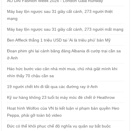
ÁO DÀI Fashion Week 2026 - London Gala Runway
Máy bay lộn ngược sau 31 giây cất cánh, 273 người thiệt
mạng
Máy bay lộn ngược sau 31 giây cất cánh, 273 người mất mạng
Ben Affleck thắng 1 triệu USD tại 'Ai là triệu phú' bản Mỹ
Đoạn phim ghi lại cảnh băng đảng Albania đi cướp trại cần sa
ở Anh
Háo hức bước vào căn nhà mới mua, chủ nhà giật mình khi
nhìn thấy 70 chậu cần sa
19 người chết khi đi tắt qua các đường ray ở Anh
Kỹ sư hàng không 23 tuổi bị máy móc đè chết ở Heathrow
Hoạt hình Wolfoo của VN bị kết luận vi phạm bản quyền Heo
Peppa, phải gỡ toàn bộ video
Đức có thể khôi phục chế độ nghĩa vụ quân sự bắt buộc