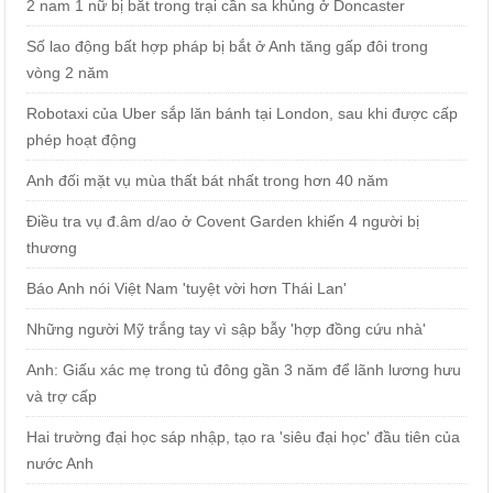
2 nam 1 nữ bị bắt trong trại cần sa khủng ở Doncaster
Số lao động bất hợp pháp bị bắt ở Anh tăng gấp đôi trong
vòng 2 năm
Robotaxi của Uber sắp lăn bánh tại London, sau khi được cấp
phép hoạt động
Anh đối mặt vụ mùa thất bát nhất trong hơn 40 năm
Điều tra vụ đ.âm d/ao ở Covent Garden khiến 4 người bị
thương
Báo Anh nói Việt Nam 'tuyệt vời hơn Thái Lan'
Những người Mỹ trắng tay vì sập bẫy 'hợp đồng cứu nhà'
Anh: Giấu xác mẹ trong tủ đông gần 3 năm để lãnh lương hưu
và trợ cấp
Hai trường đại học sáp nhập, tạo ra 'siêu đại học' đầu tiên của
nước Anh