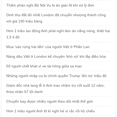
Thẩm phán nghi Bộ Nội Vụ bị ảo giác AI khi xử lý đơn
Dinh thự đắt đỏ nhất London đã chuyển nhượng thành công
với giá 190 triệu bảng
Hơn 1 triệu lao động Anh phải nghỉ làm do nắng nóng, thiệt hại
1,5 tỉ đô
Mùa 'vào rừng hái tiền' của người Việt ở Phần Lan
Nàng dâu Việt ở London kể chuyện 'khó xử' khi lắp điều hòa
50 người chết khát vì xe tải hỏng giữa sa mạc
Những người nhập cư bị chính quyền Trump 'đòi nợ' triệu đô
Giám đốc nhà tang lễ ở Anh trao nhầm tro cốt suốt 12 năm,
thừa nhận 67 tội danh
Chuyến bay được nhiều người theo dõi nhất thế giới
Hơn 1 triệu người Anh lỡ kì nghỉ hè vì rắc rối hộ chiếu