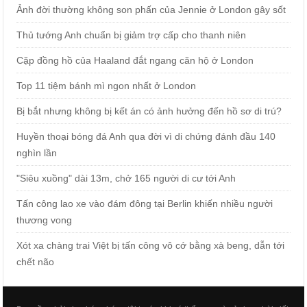
Ảnh đời thường không son phấn của Jennie ở London gây sốt
Thủ tướng Anh chuẩn bị giảm trợ cấp cho thanh niên
Cặp đồng hồ của Haaland đắt ngang căn hộ ở London
Top 11 tiệm bánh mì ngon nhất ở London
Bị bắt nhưng không bị kết án có ảnh hưởng đến hồ sơ di trú?
Huyền thoại bóng đá Anh qua đời vì di chứng đánh đầu 140
nghìn lần
"Siêu xuồng" dài 13m, chở 165 người di cư tới Anh
Tấn công lao xe vào đám đông tại Berlin khiến nhiều người
thương vong
Xót xa chàng trai Việt bị tấn công vô cớ bằng xà beng, dẫn tới
chết não