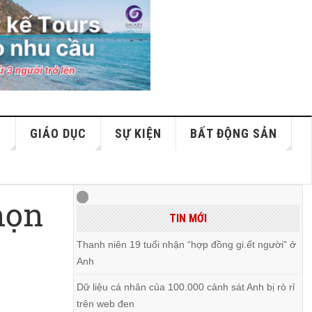
S
GIÁO DỤC
SỰ KIỆN
BẤT ĐỘNG SẢN
họn
TIN MỚI
Thanh niên 19 tuổi nhận “hợp đồng gi.ết người" ở
Anh
Dữ liệu cá nhân của 100.000 cảnh sát Anh bị rò rỉ
trên web đen