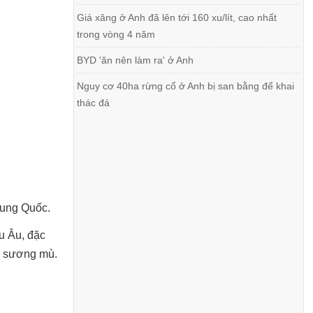
Giá xăng ở Anh đã lên tới 160 xu/lít, cao nhất
trong vòng 4 năm
BYD 'ăn nên làm ra' ở Anh
Nguy cơ 40ha rừng cổ ở Anh bị san bằng để khai
thác đá
rung Quốc.
u Âu, đặc
ở sương mù.