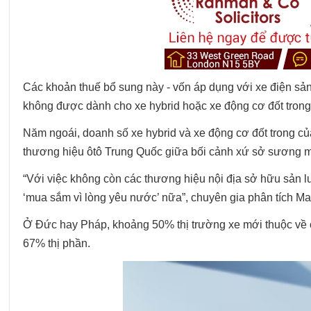
Các khoản thuế bổ sung này - vốn áp dụng với xe điện sản
không được dành cho xe hybrid hoặc xe động cơ đốt trong
Năm ngoái, doanh số xe hybrid và xe động cơ đốt trong củ
thương hiệu ôtô Trung Quốc giữa bối cảnh xứ sở sương mù
“Với việc không còn các thương hiệu nội địa sở hữu sản 
‘mua sắm vì lòng yêu nước’ nữa”, chuyên gia phân tích Ma
Ở Đức hay Pháp, khoảng 50% thị trường xe mới thuộc về c
67% thị phần.