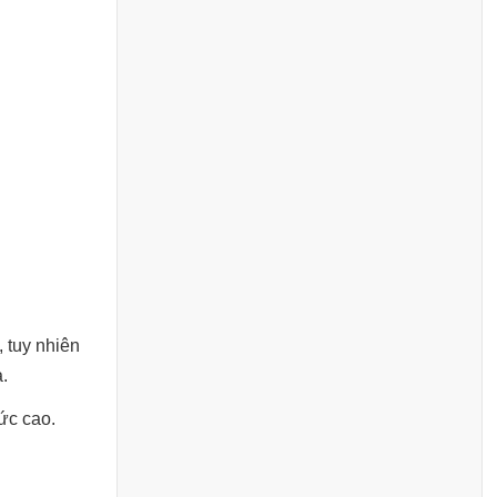
 tuy nhiên
à.
ức cao.