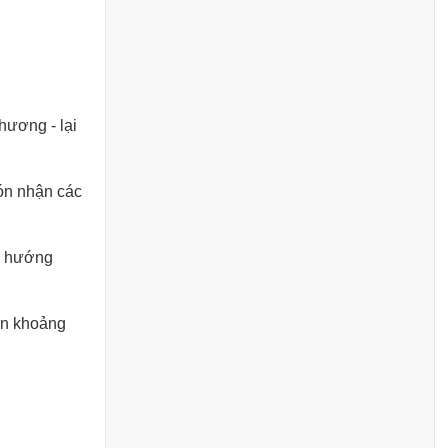
hương - lại
đón nhận các
xu hướng
ến khoảng