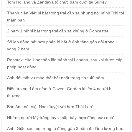
Tom Holland và Zendaya tổ chức đám cưới tại Surrey
Thanh niên Việt bị bắt trong trại cần sa nhưng nói mình "chỉ tới
thăm bạn"
2 nam 1 nữ bị bắt trong trại cần sa khủng ở Doncaster
Số lao động bất hợp pháp bị bắt ở Anh tăng gấp đôi trong
vòng 2 năm
Robotaxi của Uber sắp lăn bánh tại London, sau khi được cấp
phép hoạt động
Anh đối mặt vụ mùa thất bát nhất trong hơn 40 năm
Điều tra vụ đ.âm d/ao ở Covent Garden khiến 4 người bị
thương
Báo Anh nói Việt Nam 'tuyệt vời hơn Thái Lan'
Những người Mỹ trắng tay vì sập bẫy 'hợp đồng cứu nhà'
Anh: Giấu xác mẹ trong tủ đông gần 3 năm để lãnh lương hưu