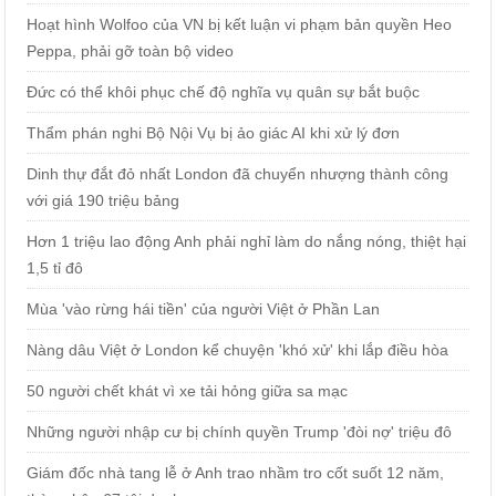
Hoạt hình Wolfoo của VN bị kết luận vi phạm bản quyền Heo
Peppa, phải gỡ toàn bộ video
Đức có thể khôi phục chế độ nghĩa vụ quân sự bắt buộc
Thẩm phán nghi Bộ Nội Vụ bị ảo giác AI khi xử lý đơn
Dinh thự đắt đỏ nhất London đã chuyển nhượng thành công
với giá 190 triệu bảng
Hơn 1 triệu lao động Anh phải nghỉ làm do nắng nóng, thiệt hại
1,5 tỉ đô
Mùa 'vào rừng hái tiền' của người Việt ở Phần Lan
Nàng dâu Việt ở London kể chuyện 'khó xử' khi lắp điều hòa
50 người chết khát vì xe tải hỏng giữa sa mạc
Những người nhập cư bị chính quyền Trump 'đòi nợ' triệu đô
Giám đốc nhà tang lễ ở Anh trao nhầm tro cốt suốt 12 năm,