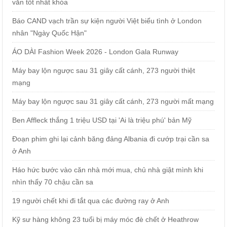
văn tốt nhất khóa
Báo CAND vạch trần sự kiện người Việt biểu tình ở London
nhân "Ngày Quốc Hận"
ÁO DÀI Fashion Week 2026 - London Gala Runway
Máy bay lộn ngược sau 31 giây cất cánh, 273 người thiệt
mạng
Máy bay lộn ngược sau 31 giây cất cánh, 273 người mất mạng
Ben Affleck thắng 1 triệu USD tại 'Ai là triệu phú' bản Mỹ
Đoạn phim ghi lại cảnh băng đảng Albania đi cướp trại cần sa
ở Anh
Háo hức bước vào căn nhà mới mua, chủ nhà giật mình khi
nhìn thấy 70 chậu cần sa
19 người chết khi đi tắt qua các đường ray ở Anh
Kỹ sư hàng không 23 tuổi bị máy móc đè chết ở Heathrow