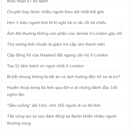
thừa nhận 67 tội danh
Chuyến bay được nhiều người theo dõi nhất thế giới
Hơn 1 triệu người Anh lỡ kì nghỉ hè vì rắc rối hộ chiếu
Ảnh đời thường không son phấn của Jennie ở London gây sốt
Thủ tướng Anh chuẩn bị giảm trợ cấp cho thanh niên
Cặp đồng hồ của Haaland đắt ngang căn hộ ở London
Top 11 tiệm bánh mì ngon nhất ở London
Bị bắt nhưng không bị kết án có ảnh hưởng đến hồ sơ di trú?
Huyền thoại bóng đá Anh qua đời vì di chứng đánh đầu 140
nghìn lần
"Siêu xuồng" dài 13m, chở 165 người di cư tới Anh
Tấn công lao xe vào đám đông tại Berlin khiến nhiều người
thương vong