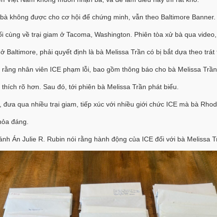
bà không được cho cơ hội để chứng minh, vẫn theo Baltimore Banner.
cuối cùng về trại giam ở Tacoma, Washington. Phiên tòa xử bà qua vide
ở Baltimore, phải quyết định là bà Melissa Trần có bị bắt dựa theo trát
 rằng nhân viên ICE phạm lỗi, bao gồm thông báo cho bà Melissa Trần t
hích rõ hơn. Sau đó, tới phiên bà Melissa Trần phát biểu.
, đưa qua nhiều trại giam, tiếp xúc với nhiều giới chức ICE mà bà Rhod
hỏa đáng.
h Án Julie R. Rubin nói rằng hành động của ICE đối với bà Melissa Trầ