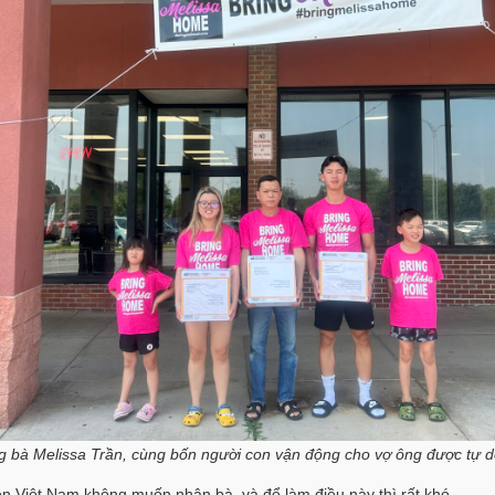
 bà Melissa Trần, cùng bốn người con vận động cho vợ ông được tự 
 Việt Nam không muốn nhận bà, và để làm điều này thì rất khó.