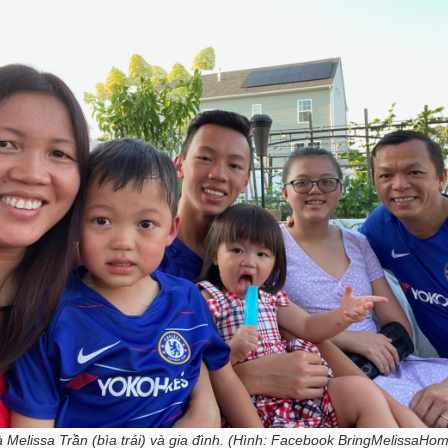
 Melissa Trần (bìa trái) và gia đình. (Hình: Facebook BringMelissaHo