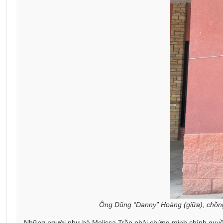
Ông Dũng “Danny” Hoàng (giữa), chồng
Những người như bà Melissa Trần phải chứng minh chính quyền