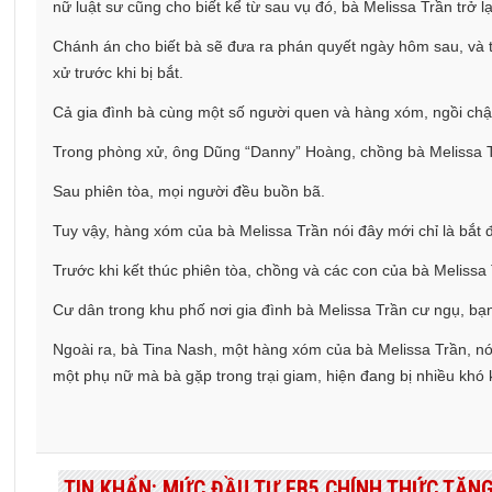
nữ luật sư cũng cho biết kể từ sau vụ đó, bà Melissa Trần trở 
Chánh án cho biết bà sẽ đưa ra phán quyết ngày hôm sau, và t
xử trước khi bị bắt.
Cả gia đình bà cùng một số người quen và hàng xóm, ngồi chậ
Trong phòng xử, ông Dũng “Danny” Hoàng, chồng bà Melissa Trầ
Sau phiên tòa, mọi người đều buồn bã.
Tuy vậy, hàng xóm của bà Melissa Trần nói đây mới chỉ là bắt đ
Trước khi kết thúc phiên tòa, chồng và các con của bà Melissa
Cư dân trong khu phố nơi gia đình bà Melissa Trần cư ngụ, bạ
Ngoài ra, bà Tina Nash, một hàng xóm của bà Melissa Trần, nó
một phụ nữ mà bà gặp trong trại giam, hiện đang bị nhiều khó 
TIN KHẨN: MỨC ĐẦU TƯ EB5 CHÍNH THỨC TĂNG 