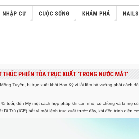
NHẬP CƯ
CUỘC SỐNG
KHÁM PHÁ
NAILS
ẾT THÚC PHIÊN TÒA TRỤC XUẤT ‘TRONG NƯỚC MẮT’
ị Mộng Tuyền, bị trục xuất khỏi Hoa Kỳ vì lỗi lầm bà vướng phải cách 
3 tuổi, đến Mỹ một cách hợp pháp khi còn nhỏ, có chồng và là mẹ của
i Trú (ICE) bắt vì một lệnh trục xuất trước đây, khi đến trình diện