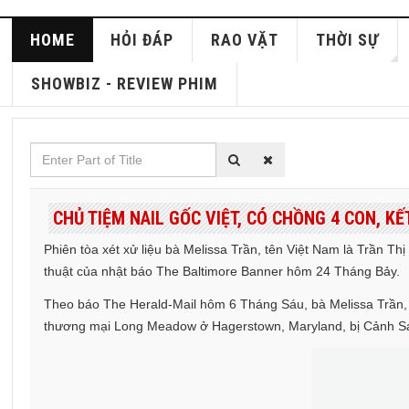
HOME
HỎI ĐÁP
RAO VẶT
THỜI SỰ
SHOWBIZ - REVIEW PHIM
Enter
Part
of
CHỦ TIỆM NAIL GỐC VIỆT, CÓ CHỒNG 4 CON, K
Title
Phiên tòa xét xử liệu bà Melissa Trần, tên Việt Nam là Trần Th
thuật của nhật báo The Baltimore Banner hôm 24 Tháng Bảy.
Theo báo The Herald-Mail hôm 6 Tháng Sáu, bà Melissa Trần, 4
thương mại Long Meadow ở Hagerstown, Maryland, bị Cảnh Sát D