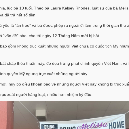
inia, lúc bà 19 tuổi. Theo bà Laura Kelsey Rhodes, luật sư của bà Mel
và đã trả hết số tiền.
yếu là “án treo” và bà được phép ra ngoài đi làm trong thời gian thụ 
 có “vấn đề” nào, cho tới ngày 12 Tháng Năm mới bị bắt.
bao gồm không trục xuất những người Việt chưa có quốc tịch Mỹ nhưn
t chấp thỏa thuận này, đe dọa trừng phạt chính quyền Việt Nam, và 
hính quyền Mỹ ngưng trục xuất những người này.
ới, hủy bỏ điều khoản bảo vệ những người Việt này không bị trục xuấ
trục xuất người hàng loạt, nhiều hơn nhiệm kỳ đầu.