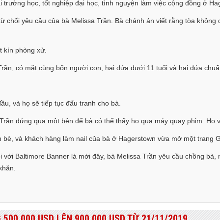
lại trường học, tốt nghiệp đại học, tình nguyện làm việc cộng đồng ở H
ừ chối yêu cầu của bà Melissa Trần. Bà chánh án viết rằng tòa không 
t kín phòng xử.
n, có mặt cùng bốn người con, hai đứa dưới 11 tuổi và hai đứa chuẩn
ầu, và họ sẽ tiếp tục đấu tranh cho bà.
 Trần đứng qua một bên để bà có thể thấy họ qua máy quay phim. Họ vẫ
n bè, và khách hàng làm nail của bà ở Hagerstown vừa mở một trang G
i với Baltimore Banner là mới đây, bà Melissa Trần yêu cầu chồng bà,
khăn.
500.000 USD LÊN 900.000 USD TỪ 21/11/2019