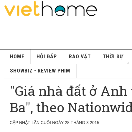
HOME
HỎI ĐÁP
RAO VẶT
THỜI SỰ
SHOWBIZ - REVIEW PHIM
"Giá nhà đất ở Anh
Ba", theo Nationwi
CẬP NHẬT LẦN CUỐI NGÀY 28 THÁNG 3 2015
Nationwide