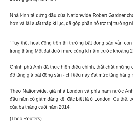
Giá
nhà
Nhà kinh tế đứng đầu của Nationwide Robert Gardner cho 
ở
hơn và lãi suất thấp kỉ lục, đã góp phần hỗ trợ thị trường n
Anh
đạt
mức
"Tuy thế, hoạt động trên thị trường bất động sản vẫn cò
tăng
trong
tháng Một đạt dưới mức cùng kì năm trước khoảng 
t
nhất
Chính phủ Anh đã thực hiện điều chỉnh, thắt chặt những 
ính
độ tăng
giá bất động sản - chỉ tiêu này đạt mức tăng hà
từ
tháng
Theo Nationwide, giá nhà London và phía nam nước Anh
Chín
đầu năm có
giảm đáng kể, đặc biệt là ở London. Cụ thể, t
năm
của ba tháng cuối
năm 2014.
2013
(Theo Reuters)
trong
tháng