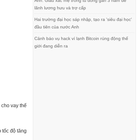
Anh: Giấu xác mẹ trong tủ đông gần 3 năm để
lãnh lương hưu và trợ cấp
Hai trường đại học sáp nhập, tạo ra 'siêu đại học'
đầu tiên của nước Anh
Cảnh báo vụ hack ví lạnh Bitcoin rúng động thế
giới đang diễn ra
 cho vay thế
p tốc độ tăng