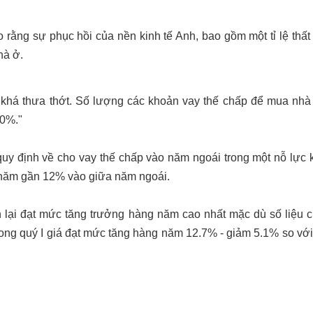
rằng sự phục hồi của nền kinh tế Anh, bao gồm một tỉ lệ thất
hà ở.
n khá thưa
thớt. Số lượng các khoản vay thế chấp để mua nhà
20%."
quy định về
cho vay thế chấp vào năm ngoái trong một nỗ lực 
ng năm gần 12% vào
giữa năm ngoái.
 lại đạt mức
tăng trưởng hàng năm cao nhất mặc dù số liệu 
rong quý I giá đạt mức
tăng hàng năm 12.7% - giảm 5.1% so vớ