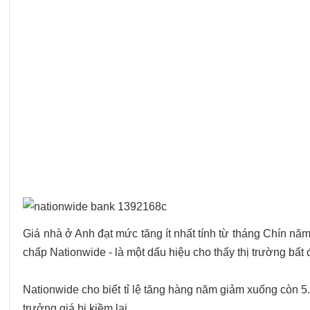
thông
báo
tốc
độ
tăng
của
giá
nhà
đất
ở
Anh
giảm
Giá nhà ở Anh đạt mức tăng ít nhất tính từ tháng Chín n
trong
chấp Nationwide - là một dấu hiệu cho thấy thị trường bất
tháng
Ba
Nationwide cho biết tỉ lệ tăng hàng năm giảm xuống còn 
trưởng giá bị kiềm lại.