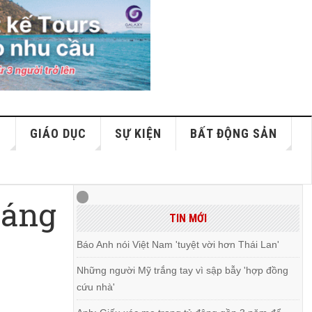
S
GIÁO DỤC
SỰ KIỆN
BẤT ĐỘNG SẢN
háng
TIN MỚI
Báo Anh nói Việt Nam 'tuyệt vời hơn Thái Lan'
Những người Mỹ trắng tay vì sập bẫy 'hợp đồng
cứu nhà'