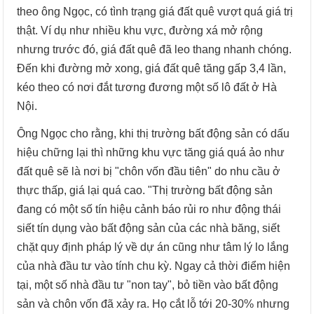
theo ông Ngọc, có tình trạng giá đất quê vượt quá giá trị
thật. Ví dụ như nhiều khu vực, đường xá mở rộng
nhưng trước đó, giá đất quê đã leo thang nhanh chóng.
Đến khi đường mở xong, giá đất quê tăng gấp 3,4 lần,
kéo theo có nơi đắt tương đương một số lô đất ở Hà
Nội.
Ông Ngọc cho rằng, khi thị trường bất động sản có dấu
hiệu chững lại thì những khu vực tăng giá quá ảo như
đất quê sẽ là nơi bị "chôn vốn đầu tiên" do nhu cầu ở
thực thấp, giá lại quá cao. "Thị trường bất động sản
đang có một số tín hiệu cảnh báo rủi ro như động thái
siết tín dụng vào bất động sản của các nhà băng, siết
chặt quy định pháp lý về dự án cũng như tâm lý lo lắng
của nhà đầu tư vào tính chu kỳ. Ngay cả thời điểm hiện
tại, một số nhà đầu tư "non tay", bỏ tiền vào bất động
sản và chôn vốn đã xảy ra. Họ cắt lỗ tới 20-30% nhưng