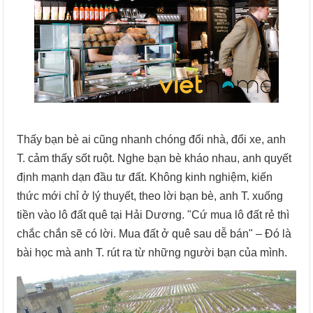
Thấy bạn bè ai cũng nhanh chóng đổi nhà, đổi xe, anh
T. cảm thấy sốt ruột. Nghe bạn bè kháo nhau, anh quyết
định mạnh dạn đầu tư đất. Không kinh nghiệm, kiến
thức mới chỉ ở lý thuyết, theo lời bạn bè, anh T. xuống
tiền vào lô đất quê tại Hải Dương. "Cứ mua lô đất rẻ thì
chắc chắn sẽ có lời. Mua đất ở quê sau dễ bán" – Đó là
bài học mà anh T. rút ra từ những người bạn của mình.