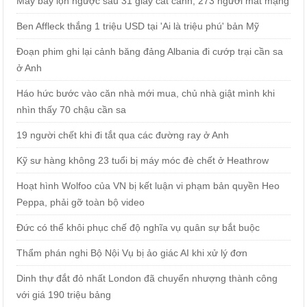
Máy bay lộn ngược sau 31 giây cất cánh, 273 người mất mạng
Ben Affleck thắng 1 triệu USD tại 'Ai là triệu phú' bản Mỹ
Đoạn phim ghi lại cảnh băng đảng Albania đi cướp trại cần sa
ở Anh
Háo hức bước vào căn nhà mới mua, chủ nhà giật mình khi
nhìn thấy 70 chậu cần sa
19 người chết khi đi tắt qua các đường ray ở Anh
Kỹ sư hàng không 23 tuổi bị máy móc đè chết ở Heathrow
Hoạt hình Wolfoo của VN bị kết luận vi phạm bản quyền Heo
Peppa, phải gỡ toàn bộ video
Đức có thể khôi phục chế độ nghĩa vụ quân sự bắt buộc
Thẩm phán nghi Bộ Nội Vụ bị ảo giác AI khi xử lý đơn
Dinh thự đắt đỏ nhất London đã chuyển nhượng thành công
với giá 190 triệu bảng