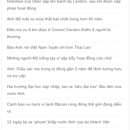
Robotaxi của Uber sắp lăn bánh tại London, sau khi được cấp
phép hoạt động
Anh đối mặt vụ mùa thất bát nhất trong hơn 40 năm
Điều tra vụ đ.âm d/ao ở Covent Garden khiến 4 người bị
thương
Báo Anh nói Việt Nam 'tuyệt vời hơn Thái Lan'
Những người Mỹ trắng tay vì sập bẫy 'hợp đồng cứu nhà'
Anh: Giấu xác mẹ trong tủ đông gần 3 năm để lãnh lương hưu
và trợ cấp
Hai trường đại học sáp nhập, tạo ra 'siêu đại học' đầu tiên của
nước Anh
Cảnh báo vụ hack ví lạnh Bitcoin rúng động thế giới đang diễn
ra
12 ngày lái xe 'phượt' khắp nước Anh của du khách Việt