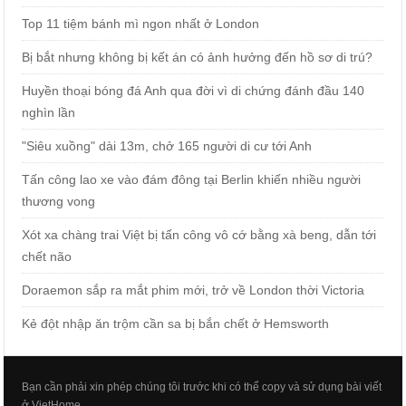
Top 11 tiệm bánh mì ngon nhất ở London
Bị bắt nhưng không bị kết án có ảnh hưởng đến hồ sơ di trú?
Huyền thoại bóng đá Anh qua đời vì di chứng đánh đầu 140
nghìn lần
"Siêu xuồng" dài 13m, chở 165 người di cư tới Anh
Tấn công lao xe vào đám đông tại Berlin khiến nhiều người
thương vong
Xót xa chàng trai Việt bị tấn công vô cớ bằng xà beng, dẫn tới
chết não
Doraemon sắp ra mắt phim mới, trở về London thời Victoria
Kẻ đột nhập ăn trộm cần sa bị bắn chết ở Hemsworth
Bạn cần phải xin phép chúng tôi trước khi có thể copy và sử dụng bài viết
ở VietHome.