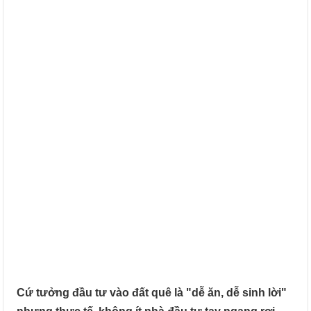
Cứ tưởng đầu tư vào đất quê là "dễ ăn, dễ sinh lời"