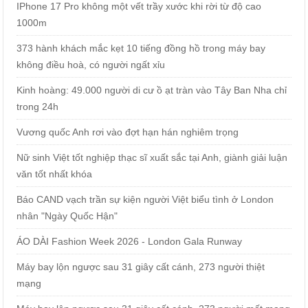
IPhone 17 Pro không một vết trầy xước khi rời từ độ cao
1000m
373 hành khách mắc kẹt 10 tiếng đồng hồ trong máy bay
không điều hoà, có người ngất xỉu
Kinh hoàng: 49.000 người di cư ồ ạt tràn vào Tây Ban Nha chỉ
trong 24h
Vương quốc Anh rơi vào đợt hạn hán nghiêm trọng
Nữ sinh Việt tốt nghiệp thạc sĩ xuất sắc tại Anh, giành giải luận
văn tốt nhất khóa
Báo CAND vạch trần sự kiện người Việt biểu tình ở London
nhân "Ngày Quốc Hận"
ÁO DÀI Fashion Week 2026 - London Gala Runway
Máy bay lộn ngược sau 31 giây cất cánh, 273 người thiệt
mạng