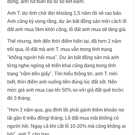
đồng, anh rút toàn bộ từ sổ tiết kiệm.
Anh T. dự tính chờ đợi khoảng 1,5 năm rồi sẽ rao bán.
Anh cũng kỳ vọng rằng, dự án bất động sản mới cách lô
đất anh mua 5km khởi công, lô đất anh mua sẽ tăng giá.
Thế nhưng, tính đến thời điểm hiện tại, đã hơn 2 năm
trôi qua, lô đất mà anh T. mua vẫn trong tình trạng
"không người hỏi mua". Dự án bất động sản mà anh
từng nghe ngóng sẽ triển khai cũng đang trong tình
trạng "nằm trên giấy". Tìm hiểu thông tin, anh T. mới
biết, thời điểm anh xuống tiền đúng lúc đất sốt. Nên
mức giá anh mua cao tới 50% so với giá đất quê trước
đó 3 tháng.
"Hơn 2 năm qua, gia đình tôi phải gánh thêm khoản nợ
lãi gần 6 triệu đồng/ tháng. Lô đất mua mãi không có
người hỏi. Ngay cả khi cắt lỗ 10-20% mà cũng không ai
hỏi", anh T. cho hay.