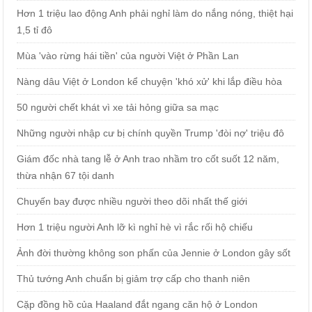
Hơn 1 triệu lao động Anh phải nghỉ làm do nắng nóng, thiệt hại
1,5 tỉ đô
Mùa 'vào rừng hái tiền' của người Việt ở Phần Lan
Nàng dâu Việt ở London kể chuyện 'khó xử' khi lắp điều hòa
50 người chết khát vì xe tải hỏng giữa sa mạc
Những người nhập cư bị chính quyền Trump 'đòi nợ' triệu đô
Giám đốc nhà tang lễ ở Anh trao nhầm tro cốt suốt 12 năm,
thừa nhận 67 tội danh
Chuyến bay được nhiều người theo dõi nhất thế giới
Hơn 1 triệu người Anh lỡ kì nghỉ hè vì rắc rối hộ chiếu
Ảnh đời thường không son phấn của Jennie ở London gây sốt
Thủ tướng Anh chuẩn bị giảm trợ cấp cho thanh niên
Cặp đồng hồ của Haaland đắt ngang căn hộ ở London