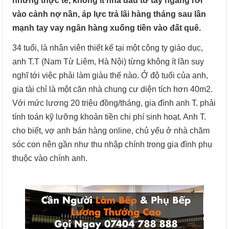
nhưng thực tế, không ít nhà đầu tư tay ngang rơi
vào cảnh nợ nần, áp lực trả lãi hàng tháng sau lần
mạnh tay vay ngân hàng xuống tiền vào đất quê.
34 tuổi, là nhân viên thiết kế tại một công ty giáo dục,
anh T.T (Nam Từ Liêm, Hà Nội) từng không ít lần suy
nghĩ tới việc phải làm giàu thế nào. Ở độ tuổi của anh,
gia tài chỉ là một căn nhà chung cư diện tích hơn 40m2.
Với mức lương 20 triệu đồng/tháng, gia đình anh T. phải
tính toán kỹ lưỡng khoản tiền chi phí sinh hoạt. Anh T.
cho biết, vợ anh bán hàng online, chủ yếu ở nhà chăm
sóc con nên gần như thu nhập chính trong gia đình phụ
thuộc vào chính anh.