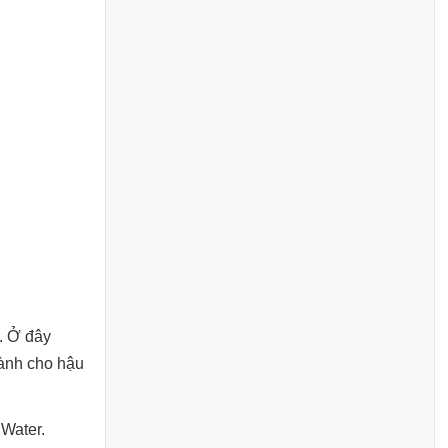
. Ở đây
ành cho hậu
 Water.