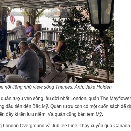
he nổi tiếng nhờ view sông Thames. Ảnh: Jake Holden
có quán rượu ven sông lâu đời nhất London, quán The Mayflower
ng đầu tiên đến Bắc Mỹ. Quán rượu còn có một cuốn sách để d
ến đây kí tên lưu niệm. Và quán cũng bán tem Mỹ.
ờng London Overground và Jubilee Line, chạy xuyên qua Canada