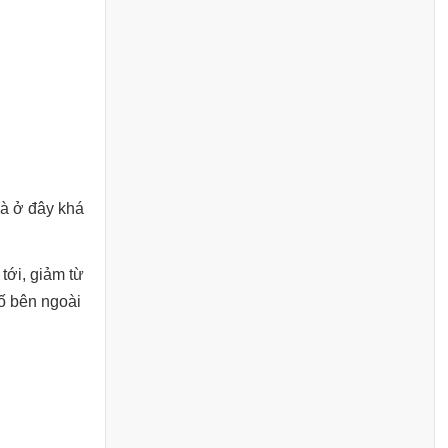
hà ở đây khá
tới, giảm từ
hố bên ngoài