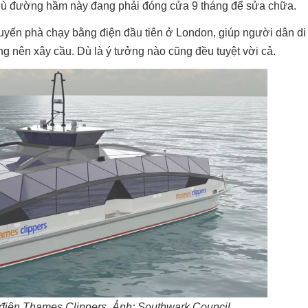
dù đường hầm này đang phải đóng cửa 9 tháng để sửa chữa.
tuyến phà chạy bằng điện đầu tiên ở London, giúp người dân d
ng nên xây cầu. Dù là ý tưởng nào cũng đều tuyệt vời cả.
điện Thames Clippers. Ảnh: Southwark Council