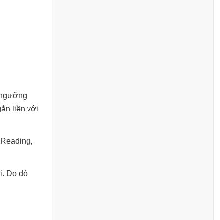
m ngưỡng
ắn liền với
 Reading,
i. Do đó