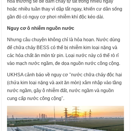
hỏa thường sẽ để đám cháy tự tắt trong nhiều ngày
hoặc nhiều tuần thay vì dập tắt ngay, khiến cư dân sống
gần đó có nguy cơ phơi nhiễm khí độc kéo dài.
Nguy cơ ô nhiễm nguồn nước
Nhưng câu chuyện không chỉ là hỏa hoạn. Nước dùng
để chữa cháy BESS có thể bị nhiễm kim loại nặng và
các hóa chất ăn mòn từ pin. Loại nước này có thể rò rỉ
vào mạch nước ngầm, đe dọa nguồn nước công cộng.
UKHSA cảnh báo về nguy cơ "nước chữa cháy độc hại
(chứa kim loại nặng và axit ăn mòn) xâm nhập vào tầng
nước ngầm, gây ô nhiễm đất, nước ngầm và nguồn
cung cấp nước công cộng".