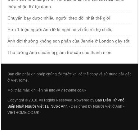
thừa nhận 67 tội danh
Chuyến bay được nhiều người theo dõi nhất thế giới
Hơn 1 triệu người Anh lỡ kì nghỉ hè vì rắc rối hộ chiếu
Ảnh đời thường không son phấn của Jennie ở London gây sốt
Thủ tướng Anh chuẩn bị giảm trợ cấp cho thanh niên
Bạn cần phải xin phép chúng tôi trước khi có thể copy và sử dụng bài viết
ở VietHome.
Mọi thắc mắc xin liên hệ info @ viethome.co.uk
Copyright © 2018. All Rights Reserved. Powered by
Báo Điện Tử Phổ
Biến Nhất Người Việt Tại Nước Anh
- Designed by Người Việt ở Anh -
VIETHOME.CO.UK.