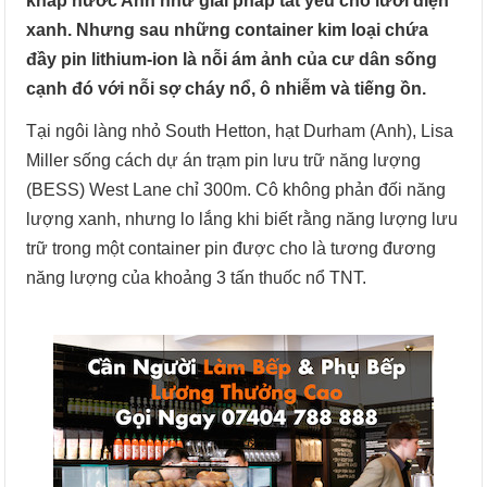
khắp nước Anh như giải pháp tất yếu cho lưới điện
xanh. Nhưng sau những container kim loại chứa
đầy pin lithium-ion là nỗi ám ảnh của cư dân sống
cạnh đó với nỗi sợ cháy nổ, ô nhiễm và tiếng ồn.
Tại ngôi làng nhỏ South Hetton, hạt Durham (Anh), Lisa
Miller sống cách dự án trạm pin lưu trữ năng lượng
(BESS) West Lane chỉ 300m. Cô không phản đối năng
lượng xanh, nhưng lo lắng khi biết rằng năng lượng lưu
trữ trong một container pin được cho là tương đương
năng lượng của khoảng 3 tấn thuốc nổ TNT.