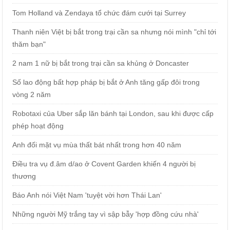
Tom Holland và Zendaya tổ chức đám cưới tại Surrey
Thanh niên Việt bị bắt trong trại cần sa nhưng nói mình "chỉ tới
thăm bạn"
2 nam 1 nữ bị bắt trong trại cần sa khủng ở Doncaster
Số lao động bất hợp pháp bị bắt ở Anh tăng gấp đôi trong
vòng 2 năm
Robotaxi của Uber sắp lăn bánh tại London, sau khi được cấp
phép hoạt động
Anh đối mặt vụ mùa thất bát nhất trong hơn 40 năm
Điều tra vụ đ.âm d/ao ở Covent Garden khiến 4 người bị
thương
Báo Anh nói Việt Nam 'tuyệt vời hơn Thái Lan'
Những người Mỹ trắng tay vì sập bẫy 'hợp đồng cứu nhà'