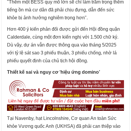
"Thêm một BESS quy mô lớn sẽ chỉ làm trầm trọng thêm
tiếng ồn mà cư dân đã phải chịu đựng, dẫn đến sức
khỏe bị ảnh hưởng nghiêm trọng hơn".
Hơn 400 ý kiến phản đối được gửi đến Hội đồng quận
Calderdale, cùng một đơn kiến nghị với 1.500 chữ ký.
Dù vậy, dự án vẫn được thông qua vào tháng 5/2025
với tỷ lệ sát sao 3 phiếu thuận, 3 phiếu chống, nhờ lá
phiếu quyết định của chủ tịch hội đồng.
Thiết kế sai và nguy cơ ‘hiệu ứng domino’
Tại Navenby, hạt Lincolnshire, Cơ quan An toàn Sức
khỏe Vương quốc Anh (UKHSA) đã phải can thiệp vào