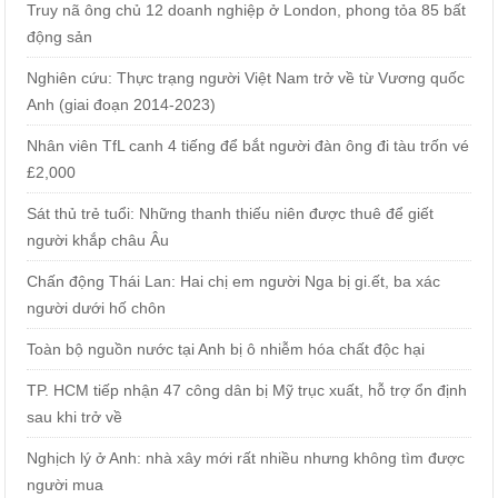
Truy nã ông chủ 12 doanh nghiệp ở London, phong tỏa 85 bất
động sản
Nghiên cứu: Thực trạng người Việt Nam trở về từ Vương quốc
Anh (giai đoạn 2014-2023)
Nhân viên TfL canh 4 tiếng để bắt người đàn ông đi tàu trốn vé
£2,000
Sát thủ trẻ tuổi: Những thanh thiếu niên được thuê để giết
người khắp châu Âu
Chấn động Thái Lan: Hai chị em người Nga bị gi.ết, ba xác
người dưới hố chôn
Toàn bộ nguồn nước tại Anh bị ô nhiễm hóa chất độc hại
TP. HCM tiếp nhận 47 công dân bị Mỹ trục xuất, hỗ trợ ổn định
sau khi trở về
Nghịch lý ở Anh: nhà xây mới rất nhiều nhưng không tìm được
người mua