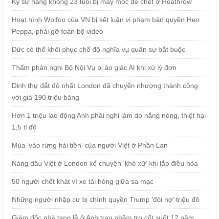
Kỹ sư hàng không 23 tuổi bị máy móc đè chết ở Heathrow
Hoạt hình Wolfoo của VN bị kết luận vi phạm bản quyền Heo
Peppa, phải gỡ toàn bộ video
Đức có thể khôi phục chế độ nghĩa vụ quân sự bắt buộc
Thẩm phán nghi Bộ Nội Vụ bị ảo giác AI khi xử lý đơn
Dinh thự đắt đỏ nhất London đã chuyển nhượng thành công
với giá 190 triệu bảng
Hơn 1 triệu lao động Anh phải nghỉ làm do nắng nóng, thiệt hại
1,5 tỉ đô
Mùa 'vào rừng hái tiền' của người Việt ở Phần Lan
Nàng dâu Việt ở London kể chuyện 'khó xử' khi lắp điều hòa
50 người chết khát vì xe tải hỏng giữa sa mạc
Những người nhập cư bị chính quyền Trump 'đòi nợ' triệu đô
Giám đốc nhà tang lễ ở Anh trao nhầm tro cốt suốt 12 năm,