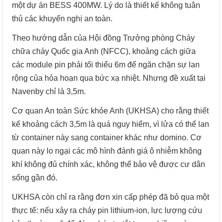
một dự án BESS 400MW. Lý do là thiết kế không tuân
thủ các khuyến nghị an toàn.
Theo hướng dẫn của Hội đồng Trưởng phòng Cháy
chữa cháy Quốc gia Anh (NFCC), khoảng cách giữa
các module pin phải tối thiểu 6m để ngăn chặn sự lan
rộng của hỏa hoạn qua bức xạ nhiệt. Nhưng đề xuất tại
Navenby chỉ là 3,5m.
Cơ quan An toàn Sức khỏe Anh (UKHSA) cho rằng thiết
kế khoảng cách 3,5m là quá nguy hiểm, vì lửa có thể lan
từ container này sang container khác như domino. Cơ
quan này lo ngại các mô hình đánh giá ô nhiễm không
khí không đủ chính xác, không thể bảo vệ được cư dân
sống gần đó.
UKHSA còn chỉ ra rằng đơn xin cấp phép đã bỏ qua một
thực tế: nếu xảy ra cháy pin lithium-ion, lực lượng cứu