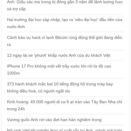
Anh: Giấu xác mẹ trong tủ đông gần 3 năm để lãnh lương hưu
và trợ cấp
Hai trường đại học sáp nhập, tạo ra 'siêu đại học' đầu tiên của
nước Anh
Cảnh báo vụ hack ví lạnh Bitcoin rúng động thế giới đang diễn
ra
12 ngày lái xe 'phượt' khắp nước Anh của du khách Việt
IPhone 17 Pro không một vết trầy xước khi rời từ độ cao
1000m
373 hành khách mắc kẹt 10 tiếng đồng hồ trong máy bay
không điều hoà, có người ngất xỉu
Kinh hoàng: 49.000 người di cư ồ ạt tràn vào Tây Ban Nha chỉ
trong 24h
Vương quốc Anh rơi vào đợt hạn hán nghiêm trọng
Nữ sinh Việt tốt nghiệp thạc sĩ xuất sắc tại Anh, giành giải luận