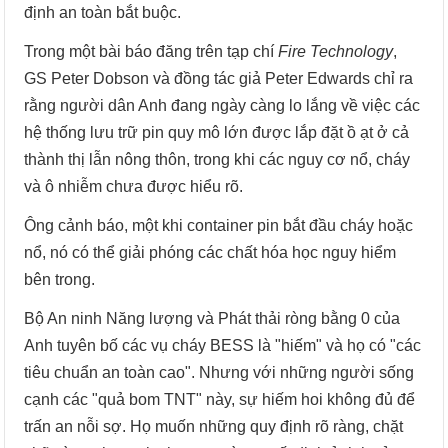
định an toàn bắt buộc.
Trong một bài báo đăng trên tạp chí
Fire Technology
,
GS Peter Dobson và đồng tác giả Peter Edwards chỉ ra
rằng người dân Anh đang ngày càng lo lắng về việc các
hệ thống lưu trữ pin quy mô lớn được lắp đặt ồ ạt ở cả
thành thị lẫn nông thôn, trong khi các nguy cơ nổ, cháy
và ô nhiễm chưa được hiểu rõ.
Ông cảnh báo, một khi container pin bắt đầu cháy hoặc
nổ, nó có thể giải phóng các chất hóa học nguy hiểm
bên trong.
Bộ An ninh Năng lượng và Phát thải ròng bằng 0 của
Anh tuyên bố các vụ cháy BESS là "hiếm" và họ có "các
tiêu chuẩn an toàn cao". Nhưng với những người sống
cạnh các "quả bom TNT" này, sự hiếm hoi không đủ để
trấn an nỗi sợ. Họ muốn những quy định rõ ràng, chặt