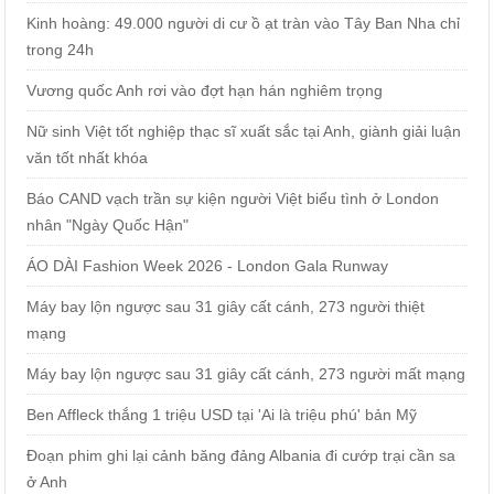
Kinh hoàng: 49.000 người di cư ồ ạt tràn vào Tây Ban Nha chỉ
trong 24h
Vương quốc Anh rơi vào đợt hạn hán nghiêm trọng
Nữ sinh Việt tốt nghiệp thạc sĩ xuất sắc tại Anh, giành giải luận
văn tốt nhất khóa
Báo CAND vạch trần sự kiện người Việt biểu tình ở London
nhân "Ngày Quốc Hận"
ÁO DÀI Fashion Week 2026 - London Gala Runway
Máy bay lộn ngược sau 31 giây cất cánh, 273 người thiệt
mạng
Máy bay lộn ngược sau 31 giây cất cánh, 273 người mất mạng
Ben Affleck thắng 1 triệu USD tại 'Ai là triệu phú' bản Mỹ
Đoạn phim ghi lại cảnh băng đảng Albania đi cướp trại cần sa
ở Anh