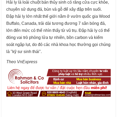
Hải ly là loài chuột bán thủy sinh có răng cửa cực khỏe,
chuyên sử dụng đá, bùn và gỗ để xây đập trên suối.
Đập hải ly lớn nhất thế giới nằm ở vườn quốc gia Wood
Buffalo, Canada, trải dài tương đương 7 sân bóng đá,
lớn đến mức có thể nhìn thấy từ vũ trụ. Đập hải ly có thể
đóng vai trò phòng lửa tự nhiên, bồn carbon và kiểm
soát ngập lụt, do đó các nhà khoa học thường gọi chúng
là "kỹ sư sinh thái".
Theo VnExpress