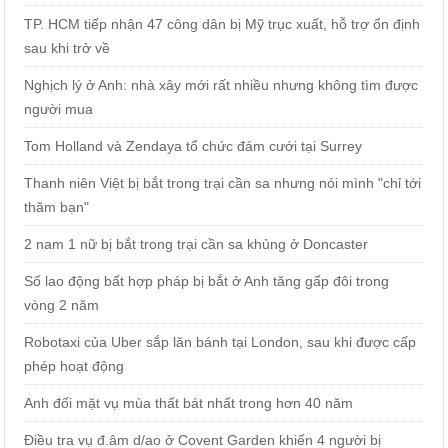
TP. HCM tiếp nhận 47 công dân bị Mỹ trục xuất, hỗ trợ ổn định
sau khi trở về
Nghịch lý ở Anh: nhà xây mới rất nhiều nhưng không tìm được
người mua
Tom Holland và Zendaya tổ chức đám cưới tại Surrey
Thanh niên Việt bị bắt trong trại cần sa nhưng nói mình "chỉ tới
thăm bạn"
2 nam 1 nữ bị bắt trong trại cần sa khủng ở Doncaster
Số lao động bất hợp pháp bị bắt ở Anh tăng gấp đôi trong
vòng 2 năm
Robotaxi của Uber sắp lăn bánh tại London, sau khi được cấp
phép hoạt động
Anh đối mặt vụ mùa thất bát nhất trong hơn 40 năm
Điều tra vụ đ.âm d/ao ở Covent Garden khiến 4 người bị