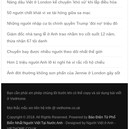
Nàng dâu Việt ở London kể chuyện 'khó xử' khi lắp điều hòa
50 người chết khát vì xe tải hỏng giữa sa mạc
Những người nhập cư bị chính quyền Trump 'đòi nợ' triệu đô
Giám đốc nhà tang lễ ở Anh trao nhầm tro cốt suốt 12 năm,
thừa nhận 67 tội danh
Chuyến bay được nhiều người theo dõi nhất thế giới
Hơn 1 triệu người Anh lỡ kì nghỉ hè vì rắc rối hộ chiếu
Ảnh đời thường không son phấn của Jennie ở London gây sốt
Bạn cần phải xin phép chúng tôi trước khi có thể copy và sử dụng bài viết
ở VietHome.
Mọi thắc mắc xin liên hệ info @ viethome.co.uk
Copyright © 2018. All Rights Reserved. Powered by
Báo Điện Tử Phổ
Biến Nhất Người Việt Tại Nước Anh
- Designed by Người Việt ở Anh -
VIETHOME.CO.UK.