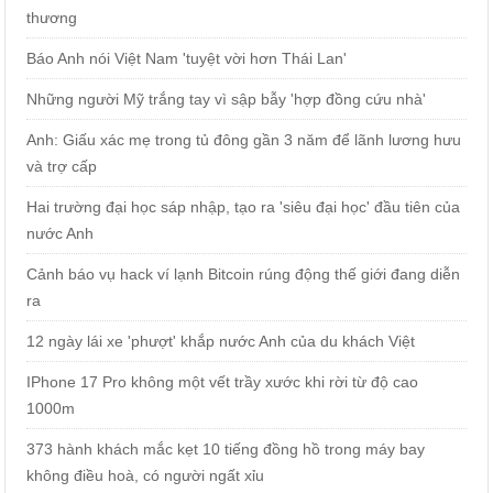
thương
Báo Anh nói Việt Nam 'tuyệt vời hơn Thái Lan'
Những người Mỹ trắng tay vì sập bẫy 'hợp đồng cứu nhà'
Anh: Giấu xác mẹ trong tủ đông gần 3 năm để lãnh lương hưu
và trợ cấp
Hai trường đại học sáp nhập, tạo ra 'siêu đại học' đầu tiên của
nước Anh
Cảnh báo vụ hack ví lạnh Bitcoin rúng động thế giới đang diễn
ra
12 ngày lái xe 'phượt' khắp nước Anh của du khách Việt
IPhone 17 Pro không một vết trầy xước khi rời từ độ cao
1000m
373 hành khách mắc kẹt 10 tiếng đồng hồ trong máy bay
không điều hoà, có người ngất xỉu