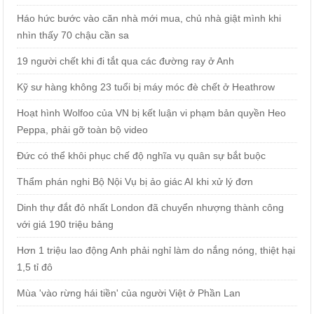
Háo hức bước vào căn nhà mới mua, chủ nhà giật mình khi
nhìn thấy 70 chậu cần sa
19 người chết khi đi tắt qua các đường ray ở Anh
Kỹ sư hàng không 23 tuổi bị máy móc đè chết ở Heathrow
Hoạt hình Wolfoo của VN bị kết luận vi phạm bản quyền Heo
Peppa, phải gỡ toàn bộ video
Đức có thể khôi phục chế độ nghĩa vụ quân sự bắt buộc
Thẩm phán nghi Bộ Nội Vụ bị ảo giác AI khi xử lý đơn
Dinh thự đắt đỏ nhất London đã chuyển nhượng thành công
với giá 190 triệu bảng
Hơn 1 triệu lao động Anh phải nghỉ làm do nắng nóng, thiệt hại
1,5 tỉ đô
Mùa 'vào rừng hái tiền' của người Việt ở Phần Lan