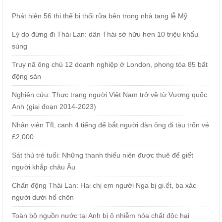
Phát hiện 56 thi thể bị thối rữa bên trong nhà tang lễ Mỹ
Lý do đừng đi Thái Lan: dân Thái sở hữu hơn 10 triệu khẩu
súng
Truy nã ông chủ 12 doanh nghiệp ở London, phong tỏa 85 bất
động sản
Nghiên cứu: Thực trạng người Việt Nam trở về từ Vương quốc
Anh (giai đoạn 2014-2023)
Nhân viên TfL canh 4 tiếng để bắt người đàn ông đi tàu trốn vé
£2,000
Sát thủ trẻ tuổi: Những thanh thiếu niên được thuê để giết
người khắp châu Âu
Chấn động Thái Lan: Hai chị em người Nga bị gi.ết, ba xác
người dưới hố chôn
Toàn bộ nguồn nước tại Anh bị ô nhiễm hóa chất độc hại