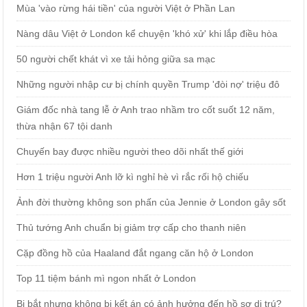
Mùa 'vào rừng hái tiền' của người Việt ở Phần Lan
Nàng dâu Việt ở London kể chuyện 'khó xử' khi lắp điều hòa
50 người chết khát vì xe tải hỏng giữa sa mạc
Những người nhập cư bị chính quyền Trump 'đòi nợ' triệu đô
Giám đốc nhà tang lễ ở Anh trao nhầm tro cốt suốt 12 năm,
thừa nhận 67 tội danh
Chuyến bay được nhiều người theo dõi nhất thế giới
Hơn 1 triệu người Anh lỡ kì nghỉ hè vì rắc rối hộ chiếu
Ảnh đời thường không son phấn của Jennie ở London gây sốt
Thủ tướng Anh chuẩn bị giảm trợ cấp cho thanh niên
Cặp đồng hồ của Haaland đắt ngang căn hộ ở London
Top 11 tiệm bánh mì ngon nhất ở London
Bị bắt nhưng không bị kết án có ảnh hưởng đến hồ sơ di trú?