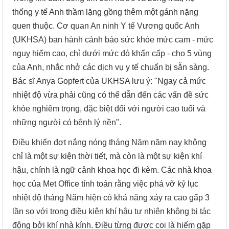
thống y tế Anh thầm lặng gồng thêm một gánh nặng
quen thuộc. Cơ quan An ninh Y tế Vương quốc Anh
(UKHSA) ban hành cảnh báo sức khỏe mức cam - mức
nguy hiểm cao, chỉ dưới mức đỏ khẩn cấp - cho 5 vùng
của Anh, nhắc nhở các dịch vụ y tế chuẩn bị sẵn sàng.
Bác sĩ Anya Gopfert của UKHSA lưu ý: "Ngay cả mức
nhiệt độ vừa phải cũng có thể dẫn đến các vấn đề sức
khỏe nghiêm trọng, đặc biệt đối với người cao tuổi và
những người có bệnh lý nền".
Điều khiến đợt nắng nóng tháng Năm năm nay không
chỉ là một sự kiện thời tiết, mà còn là một sự kiện khí
hậu, chính là ngữ cảnh khoa học đi kèm. Các nhà khoa
học của Met Office tính toán rằng việc phá vỡ kỷ lục
nhiệt độ tháng Năm hiện có khả năng xảy ra cao gấp 3
lần so với trong điều kiện khí hậu tự nhiên không bị tác
động bởi khí nhà kính. Điều từng được coi là hiếm gặp