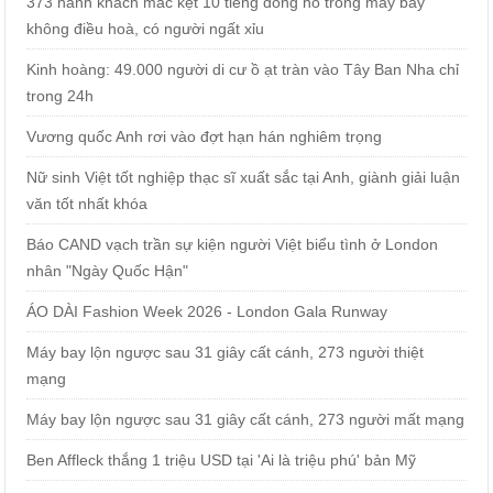
373 hành khách mắc kẹt 10 tiếng đồng hồ trong máy bay
không điều hoà, có người ngất xỉu
Kinh hoàng: 49.000 người di cư ồ ạt tràn vào Tây Ban Nha chỉ
trong 24h
Vương quốc Anh rơi vào đợt hạn hán nghiêm trọng
Nữ sinh Việt tốt nghiệp thạc sĩ xuất sắc tại Anh, giành giải luận
văn tốt nhất khóa
Báo CAND vạch trần sự kiện người Việt biểu tình ở London
nhân "Ngày Quốc Hận"
ÁO DÀI Fashion Week 2026 - London Gala Runway
Máy bay lộn ngược sau 31 giây cất cánh, 273 người thiệt
mạng
Máy bay lộn ngược sau 31 giây cất cánh, 273 người mất mạng
Ben Affleck thắng 1 triệu USD tại 'Ai là triệu phú' bản Mỹ