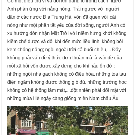
Có một điều thú vị và đôi khi đáng lo trong cách người
Anh phản ứng với nắng nóng. Trái ngược với người
dân ở các nước Địa Trung Hải vốn đã quen với cái
nóng như một phần tất yếu của đời sống, người Anh có
xu hướng đón nhận Mặt Trời với niềm hứng khởi không
kiềm chế được và đôi khi đến mức liều lĩnh: không bôi
kem chống nắng; ngồi ngoài trời cả buổi chiều,... Đây
không phải vấn đề ý thức đơn thuần mà là vấn đề của
một xã hội vốn được xây dựng cho khí hậu ôn đới:
những ngôi nhà gạch không có điều hòa, những toa tàu
điện ngầm không được thông gió đủ, những trường học
không có hệ thống làm mát,....đột nhiên phải đối mặt với
những mùa Hè ngày càng giống miền Nam châu Âu.