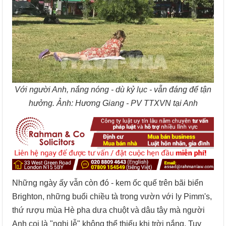
Với người Anh, nắng nóng - dù kỷ lục - vẫn đáng để tận
hưởng. Ảnh: Hương Giang - PV TTXVN tại Anh
Những ngày ấy vẫn còn đó - kem ốc quế trên bãi biển
Brighton, những buổi chiều tà trong vườn với ly Pimm's,
thứ rượu mùa Hè pha dưa chuột và dâu tây mà người
Anh coi là "nghi lễ" không thể thiếu khi trời nắng. Tuy