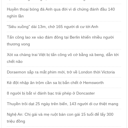
Huyền thoại bóng đá Anh qua đời vì di chứng đánh đầu 140
nghìn lần
"Siêu xuồng" dài 13m, chở 165 người di cư tới Anh
Tấn công lao xe vào đám đông tại Berlin khiến nhiều người
thương vong
Xót xa chàng trai Việt bị tấn công vô cớ bằng xà beng, dẫn tới
chết não
Doraemon sắp ra mắt phim mới, trở về London thời Victoria
Kẻ đột nhập ăn trộm cần sa bị bắn chết ở Hemsworth
8 người bị bắt vì đánh bạc trái phép ở Doncaster
Thuyền trôi dạt 25 ngày trên biển, 143 người di cư thiệt mạng
Nghệ An: Chị gái và mẹ ruột bán con gái 15 tuổi để lấy 300
triệu đồng