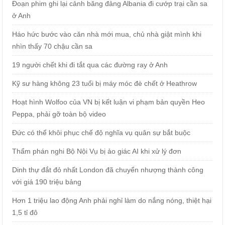
Đoạn phim ghi lại cảnh băng đảng Albania đi cướp trại cần sa
ở Anh
Háo hức bước vào căn nhà mới mua, chủ nhà giật mình khi
nhìn thấy 70 chậu cần sa
19 người chết khi đi tắt qua các đường ray ở Anh
Kỹ sư hàng không 23 tuổi bị máy móc đè chết ở Heathrow
Hoạt hình Wolfoo của VN bị kết luận vi phạm bản quyền Heo
Peppa, phải gỡ toàn bộ video
Đức có thể khôi phục chế độ nghĩa vụ quân sự bắt buộc
Thẩm phán nghi Bộ Nội Vụ bị ảo giác AI khi xử lý đơn
Dinh thự đắt đỏ nhất London đã chuyển nhượng thành công
với giá 190 triệu bảng
Hơn 1 triệu lao động Anh phải nghỉ làm do nắng nóng, thiệt hại
1,5 tỉ đô