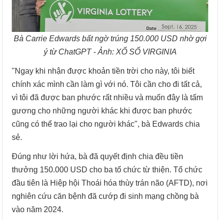
Bà Carrie Edwards bất ngờ trúng 150.000 USD nhờ gợi
ý từ ChatGPT - Ảnh: XỔ SỐ VIRGINIA
"Ngay khi nhận được khoản tiền trời cho này, tôi biết
chính xác mình cần làm gì với nó. Tôi cần cho đi tất cả,
vì tôi đã được ban phước rất nhiều và muốn đây là tấm
gương cho những người khác khi được ban phước
cũng có thể trao lại cho người khác", bà Edwards chia
sẻ.
Đúng như lời hứa, bà đã quyết định chia đều tiền
thưởng 150.000 USD cho ba tổ chức từ thiện. Tổ chức
đầu tiên là Hiệp hội Thoái hóa thùy trán não (AFTD), nơi
nghiên cứu căn bệnh đã cướp đi sinh mạng chồng bà
vào năm 2024.