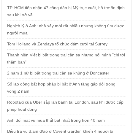
TP. HCM tiếp nhận 47 công dân bị Mỹ trục xuất, hỗ trợ ổn định
sau khi trở về
Nghịch lý ở Anh: nhà xây mới rất nhiều nhưng không tìm được
người mua
Tom Holland và Zendaya tổ chức đám cưới tại Surrey
Thanh niên Việt bị bắt trong trại cần sa nhưng nói mình "chỉ tới
thăm bạn"
2 nam 1 nữ bị bắt trong trại cần sa khủng ở Doncaster
Số lao động bất hợp pháp bị bắt ở Anh tăng gấp đôi trong
vòng 2 năm
Robotaxi của Uber sắp lăn bánh tại London, sau khi được cấp
phép hoạt động
Anh đối mặt vụ mùa thất bát nhất trong hơn 40 năm
Điều tra vụ đ.âm d/ao ở Covent Garden khiến 4 người bị