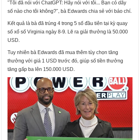
"Tôi đã nói với ChatGPT: Hãy nói với tôi... Bạn có dãy
số nào cho tôi không?", bà Edwards chia sẻ với báo chí.
Kết quả là bà đã trúng 4 trong 5 số đầu tiên tại kỳ quay
số xổ số Virginia ngày 8-9. Lẽ ra giải thưởng là 50.000
USD.
Tuy nhiên bà Edwards đã mua thêm tùy chọn tăng
thưởng với giá 1 USD trước đó, giúp số tiền thưởng
tăng gấp ba lên 150.000 USD.