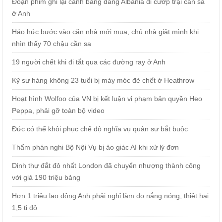
Đoạn phim ghi lại cảnh băng đảng Albania đi cướp trại cần sa
ở Anh
Háo hức bước vào căn nhà mới mua, chủ nhà giật mình khi
nhìn thấy 70 chậu cần sa
19 người chết khi đi tắt qua các đường ray ở Anh
Kỹ sư hàng không 23 tuổi bị máy móc đè chết ở Heathrow
Hoạt hình Wolfoo của VN bị kết luận vi phạm bản quyền Heo
Peppa, phải gỡ toàn bộ video
Đức có thể khôi phục chế độ nghĩa vụ quân sự bắt buộc
Thẩm phán nghi Bộ Nội Vụ bị ảo giác AI khi xử lý đơn
Dinh thự đắt đỏ nhất London đã chuyển nhượng thành công
với giá 190 triệu bảng
Hơn 1 triệu lao động Anh phải nghỉ làm do nắng nóng, thiệt hại
1,5 tỉ đô