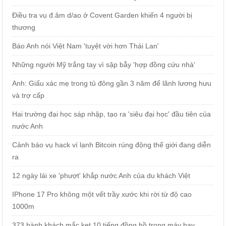
Điều tra vụ đ.âm d/ao ở Covent Garden khiến 4 người bị
thương
Báo Anh nói Việt Nam 'tuyệt vời hơn Thái Lan'
Những người Mỹ trắng tay vì sập bẫy 'hợp đồng cứu nhà'
Anh: Giấu xác mẹ trong tủ đông gần 3 năm để lãnh lương hưu
và trợ cấp
Hai trường đại học sáp nhập, tạo ra 'siêu đại học' đầu tiên của
nước Anh
Cảnh báo vụ hack ví lạnh Bitcoin rúng động thế giới đang diễn
ra
12 ngày lái xe 'phượt' khắp nước Anh của du khách Việt
IPhone 17 Pro không một vết trầy xước khi rời từ độ cao
1000m
373 hành khách mắc kẹt 10 tiếng đồng hồ trong máy bay