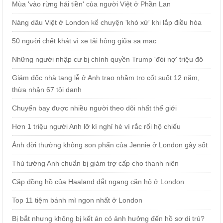
Mùa 'vào rừng hái tiền' của người Việt ở Phần Lan
Nàng dâu Việt ở London kể chuyện 'khó xử' khi lắp điều hòa
50 người chết khát vì xe tải hỏng giữa sa mạc
Những người nhập cư bị chính quyền Trump 'đòi nợ' triệu đô
Giám đốc nhà tang lễ ở Anh trao nhầm tro cốt suốt 12 năm,
thừa nhận 67 tội danh
Chuyến bay được nhiều người theo dõi nhất thế giới
Hơn 1 triệu người Anh lỡ kì nghỉ hè vì rắc rối hộ chiếu
Ảnh đời thường không son phấn của Jennie ở London gây sốt
Thủ tướng Anh chuẩn bị giảm trợ cấp cho thanh niên
Cặp đồng hồ của Haaland đắt ngang căn hộ ở London
Top 11 tiệm bánh mì ngon nhất ở London
Bị bắt nhưng không bị kết án có ảnh hưởng đến hồ sơ di trú?