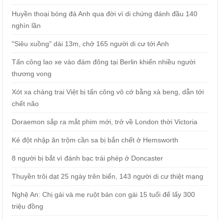
Huyền thoại bóng đá Anh qua đời vì di chứng đánh đầu 140
nghìn lần
"Siêu xuồng" dài 13m, chở 165 người di cư tới Anh
Tấn công lao xe vào đám đông tại Berlin khiến nhiều người
thương vong
Xót xa chàng trai Việt bị tấn công vô cớ bằng xà beng, dẫn tới
chết não
Doraemon sắp ra mắt phim mới, trở về London thời Victoria
Kẻ đột nhập ăn trộm cần sa bị bắn chết ở Hemsworth
8 người bị bắt vì đánh bạc trái phép ở Doncaster
Thuyền trôi dạt 25 ngày trên biển, 143 người di cư thiệt mạng
Nghệ An: Chị gái và mẹ ruột bán con gái 15 tuổi để lấy 300
triệu đồng