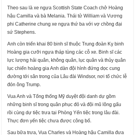
Theo sau là xe ngựa Scottish State Coach chở Hoàng
hậu Camilla và bà Melania. Thái tử William và Vương
phi Catherine chung xe ngựa thứ ba với vợ chồng đại
sứ Stephens.
Anh còn triển khai 80 binh sĩ thuộc Trung đoàn Kỵ binh
Hoàng gia cưỡi ngựa tháp tùng các cỗ xe. Binh sĩ các
lực lượng hải quân, không quân, lục quân và thủy quân
lục chiến hoàng gia Anh dàn đội hình đứng dọc cung
đường tới sân trong của Lâu đài Windsor, nơi tổ chức lễ
đón ông Trump.
Vua Anh và Tổng thống Mỹ duyệt đội danh dự gồm
những binh sĩ trong quân phục đỏ và đội mũ lông gấu
rồi cùng dự tiệc trưa tại Phòng Yến tiệc trong lâu đài.
Thực đơn yến tiệc chưa được công bố.
Sau bữa trưa, Vua Charles và Hoàng hậu Camilla đưa