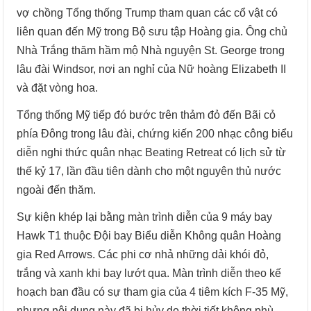
vợ chồng Tổng thống Trump tham quan các cổ vật có
liên quan đến Mỹ trong Bộ sưu tập Hoàng gia. Ông chủ
Nhà Trắng thăm hầm mộ Nhà nguyện St. George trong
lâu đài Windsor, nơi an nghỉ của Nữ hoàng Elizabeth II
và đặt vòng hoa.
Tổng thống Mỹ tiếp đó bước trên thảm đỏ đến Bãi cỏ
phía Đông trong lâu đài, chứng kiến 200 nhạc công biểu
diễn nghi thức quân nhạc Beating Retreat có lịch sử từ
thế kỷ 17, lần đầu tiên dành cho một nguyên thủ nước
ngoài đến thăm.
Sự kiện khép lại bằng màn trình diễn của 9 máy bay
Hawk T1 thuộc Đội bay Biểu diễn Không quân Hoàng
gia Red Arrows. Các phi cơ nhả những dải khói đỏ,
trắng và xanh khi bay lướt qua. Màn trình diễn theo kế
hoạch ban đầu có sự tham gia của 4 tiêm kích F-35 Mỹ,
nhưng nội dung này đã bị hủy do thời tiết không phù