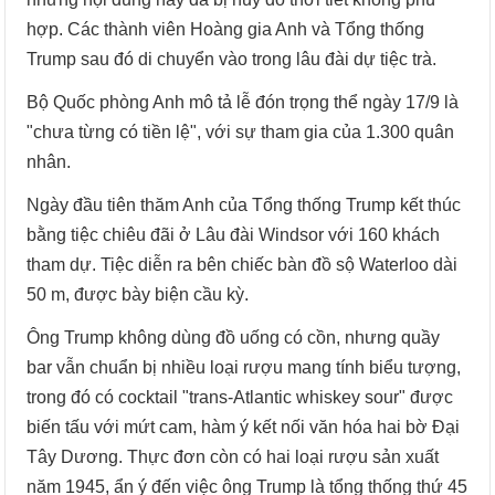
hợp. Các thành viên Hoàng gia Anh và Tổng thống
Trump sau đó di chuyển vào trong lâu đài dự tiệc trà.
Bộ Quốc phòng Anh mô tả lễ đón trọng thể ngày 17/9 là
"chưa từng có tiền lệ", với sự tham gia của 1.300 quân
nhân.
Ngày đầu tiên thăm Anh của Tổng thống Trump kết thúc
bằng tiệc chiêu đãi ở Lâu đài Windsor với 160 khách
tham dự. Tiệc diễn ra bên chiếc bàn đồ sộ Waterloo dài
50 m, được bày biện cầu kỳ.
Ông Trump không dùng đồ uống có cồn, nhưng quầy
bar vẫn chuẩn bị nhiều loại rượu mang tính biểu tượng,
trong đó có cocktail "trans-Atlantic whiskey sour" được
biến tấu với mứt cam, hàm ý kết nối văn hóa hai bờ Đại
Tây Dương. Thực đơn còn có hai loại rượu sản xuất
năm 1945, ẩn ý đến việc ông Trump là tổng thống thứ 45