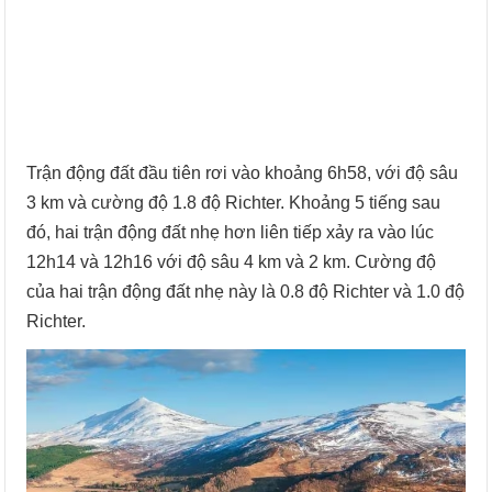
Trận động đất đầu tiên rơi vào khoảng 6h58, với độ sâu
3 km và cường độ 1.8 độ Richter. Khoảng 5 tiếng sau
đó, hai trận động đất nhẹ hơn liên tiếp xảy ra vào lúc
12h14 và 12h16 với độ sâu 4 km và 2 km. Cường độ
của hai trận động đất nhẹ này là 0.8 độ Richter và 1.0 độ
Richter.