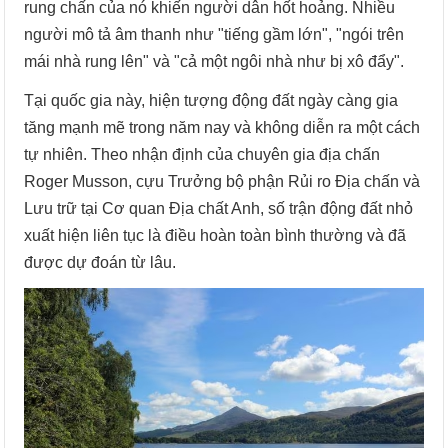
rung chấn của nó khiến người dân hốt hoảng. Nhiều
người mô tả âm thanh như "tiếng gầm lớn", "ngói trên
mái nhà rung lên" và "cả một ngôi nhà như bị xô đẩy".
Tại quốc gia này, hiện tượng động đất ngày càng gia
tăng mạnh mẽ trong năm nay và không diễn ra một cách
tự nhiên. Theo nhận định của chuyên gia địa chấn
Roger Musson, cựu Trưởng bộ phận Rủi ro Địa chấn và
Lưu trữ tại Cơ quan Địa chất Anh, số trận động đất nhỏ
xuất hiện liên tục là điều hoàn toàn bình thường và đã
được dự đoán từ lâu.