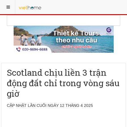
Scotland chịu liền 3 trận
động đất chỉ trong vòng sáu
giờ
CẬP NHẬT LẦN CUỐI NGÀY 12 THÁNG 4 2025