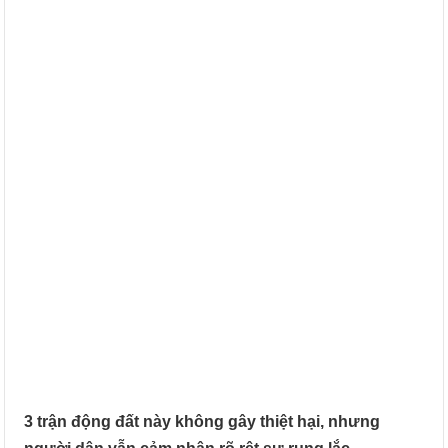
3 trận động đất này không gây thiệt hại, nhưng