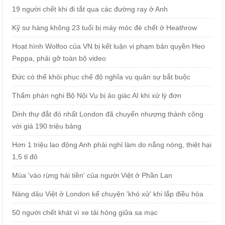
19 người chết khi đi tắt qua các đường ray ở Anh
Kỹ sư hàng không 23 tuổi bị máy móc đè chết ở Heathrow
Hoạt hình Wolfoo của VN bị kết luận vi phạm bản quyền Heo
Peppa, phải gỡ toàn bộ video
Đức có thể khôi phục chế độ nghĩa vụ quân sự bắt buộc
Thẩm phán nghi Bộ Nội Vụ bị ảo giác AI khi xử lý đơn
Dinh thự đắt đỏ nhất London đã chuyển nhượng thành công
với giá 190 triệu bảng
Hơn 1 triệu lao động Anh phải nghỉ làm do nắng nóng, thiệt hại
1,5 tỉ đô
Mùa 'vào rừng hái tiền' của người Việt ở Phần Lan
Nàng dâu Việt ở London kể chuyện 'khó xử' khi lắp điều hòa
50 người chết khát vì xe tải hỏng giữa sa mạc