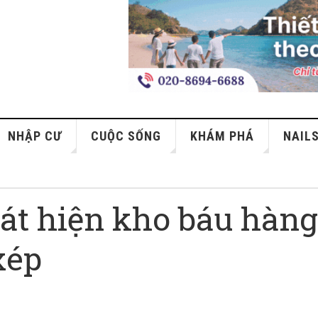
NHẬP CƯ
CUỘC SỐNG
KHÁM PHÁ
NAIL
hát hiện kho báu hàn
xép