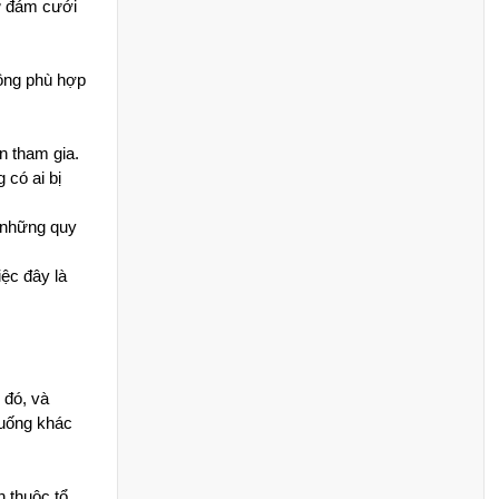
 đám cưới 
ông phù hợp 
ân tham gia. 
ó ai bị 
 những quy 
̣c đây là 
ó, và 
uống khác 
thuộc tổ 