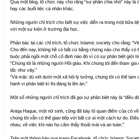
Qua một blog, tổ chức này cho rằng “sự phân chia nhỏ” này là đ
hay các buổi tiệc cá nhân khác.
Những người chỉ trích cho biết sự việc diễn ra trong một bữa 
với một sự kiện ở trường đại học.
Phản bác lại các chỉ trích, tổ chức Islamic society cho rằng: “
Cho đến nay, không hề có bất cứ bằng chứng nào cho thấy có bâ
buộc phải ngồi một chỗ cố định nào đó vì có sự phân biệt giới ti
“Chúng tôi là những người Hồi giáo. Khi chúng tôi đến tham gi
tắc như vậy.”
“Và mặc dù xét dưới một xã hội lý tưởng, chúng tôi có thể tạm
hành vi phân biệt kì thị đáng bị lên án.”
Một số những người chỉ trích đã gọi sự phân biệt này là “điều
Aniqa Haque, một nữ sinh, cũng đã bày tỏ quan điểm của cô về sự
chúng tôi vẫn có thể giao tiếp với bất cứ ai một cách tự do. Đi
nhau, về việc khi nào họ cảm thấy thoải mái và an toàn.”
Trên một thông báo qua trang Facebook, tổ chức Islamic Society c