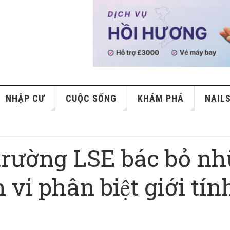
NHẬP CƯ
CUỘC SỐNG
KHÁM PHÁ
NAIL
trường LSE bác bỏ nh
nh vi phân biệt giới tín