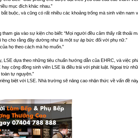
 nhiều mục đích khác nhau.”
̀u bắt buộc, và cũng có rất nhiều các khoảng trống mà sinh viên nam và
 gia vào sự kiện cho biết: “Mọi người đều cảm thấy rất thoải mái, 
khi họ cho rằng đây dường như là một sự áp bức đối với phụ nữ.”
i của họ theo cách mà họ muốn.”
, LSE dựa theo những tiêu chuẩn hướng dẫn của EHRC, và việc phân 
hay cộng đồng sinh viên LSE là điều trái với phát luật. Ngoại trừ nhữ
n toàn tự nguyện.”
 riêng biệt với LSE. Nhà trường sẽ nâng cao nhận thức về vấn đề này v