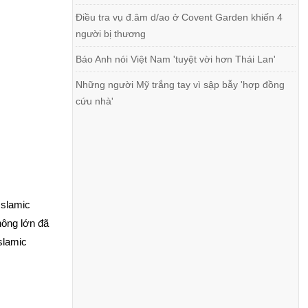
Điều tra vụ đ.âm d/ao ở Covent Garden khiến 4
người bị thương
Báo Anh nói Việt Nam 'tuyệt vời hơn Thái Lan'
Những người Mỹ trắng tay vì sập bẫy 'hợp đồng
cứu nhà'
Islamic 
ông lớn đã 
slamic 