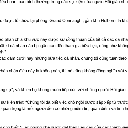
iều hoàn toàn bình thường trong các sự kiện của người Hồi giáo như
tiệc được tổ chức tại phòng  Grand Connaught, gần khu Holborn, là kh
Việc phân chia khu vực này được sự đồng thuận của tất cả các cá nh
́t kì cá nhân nào bị ngăn cản đến tham gia bữa tiệc, cũng như không c
́nh.”
a các đám cưới hay những bữa tiệc cá nhân, chúng tôi cũng tuân theo
 chấp nhận điều này là không nên, thì nó cũng không đồng nghĩa với viê
 đáng sợ”, và khiến họ không muốn tiếp xúc với những người Hồi giáo.
 kiện trên: “Chúng tôi đã biết việc chỗ ngồi được sắp xếp từ trước đ
ều quan trọng là mỗi người đều có những niềm tin, quan điểm và tình h
ho biết: “Các phông che được đặt theo yêu cầu của các thành viên 