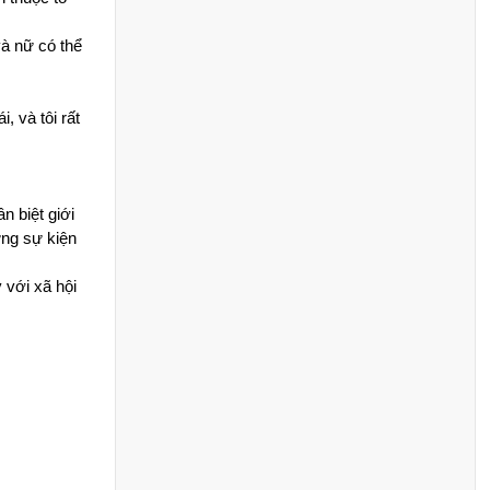
 nữ có thể 
và tôi rất 
biệt giới 
ng sự kiện 
ới xã hội 