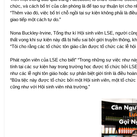
chức, và cách bố trí của căn phòng là để tạo sự thuận lợi cho
“Thêm vào đó, việc bố trí chỗ ngồi tại sự kiện không phải là điê
giao tiếp một cách tự do.”
Nona Buckley-Irvine, Tổng thư kí Hội sinh viên LSE, người cũng tham
thất vọng khi sự kiện này đã bị hiểu sai bởi giới truyền thông, 
“Tôi cho rằng các tổ chức tôn giáo cần được tổ chức các lễ hộ
Phát ngôn viên của LSE cho biết” “Trong những sự việc như này
tính tại các sự kiện hay trong trường học được tổ chức bởi LSE 
như các lễ nghi tôn giáo hoặc sự phân biệt giới tính là điều hoà
“Bữa tiệc này được tổ chức bởi một Hội sinh viên, một tổ chức
cũng như với Hội sinh viên nhà trường.”