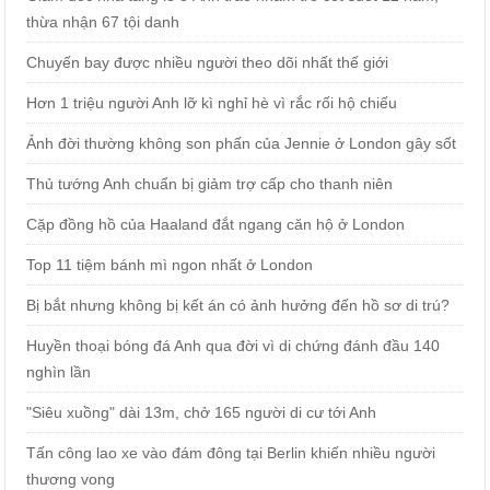
thừa nhận 67 tội danh
Chuyến bay được nhiều người theo dõi nhất thế giới
Hơn 1 triệu người Anh lỡ kì nghỉ hè vì rắc rối hộ chiếu
Ảnh đời thường không son phấn của Jennie ở London gây sốt
Thủ tướng Anh chuẩn bị giảm trợ cấp cho thanh niên
Cặp đồng hồ của Haaland đắt ngang căn hộ ở London
Top 11 tiệm bánh mì ngon nhất ở London
Bị bắt nhưng không bị kết án có ảnh hưởng đến hồ sơ di trú?
Huyền thoại bóng đá Anh qua đời vì di chứng đánh đầu 140
nghìn lần
"Siêu xuồng" dài 13m, chở 165 người di cư tới Anh
Tấn công lao xe vào đám đông tại Berlin khiến nhiều người
thương vong