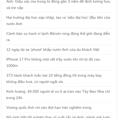
Anh: Giấu xác mẹ trong tủ đông gần 3 năm để lãnh lương hưu
và trợ cấp
Hai trường đại học sáp nhập, tạo ra 'siêu đại học' đầu tiên của
nước Anh
Cảnh báo vụ hack ví lạnh Bitcoin rúng động thế giới đang diễn
ra
12 ngày lái xe 'phượt' khắp nước Anh của du khách Việt
IPhone 17 Pro không một vết trầy xước khi rời từ độ cao
1000m
373 hành khách mắc kẹt 10 tiếng đồng hồ trong máy bay
không điều hoà, có người ngất xỉu
Kinh hoàng: 49.000 người di cư ồ ạt tràn vào Tây Ban Nha chỉ
trong 24h
Vương quốc Anh rơi vào đợt hạn hán nghiêm trọng
Nữ sinh Việt tốt nghiệp thạc sĩ xuất sắc tại Anh, giành giải luận