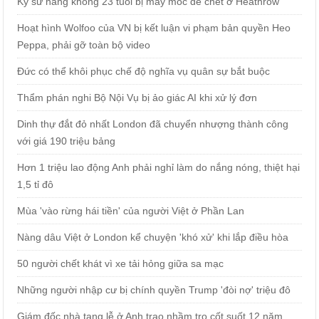
Kỹ sư hàng không 23 tuổi bị máy móc đè chết ở Heathrow
Hoạt hình Wolfoo của VN bị kết luận vi phạm bản quyền Heo
Peppa, phải gỡ toàn bộ video
Đức có thể khôi phục chế độ nghĩa vụ quân sự bắt buộc
Thẩm phán nghi Bộ Nội Vụ bị ảo giác AI khi xử lý đơn
Dinh thự đắt đỏ nhất London đã chuyển nhượng thành công
với giá 190 triệu bảng
Hơn 1 triệu lao động Anh phải nghỉ làm do nắng nóng, thiệt hại
1,5 tỉ đô
Mùa 'vào rừng hái tiền' của người Việt ở Phần Lan
Nàng dâu Việt ở London kể chuyện 'khó xử' khi lắp điều hòa
50 người chết khát vì xe tải hỏng giữa sa mạc
Những người nhập cư bị chính quyền Trump 'đòi nợ' triệu đô
Giám đốc nhà tang lễ ở Anh trao nhầm tro cốt suốt 12 năm,