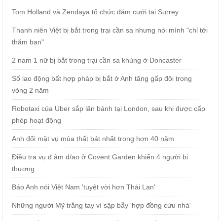
Tom Holland và Zendaya tổ chức đám cưới tại Surrey
Thanh niên Việt bị bắt trong trại cần sa nhưng nói mình "chỉ tới
thăm bạn"
2 nam 1 nữ bị bắt trong trại cần sa khủng ở Doncaster
Số lao động bất hợp pháp bị bắt ở Anh tăng gấp đôi trong
vòng 2 năm
Robotaxi của Uber sắp lăn bánh tại London, sau khi được cấp
phép hoạt động
Anh đối mặt vụ mùa thất bát nhất trong hơn 40 năm
Điều tra vụ đ.âm d/ao ở Covent Garden khiến 4 người bị
thương
Báo Anh nói Việt Nam 'tuyệt vời hơn Thái Lan'
Những người Mỹ trắng tay vì sập bẫy 'hợp đồng cứu nhà'